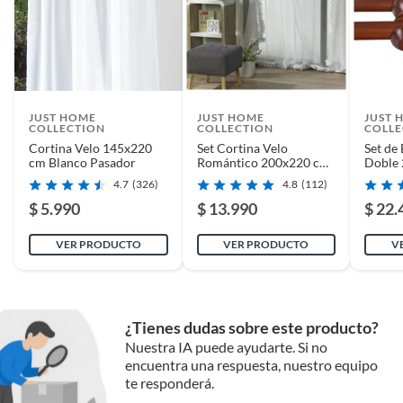
JUST HOME
JUST HOME
JUST 
COLLECTION
COLLECTION
COLLE
Cortina Velo 145x220
Set Cortina Velo
Set de
cm Blanco Pasador
Romántico 200x220 cm
Doble
Blanco 3 Paños Pasador
Mader
4.7
(326)
4.8
(112)
$ 5.990
$ 13.990
$ 22.
VER PRODUCTO
VER PRODUCTO
V
¿Tienes dudas sobre este producto?
Nuestra IA puede ayudarte. Si no
encuentra una respuesta, nuestro equipo
te responderá.