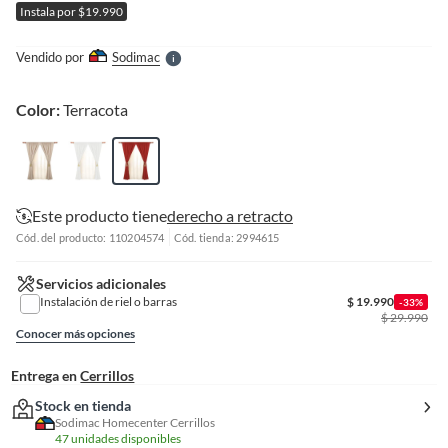
Instala por $19.990
l
l
e
Vendido por
Sodimac
S
Color:
Terracota
Este producto tiene
derecho a retracto
Cód. del producto: 110204574
Cód. tienda: 2994615
Servicios adicionales
Instalación de riel o barras
$
19.990
-33%
$
29.990
Conocer más opciones
Entrega en
Cerrillos
Stock en tienda
Sodimac Homecenter Cerrillos
47 unidades disponibles