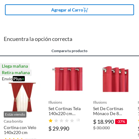
Pinturas de un color a solicitud.
Agregar al Carro
Plantas.
Alto
220 cm
De uso personal.
Ancho
145 cm
Encuentra la opción correcta
Compara tu producto
Nivel de opacidad
Semiopaca
Llega mañana
Retira mañana
Envío
Plus
+
illusions
illusions
Set Cortinas Tela
Set De Cortinas
140x220 cm
Mónaco De 8
Estás viendo
Terracota
Piezas 140x220cm
(2)
$ 18.990
casa bonita
-37%
Marca Idetex
Cortina con Velo
$ 29.990
$ 30.000
Terracota
140x220 cm