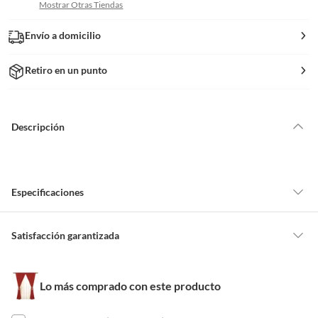
Mostrar Otras Tiendas
Envío a domicilio
Retiro en un punto
Descripción
Especificaciones
Detalle de la garantía
Legal
Satisfacción garantizada
Por ley, tienes hasta
10 días para devolver un producto
si te arrepientes
de la compra.
Espacio recomendado
Dormitorio
Lo más comprado con este producto
Debe estar en perfecto estado, con todas sus etiquetas, sellos intactos y
sin uso, tal como te lo entregamos. Ten en cuenta que lo debes haber