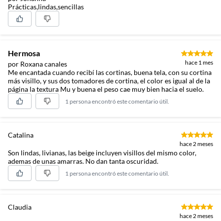
Prácticas,lindas,sencillas
Hermosa
hace 1 mes
por Roxana canales
Me encantada cuando recibí las cortinas, buena tela, con su cortina
más visillo, y sus dos tomadores de cortina, el color es igual al de la
página la textura Mu y buena el peso cae muy bien hacia el suelo.
1 persona encontró este comentario útil.
Catalina
hace 2 meses
Son lindas, livianas, las beige incluyen visillos del mismo color,
ademas de unas amarras. No dan tanta oscuridad.
1 persona encontró este comentario útil.
Claudia
hace 2 meses