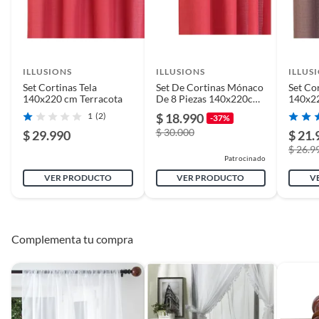
ILLUSIONS
ILLUSIONS
ILLUS
Set Cortinas Tela
Set De Cortinas Mónaco
Set Cor
140x220 cm Terracota
De 8 Piezas 140x220cm
140x2
Marca Idetex Terracota
Café
1
(2)
$ 18.990
-37%
$ 30.000
$ 29.990
$ 21.
$ 26.9
Patrocinado
VER PRODUCTO
VER PRODUCTO
V
Complementa tu compra