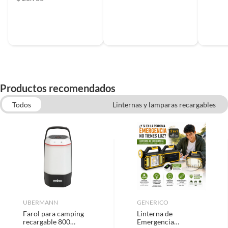
Productos recomendados
Todos
Linternas y lamparas recargables
Focos solares
Ferreteria
Ampolletas Inteligentes
Relojes despertadores
UBERMANN
GENERICO
Farol para camping
Linterna de
recargable 800
Emergencia