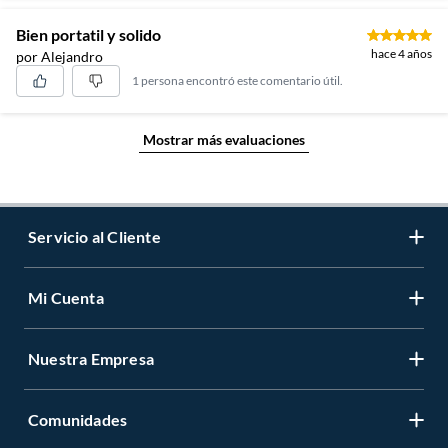
Bien portatil y solido
hace 4 años
por Alejandro
1 persona encontró este comentario útil.
Mostrar más evaluaciones
Servicio al Cliente
Mi Cuenta
Contáctanos
Medios de Pago
Nuestra Empresa
Registrate
Cambios y Devoluciones
Cambiar Contraseña
Tiendas y horarios
Comunidades
Sobre Nosotros
Mis Compras