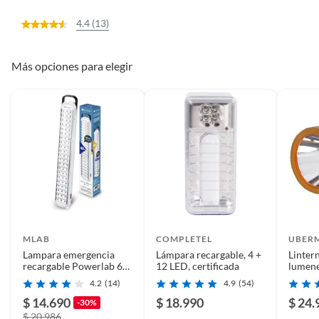
4.4 (13)
Más opciones para elegir
MLAB
COMPLETEL
UBER
Lampara emergencia
Lámpara recargable, 4 +
Linter
recargable Powerlab 63
12 LED, certificada
lumene
led
USB
4.2
(14)
4.9
(54)
$ 14.690
$ 18.990
$ 24.
-30%
$ 20.986