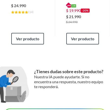
lumenes
Recargable con Panel
Solar- Carga Solar +
$
24.990
Power Bank + Luz
$
19.990
-20%
(
14
)
LED Potente
$
21.990
$
24.990
Ver producto
Ver producto
¿Tienes dudas sobre este producto?
Nuestra IA puede ayudarte. Si no
encuentra una respuesta, nuestro equipo
te responderá.