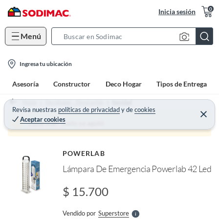
0
Inicia sesión
Menú
S
e
l
a
Ingresa tu ubicación
o
r
Asesoría
Constructor
Deco Hogar
Tipos de Entrega
c
c
a
h
Home
Decohogar - Decoración
Navidad
t
Revisa nuestras
políticas de privacidad
y
de
cookies
B
C
Aceptar cookies
e
i
a
¡Qué mal! Justo se agotó
r
o
r
r
a
o
n
r
f
POWERLAB
-
n
Lámpara De Emergencia Powerlab 42 Led
I
i
r
c
e
$ 15.700
l
o
l
n
e
Vendido por
Superstore
S