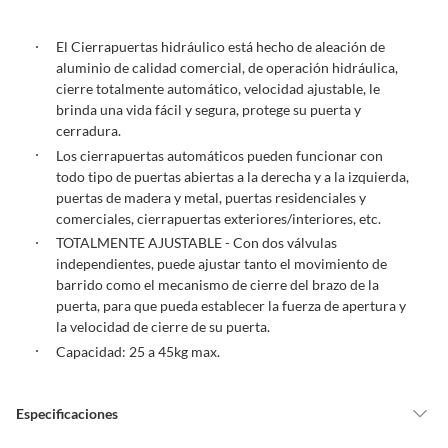
Debe estar en perfecto estado, con todas sus etiquetas, sellos intactos y
sin uso, tal como te lo entregamos. Ten en cuenta que lo debes haber
El Cierrapuertas hidráulico está hecho de aleación de
comprado por internet y que hay ciertas categorías que no tienen este
aluminio de calidad comercial, de operación hidráulica,
derecho:
cierre totalmente automático, velocidad ajustable, le
Productos que, por su naturaleza, no puedan ser devueltos,
brinda una vida fácil y segura, protege su puerta y
puedan deteriorarse o caducar con rapidez.
cerradura.
Confeccionados a la medida.
Los cierrapuertas automáticos pueden funcionar con
De uso personal.
todo tipo de puertas abiertas a la derecha y a la izquierda,
puertas de madera y metal, puertas residenciales y
En sodimac.cl te damos
30 días desde que recibes el producto
. Debe
comerciales, cierrapuertas exteriores/interiores, etc.
estar en perfecto estado, con todas sus etiquetas y sin uso, tal como te lo
TOTALMENTE AJUSTABLE - Con dos válvulas
entregamos.
independientes, puede ajustar tanto el movimiento de
Productos digitales que se entregan a través de una descarga
barrido como el mecanismo de cierre del brazo de la
electrónica, por ejemplo, cupones de experiencia o programas
puerta, para que pueda establecer la fuerza de apertura y
para el computador.
la velocidad de cierre de su puerta.
Productos a pedido o confeccionados a medida.
Capacidad: 25 a 45kg max.
Productos que han sido informados como imperfectos, usados,
reparados, abiertos, de segunda selección, remanufacturados o
con alguna deficiencia, que sean comprados en esa condición a
Especificaciones
un precio reducido.