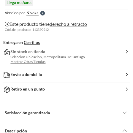
Llega mañana
l
e
Vendido por
Nivoka
S
Este producto tiene
derecho a retracto
Cód. del producto: 113392912
Entrega en
Cerrillos
Sin stock en tienda
Seleccion Ubicacion, Metropolitana De Santiago
Mostrar Otras Tiendas
Envío a domicilio
Retiro en un punto
Satisfacción garantizada
Por ley, tienes hasta
10 días para devolver un producto
si te arrepientes
de la compra.
Descripción