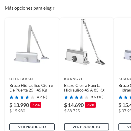
Alimentos, bebidas, medicamentos, suplementos alimenticios,
Condicion del
Nuevo
Más opciones para elegir
vitaminas, entre otros análogos.
producto
Pinturas de un color a solicitud.
Plantas.
De uso personal.
Material
Aluminio
Peso máximo
45 kg
soportado
OFERTABKN
KUANGYE
KUAN
Brazo Hidraulico Cierre
Brazo Cierra Puerta
Brazo 
De Puerta 25 - 45 Kg
Hidráulico 45 A 85 Kg
Hidráu
4.2
(6)
3.6
(10)
$ 13.990
$ 14.690
$ 15.
-12%
-62%
$ 15.980
$ 38.725
$ 37.9
VER PRODUCTO
VER PRODUCTO
V