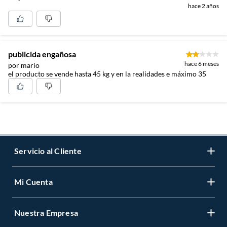
hace 2 años
publicida engañosa
hace 6 meses
por mario
el producto se vende hasta 45 kg y en la realidades e máximo 35
Servicio al Cliente
Mi Cuenta
Contáctanos
Medios de Pago
Nuestra Empresa
Registrate
Cambios y Devoluciones