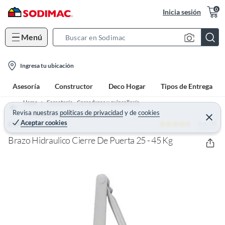
0
Inicia sesión
Menú
S
e
l
a
Ingresa tu ubicación
o
r
Asesoría
Constructor
Deco Hogar
Tipos de Entrega
c
c
a
h
Home
Ferretería - Cerraduras y quincallería
t
Revisa nuestras
políticas de privacidad
y
de
cookies
B
Quincallería para Puertas y Ventanas
C
Aceptar cookies
4.6 (9)
e
ESHOPANGIE
i
a
r
o
r
r
Brazo Hidraulico Cierre De Puerta 25 - 45 Kg
a
n
r
-
i
c
o
n