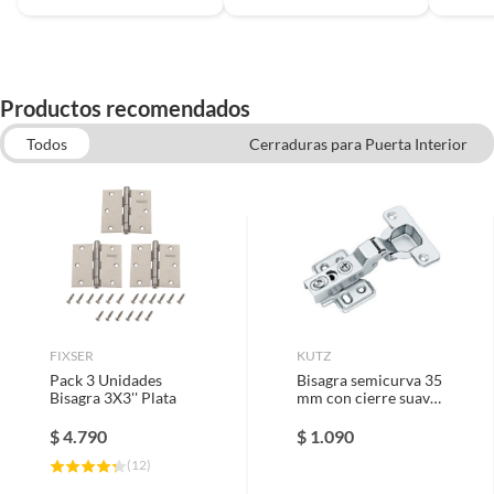
Productos recomendados
Todos
Cerraduras para Puerta Interior
Tope de puerta
FIXSER
KUTZ
Pack 3 Unidades
Bisagra semicurva 35
Bisagra 3X3'' Plata
mm con cierre suave
Clip 2 unidades con
tornillos
$
4.790
$
1.090
(
12
)