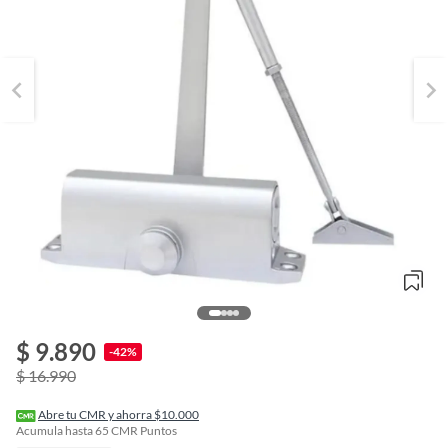
$ 9.890
o
-42%
f
$ 16.990
n
I
r
Abre tu CMR y ahorra $10.000
e
Acumula hasta
65
CMR Puntos
l