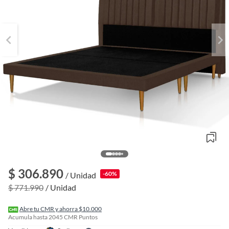
o
f
$ 306.890
-60%
/ Unidad
n
I
$ 771.990
/ Unidad
r
e
l
Abre tu CMR y ahorra $10.000
l
Acumula hasta
2045
CMR Puntos
e