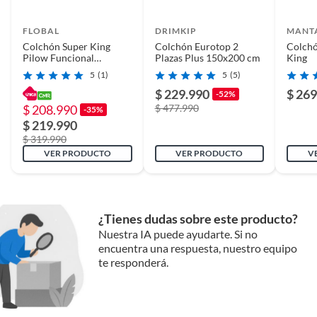
FLOBAL
DRIMKIP
MANT
Colchón Super King
Colchón Eurotop 2
Colchó
Pilow Funcional
Plazas Plus 150x200 cm
King
200x200x28cm
5
(1)
5
(5)
$ 229.990
$ 269
-52%
Complementa tu Compra
$ 208.990
$ 477.990
-35%
$ 219.990
Para complementar tu nueva cama, te recomendamos
$ 319.990
considerar respaldos, para agregar un toque extra de
VER PRODUCTO
VER PRODUCTO
V
comodidad y estilo a tu cama. Los clósets son ideales para
mantener tu ropa y accesorios organizados, creando un
ambiente más ordenado en tu dormitorio. Finalmente,
unos veladores te permitirán tener a mano tus objetos
personales, como libros o una lámpara, creando un
¿Tienes dudas sobre este producto?
espacio acogedor y funcional.
Nuestra IA puede ayudarte. Si no
encuentra una respuesta, nuestro equipo
te responderá.
Manuales y documentos
Manual de Armado