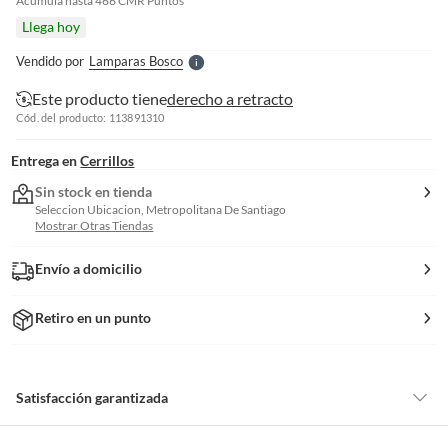
e
Acumula hasta
466
CMR Puntos
l
Llega hoy
l
e
Vendido por
Lamparas Bosco
S
Este producto tiene
derecho a retracto
Cód. del producto: 113891310
Entrega en
Cerrillos
Sin stock en tienda
Seleccion Ubicacion, Metropolitana De Santiago
Mostrar Otras Tiendas
Envío a domicilio
Retiro en un punto
Satisfacción garantizada
Por ley, tienes hasta
10 días para devolver un producto
si te arrepientes