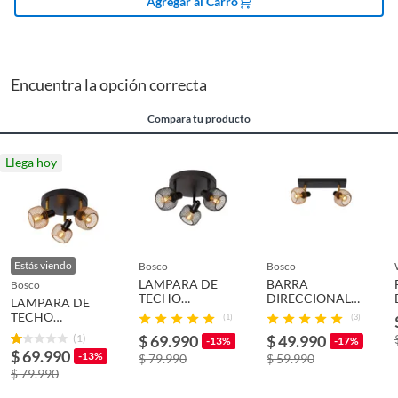
Agregar al Carro
Requiere Serial
No
Number
Encuentra la opción correcta
Alto
14cm
Compara tu producto
Cantidad contenida
1
Llega hoy
en el empaque
Color
Dorado
Estás viendo
bosco
bosco
Cantidad de
3
LAMPARA DE
BARRA
bosco
ampolletas/tubos
TECHO
DIRECCIONAL
LAMPARA DE
DIRECCIONAL
MAREN DORADO
TECHO
(1)
(3)
MAREN NEGRO
2xE14 BOSCO
DIRECCIONAL
(1)
$ 69.990
$ 49.990
3xE14 BOSCO
-13%
-17%
MAREN DORADO
Ancho
37cm
$ 69.990
-13%
$ 79.990
$ 59.990
3xE14 BOSCO
$ 79.990