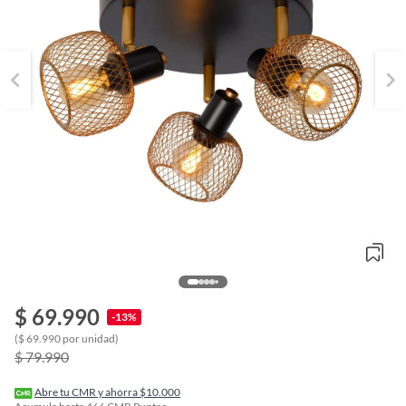
$ 69.990
-13%
o
($ 69.990 por unidad)
f
$ 79.990
n
I
r
Abre tu CMR y ahorra $10.000