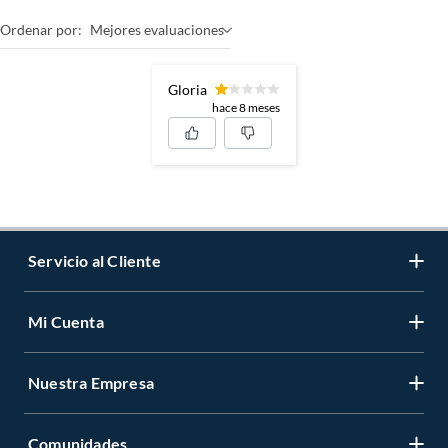
Ordenar por:
Mejores evaluaciones
Gloria
hace 8 meses
Servicio al Cliente
Mi Cuenta
Contáctanos
Medios de Pago
Nuestra Empresa
Registrate
Cambios y Devoluciones
Cambiar Contraseña
Tiendas y horarios
Comunidades
Sobre Nosotros