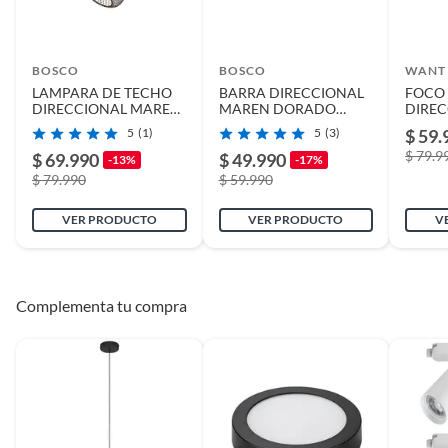
BOSCO
BOSCO
WANT
LAMPARA DE TECHO
BARRA DIRECCIONAL
FOCO
DIRECCIONAL MAREN
MAREN DORADO
DIREC
NEGRO 3xE14 BOSCO
2xE14 BOSCO
NEGR
5
(1)
5
(3)
$ 59.
$ 79.9
$ 69.990
$ 49.990
-13%
-17%
$ 79.990
$ 59.990
VER PRODUCTO
VER PRODUCTO
V
Complementa tu compra