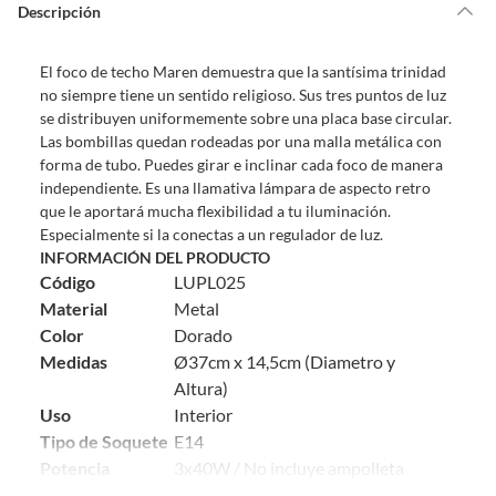
de la compra.
Descripción
Debe estar en perfecto estado, con todas sus etiquetas, sellos intactos y
sin uso, tal como te lo entregamos. Ten en cuenta que lo debes haber
El foco de techo Maren demuestra que la santísima trinidad
comprado por internet y que hay ciertas categorías que no tienen este
no siempre tiene un sentido religioso. Sus tres puntos de luz
derecho:
se distribuyen uniformemente sobre una placa base circular.
Productos que, por su naturaleza, no puedan ser devueltos,
Las bombillas quedan rodeadas por una malla metálica con
puedan deteriorarse o caducar con rapidez.
forma de tubo. Puedes girar e inclinar cada foco de manera
Confeccionados a la medida.
independiente. Es una llamativa lámpara de aspecto retro
De uso personal.
que le aportará mucha flexibilidad a tu iluminación.
Especialmente si la conectas a un regulador de luz.
En sodimac.cl te damos
30 días desde que recibes el producto
. Debe
INFORMACIÓN DEL PRODUCTO
estar en perfecto estado, con todas sus etiquetas y sin uso, tal como te lo
Código
LUPL025
entregamos.
Material
Metal
Productos digitales que se entregan a través de una descarga
Color
Dorado
electrónica, por ejemplo, cupones de experiencia o programas
Medidas
Ø37cm x 14,5cm (Diametro y
para el computador.
Altura)
Productos a pedido o confeccionados a medida.
Uso
Interior
Productos que han sido informados como imperfectos, usados,
Tipo de Soquete
E14
reparados, abiertos, de segunda selección, remanufacturados o
Potencia
3x40W / No incluye ampolleta
con alguna deficiencia, que sean comprados en esa condición a
Voltaje
230v