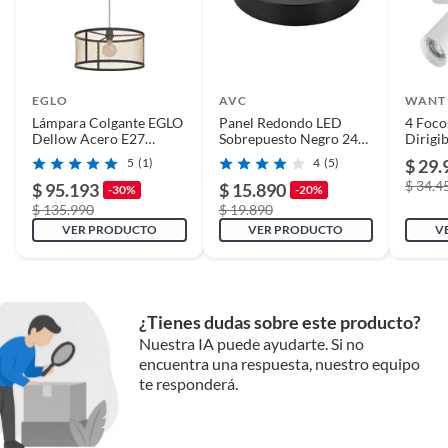
EGLO
AVC
WANT
Lámpara Colgante EGLO
Panel Redondo LED
4 Foco
Dellow Acero E27
Sobrepuesto Negro 24W
Dirigi
1X40w Metal Negro y
Frío
para Ri
5
(1)
4
(5)
$ 29.
Latón Cepillado
$ 34.4
$ 95.193
$ 15.890
-30%
-20%
$ 135.990
$ 19.890
VER PRODUCTO
VER PRODUCTO
V
¿Tienes dudas sobre este producto?
Nuestra IA puede ayudarte. Si no
encuentra una respuesta, nuestro equipo
te responderá.