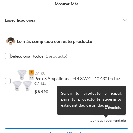
un precio reducido.
Mostrar Más
Clasificación
IP 20
Alimentos, bebidas, medicamentos, suplementos alimenticios,
Garantía
2 años
vitaminas, entre otros análogos.
Especificaciones
Instalación
Incluye materiales para su
Pinturas de un color a solicitud.
instalación
Plantas.
De uso personal.
Condicion del
Nuevo
Lo más comprado con este producto
producto
Seleccionar todos
(1 producto)
Material
Metal
DAIRU
Pack 3 Ampolletas Led 4.3 W GU10 430 lm Luz
Cantidad de paquetes
1
Cálida
$
8.990
Según tu producto principal,
para tu proyecto te sugerimos
Cargador inalámbrico
No
esta cantidad de unidades.
Entendido
Tipo de encendido
Touch/De toque
1
unidad recomendada