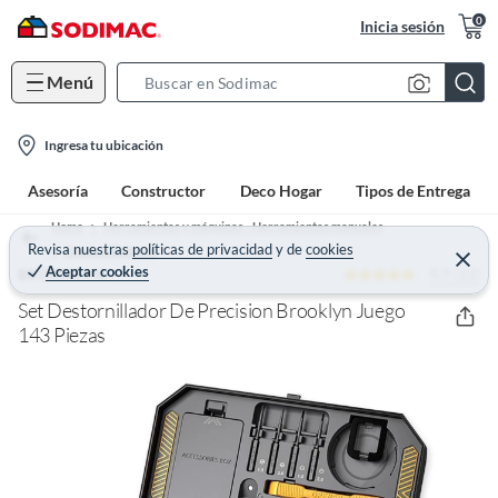
0
Inicia sesión
Menú
S
e
l
a
Ingresa tu ubicación
o
r
Asesoría
Constructor
Deco Hogar
Tipos de Entrega
c
c
a
h
Home
Herramientas y máquinas - Herramientas manuales
t
Revisa nuestras
políticas de privacidad
y
de
cookies
B
Destornilladores
C
Aceptar cookies
4.9 (22)
e
BROOKLYN
i
a
r
o
r
r
Set Destornillador De Precision Brooklyn Juego
a
n
143 Piezas
r
-
i
c
o
n