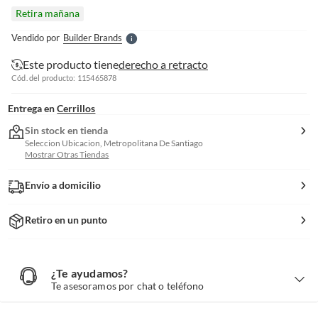
l
Retira mañana
l
e
Vendido por
Builder Brands
S
Este producto tiene
derecho a retracto
Cód. del producto: 115465878
Entrega en
Cerrillos
Sin stock en tienda
Seleccion Ubicacion, Metropolitana De Santiago
Mostrar Otras Tiendas
Envío a domicilio
Retiro en un punto
¿Te ayudamos?
¿
T
Te asesoramos por chat o teléfono
e
a
y
u
d