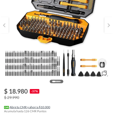
$ 18.980
o
-37%
f
$ 29.990
n
I
r
Abre tu CMR y ahorra $10.000
e
Acumula hasta
126
CMR Puntos