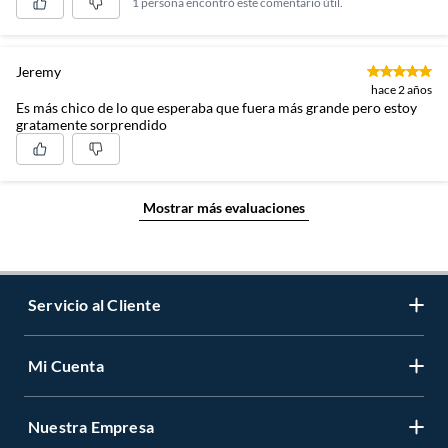
1 persona encontró este comentario útil.
Jeremy
hace 2 años
Es más chico de lo que esperaba que fuera más grande pero estoy
gratamente sorprendido
Mostrar más evaluaciones
Servicio al Cliente
Mi Cuenta
Contáctanos
Medios de Pago
Nuestra Empresa
Registrate
Cambios y Devoluciones