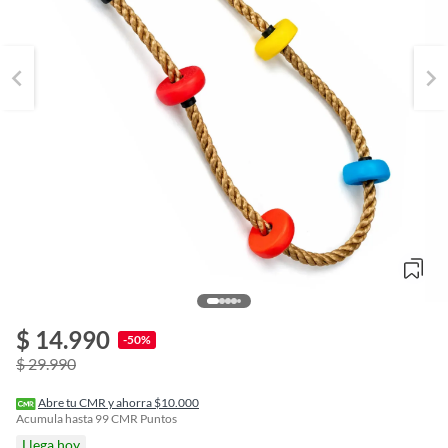
$ 14.990
o
-50%
f
$ 29.990
n
I
r
Abre tu CMR y ahorra $10.000
e
Acumula hasta
99
CMR Puntos
l
Llega hoy