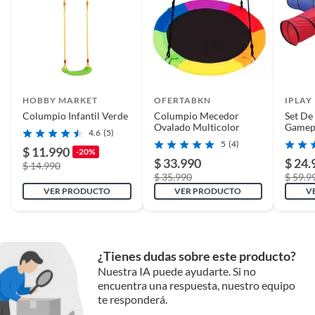
HOBBY MARKET
OFERTABKN
IPLAY
Columpio Infantil Verde
Columpio Mecedor
Set De
Ovalado Multicolor
Gamep
4.6
(5)
5
(4)
$ 11.990
-20%
$ 33.990
$ 24.
$ 14.990
$ 35.990
$ 59.9
VER PRODUCTO
VER PRODUCTO
V
¿Tienes dudas sobre este producto?
Nuestra IA puede ayudarte. Si no
encuentra una respuesta, nuestro equipo
te responderá.