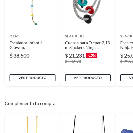
Diámetro
200
Número de personas
1
OEM
SLACKERS
SLACK
Escalador Infantil
Cuerda para Trepar 2,13
Escale
Peso del producto
1.1
Glowup.
m Slackers Ninja
Ninja 
Cimbing Rope 7 Feet
$ 38.500
$ 21.231
$ 25.
-15%
$ 24.990
$ 29.9
Piezas pequeñas
Sí
VER PRODUCTO
VER PRODUCTO
V
Dimensiones
11X 200 CM
Peso máximo
100 kg
Complementa tu compra
soportado
Garantía
6 meses