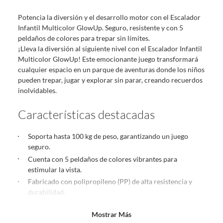
sin uso, tal como te lo entregamos. Ten en cuenta que lo debes haber
Potencia la diversión y el desarrollo motor con el Escalador
comprado por internet y que hay ciertas categorías que no tienen este
Infantil Multicolor GlowUp. Seguro, resistente y con 5
derecho:
peldaños de colores para trepar sin límites.
Productos que, por su naturaleza, no puedan ser devueltos,
¡Lleva la diversión al siguiente nivel con el Escalador Infantil
puedan deteriorarse o caducar con rapidez.
Multicolor GlowUp! Este emocionante juego transformará
Confeccionados a la medida.
cualquier espacio en un parque de aventuras donde los niños
De uso personal.
pueden trepar, jugar y explorar sin parar, creando recuerdos
inolvidables.
En sodimac.cl te damos
30 días desde que recibes el producto
. Debe
estar en perfecto estado, con todas sus etiquetas y sin uso, tal como te lo
Características destacadas
entregamos.
Productos digitales que se entregan a través de una descarga
Soporta hasta 100 kg de peso, garantizando un juego
electrónica, por ejemplo, cupones de experiencia o programas
seguro.
para el computador.
Cuenta con 5 peldaños de colores vibrantes para
Productos a pedido o confeccionados a medida.
estimular la vista.
Productos que han sido informados como imperfectos, usados,
Fabricado con polipropileno (PP) de alta resistencia y
reparados, abiertos, de segunda selección, remanufacturados o
durabilidad.
con alguna deficiencia, que sean comprados en esa condición a
Largo aproximado de 2 metros para un desafío
un precio reducido.
Mostrar Más
entretenido.
Alimentos, bebidas, medicamentos, suplementos alimenticios,