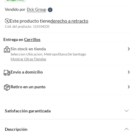
l
e
Vendido por
Dcic Group
S
Este producto tiene
derecho a retracto
Cód. del producto: 115504235
Entrega en
Cerrillos
Sin stock en tienda
Seleccion Ubicacion, Metropolitana De Santiago
Mostrar Otras Tiendas
Envío a domicilio
Retiro en un punto
Satisfacción garantizada
Por ley, tienes hasta
10 días para devolver un producto
si te arrepientes
de la compra.
Descripción
Debe estar en perfecto estado, con todas sus etiquetas, sellos intactos y