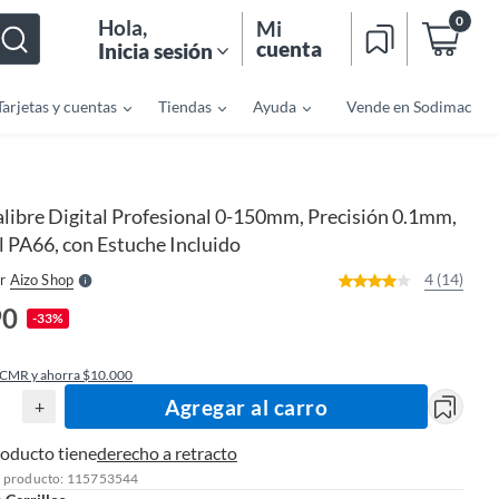
0
Hola
,
Mi
cuenta
Inicia sesión
Tarjetas y cuentas
Tiendas
Ayuda
Vende en Sodimac
o
f
n
I
libre Digital Profesional 0-150mm, Precisión 0.1mm,
r
e
 PA66, con Estuche Incluido
l
l
e
4 (14)
r
Aizo Shop
S
90
-33%
 CMR y ahorra $10.000
Agregar al carro
+
roducto tiene
derecho a retracto
l producto: 115753544