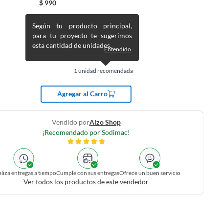
$
990
Según tu producto principal,
para tu proyecto te sugerimos
esta cantidad de unidades.
Entendido
1
unidad recomendada
Agregar al Carro
Vendido por
Aizo Shop
¡Recomendado por Sodimac!
liza entregas a tiempo
Cumple con sus entregas
Ofrece un buen servicio
Ver todos los productos de este vendedor