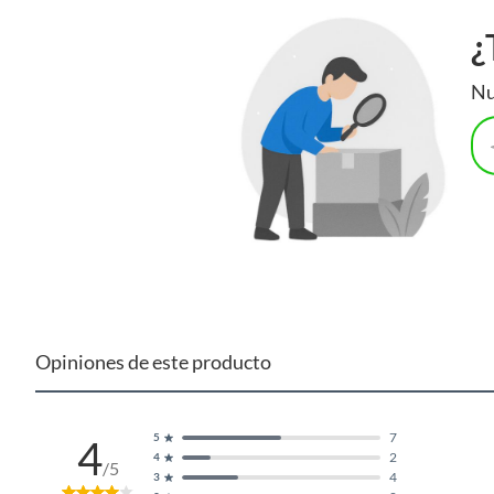
coordinaremos la solución en un día hábil para proteger 
¿
✅ PALABRAS CLAVE INTEGRADAS
Nu
calibre digital, pie de rey digital, medidor digital 0-150mm, calibre vernier, calibrador profesio
batería LR44, apagado automático. carpintería, joyería, bricolaje, mecánica, taller, herramientas 
electrónico 0.1mm, calibrador de fibra de carbono PA66, herramienta de medición de precisión para 
Opiniones de este producto
7
5
4
2
4
/5
4
3