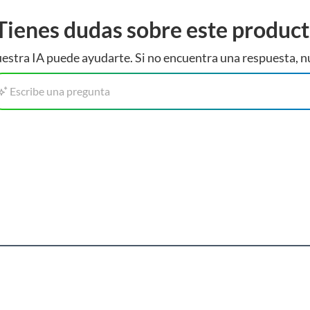
tus derechos.
Tienes dudas sobre este produc
estra IA puede ayudarte. Si no encuentra una respuesta, n
nal. precisión 0.1mm, material PA66, con estuche, conversión pulgadas mm, 4 modos medición,
de medición, profesional. calibre digital profesional con estuche 150mm, pie de rey
Escribe una pregunta
taller, calibre digital para carpintería y joyería.