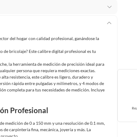
 te arrepientes de la compra.
os intactos y sin uso, tal como te lo entregamos. Ten
hay ciertas categorías que no tienen este derecho:
ector del hogar con calidad profesional, ganándose la
edan deteriorarse o caducar con rapidez.
 de bricolaje? Este calibre digital profesional es tu
he, la herramienta de medición de precisión ideal para
ucto
. Debe estar en perfecto estado, con todas sus
y cualquier persona que requiera mediciones exactas.
ta resistencia, este calibre es ligero, duradero y
ersión rápida entre pulgadas y milímetros, y 4 modos de
arga electrónica, por ejemplo, cupones de experiencia o
lución completa para tus necesidades de medición. Incluye
ión Profesional
Rea
usados, reparados, abiertos, de segunda selección,
s en esa condición a un precio reducido.
 de medición de 0 a 150 mm y una resolución de 0.1 mm,
itaminas, entre otros análogos.
os de carpintería fina, mecánica, joyería y más. La
 proyecto.