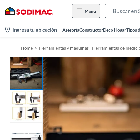
Menú
l
Ingresa tu ubicación
Asesoría
Constructor
Deco Hogar
Tipos 
o
c
Home
Herramientas y máquinas - Herramientas de medició
a
t
i
o
n
-
i
c
o
n