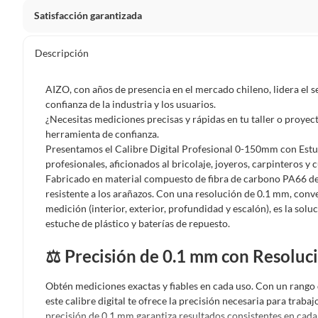
Satisfacción garantizada
Por ley, tienes hasta
10 días para devolver un producto
si
Descripción
Debe estar en perfecto estado, con todas sus etiquetas, sell
en cuenta que lo debes haber comprado por internet y que 
AIZO, con años de presencia en el mercado chileno, lidera el s
Productos que, por su naturaleza, no puedan ser devueltos, pu
confianza de la industria y los usuarios.
Confeccionados a la medida.
¿Necesitas mediciones precisas y rápidas en tu taller o proyecto
herramienta de confianza.
De uso personal.
Presentamos el Calibre Digital Profesional 0-150mm con Estuc
En sodimac.cl te damos
30 días desde que recibes el prod
profesionales, aficionados al bricolaje, joyeros, carpinteros 
etiquetas y sin uso, tal como te lo entregamos.
Fabricado en material compuesto de fibra de carbono PA66 de al
resistente a los arañazos. Con una resolución de 0.1 mm, conv
Productos digitales que se entregan a través de una desc
medición (interior, exterior, profundidad y escalón), es la so
programas para el computador.
estuche de plástico y baterías de repuesto.
Productos a pedido o confeccionados a medida.
⚖️ Precisión de 0.1 mm con Resoluc
Productos que han sido informados como imperfectos, 
remanufacturados o con alguna deficiencia, que sean comprado
Obtén mediciones exactas y fiables en cada uso. Con un rango
Alimentos, bebidas, medicamentos, suplementos alimenticios, v
este calibre digital te ofrece la precisión necesaria para trabaj
Pinturas de un color a solicitud.
precisión de 0.1 mm garantiza resultados consistentes en cada