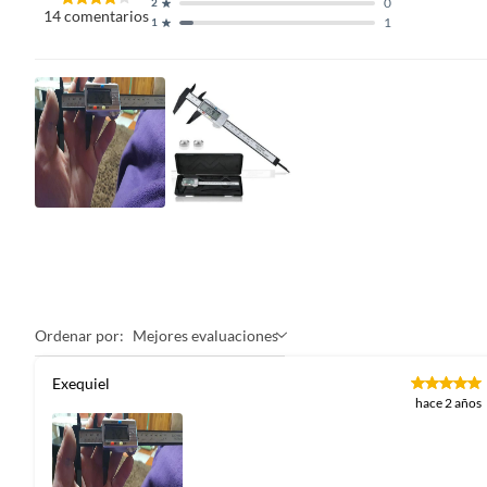
0
2
14
comentarios
1
1
Ordenar por:
Mejores evaluaciones
Exequiel
hace 2 años