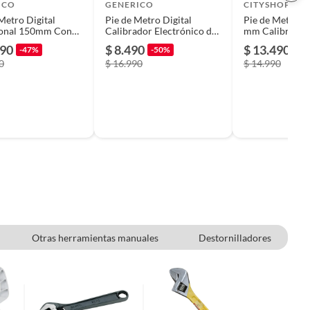
ICO
GENERICO
CITYSHOP
Metro Digital
Pie de Metro Digital
Pie de Metro Di
ional 150mm Con
Calibrador Electrónico de
mm Calibrador
e
150 mm
Electrónico con
990
$ 8.490
$ 13.490
-47%
-50%
-1
LCD
0
$ 16.990
$ 14.990
Otras herramientas manuales
Destornilladores