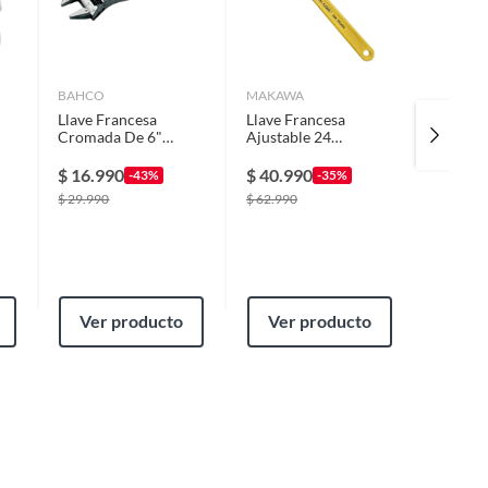
BAHCO
MAKAWA
INGCO
Llave Francesa
Llave Francesa
Martill
Cromada De 6"
Ajustable 24
Mango 
Bahco 8070 C
Pulgadas Makawa
Ingco 
Mk0309
$
16.990
$
40.990
$
9.99
-43%
-35%
$
29.990
$
62.990
Ver producto
Ver producto
Ver