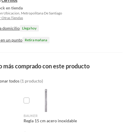
n
Cerrillos
ock en tienda
on Ubicacion, Metropolitana De Santiago
 Otras Tiendas
a domicilio
Llega hoy
 en un punto
Retira mañana
o más comprado con este producto
ionar todos
(1 producto)
BAUKER
Regla 15 cm acero inoxidable