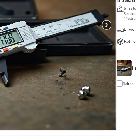
Entrega e
Sin st
Selecci
Mostrar
Envío 
Retiro
L
Selecc