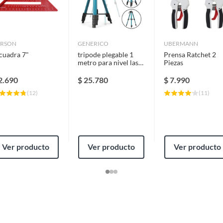
cho)
ARSON
GENERICO
UBERMANN
cuadra 7"
tripode plegable 1
Prensa Ratchet 2
metro para nivel laser
Piezas
con rosca 5/8
2.690
$
25.780
$
7.990
(
12
)
(
11
)
 un bolígrafo eléctrico cerca, ya que podría dañar los
 entren en el control deslizante.
Ver producto
Ver producto
Ver producto
un limpiador suave. No sumerjas el calibre en
período prolongado para evitar la corrosión.
precisión. Evita golpes, caídas o dobleces
encuéntranos en "Soporte" e intervendrmos y