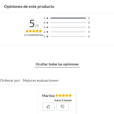
Opiniones de este producto
Garantía
3 meses
2
5
5
0
4
/5
0
3
0
2
2
comentarios
0
1
Ocultar todas las opiniones
Ordenar por:
Mejores evaluaciones
Maritza
hace 3 meses