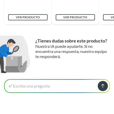
Apto para lavavajillas
No
VER PRODUCTO
VER PRODUCTO
V
Modelo
Doble Vidrio
Incluye
2 Tazas
¿Tienes dudas sobre este producto?
Nuestra IA puede ayudarte. Si no
Color
Transparente
encuentra una respuesta, nuestro equipo
te responderá.
Uso de la copa/vaso
Copa de agua
Capacidad
250 ml
Escribe una pregunta
Alto
8.4
Ancho
1