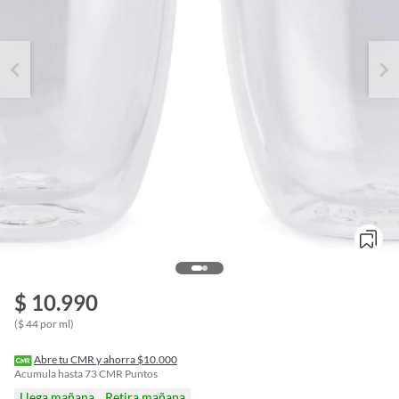
$ 10.990
o
f
($ 44 por ml)
n
I
r
Abre tu CMR y ahorra $10.000
e
Acumula hasta
73
CMR Puntos
l
Llega mañana
Retira mañana