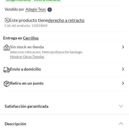
l
e
Vendido por
Adagio Teas
S
Este producto tiene
derecho a retracto
Cód. del producto: 115859659
Entrega en
Cerrillos
Sin stock en tienda
Seleccion Ubicacion, Metropolitana De Santiago
Mostrar Otras Tiendas
Envío a domicilio
Retiro en un punto
Satisfacción garantizada
Por ley, tienes hasta
10 días para devolver un producto
si te arrepientes
de la compra.
Descripción
Debe estar en perfecto estado, con todas sus etiquetas, sellos intactos y