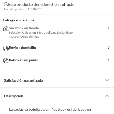
Este producto tiene
derecho a retracto
Cód. del producto: 115989781
Entrega en
Cerrillos
Sin stock en tienda
Seleccion Ubicacion, Metropolitana De Santiago
Mostrar Otras Tiendas
Envío a domicilio
Retiro en un punto
Satisfacción garantizada
Por ley, tienes hasta
10 días para devolver un producto
si te arrepientes
de la compra.
Descripción
Debe estar en perfecto estado, con todas sus etiquetas, sellos intactos y
sin uso, tal como te lo entregamos. Ten en cuenta que lo debes haber
La exclusiva botella para niños b.box es fabricada en
comprado por internet y que hay ciertas categorías que no tienen este