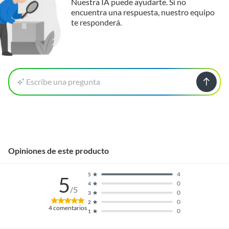
Nuestra IA puede ayudarte. Si no
encuentra una respuesta, nuestro equipo
te responderá.
Escribe una pregunta
Opiniones de este producto
4
5
5
0
4
/5
0
3
0
2
4
comentarios
0
1