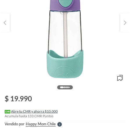
o
f
n
$ 19.990
I
r
e
l
Abre tu CMR y ahorra $10.000
l
Acumula hasta
133
CMR Puntos
e
Vendido por
Happy Mom Chile
S