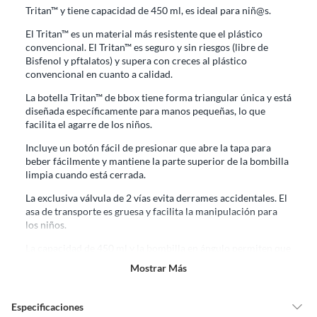
derecho:
Tritan™
y tiene capacidad de 450 ml, es ideal para niñ@s.
Productos que, por su naturaleza, no puedan ser devueltos,
El Tritan™ es un material más resistente que el plástico
puedan deteriorarse o caducar con rapidez.
convencional. El T
ritan™
es seguro y sin riesgos (libre de
Confeccionados a la medida.
Bisfenol y pftalatos) y supera con creces al plástico
convencional en cuanto a calidad.
De uso personal.
La botella
Tritan™ de bbox
tiene forma triangular única y está
En sodimac.cl te damos
30 días desde que recibes el producto
. Debe
diseñada específicamente para manos pequeñas, lo que
estar en perfecto estado, con todas sus etiquetas y sin uso, tal como te lo
facilita el agarre de los niños.
entregamos.
Incluye un botón fácil de presionar que abre la tapa para
Productos digitales que se entregan a través de una descarga
beber fácilmente y mantiene la parte superior de la bombilla
electrónica, por ejemplo, cupones de experiencia o programas
limpia cuando está cerrada.
para el computador.
Productos a pedido o confeccionados a medida.
La exclusiva válvula de 2 vías evita derrames accidentales. El
asa de transporte es gruesa y facilita la manipulación para
Productos que han sido informados como imperfectos, usados,
los niños.
reparados, abiertos, de segunda selección, remanufacturados o
con alguna deficiencia, que sean comprados en esa condición a
La capacidad de 450 ml y la bombilla en ángulo permiten que
un precio reducido.
los niños beban hasta la última gota y se mantengan
Mostrar Más
hidratados durante todo el día.
Alimentos, bebidas, medicamentos, suplementos alimenticios,
vitaminas, entre otros análogos.
Con muy pocas piezas es ultra fácil de montar, desmontar y
Especificaciones
Pinturas de un color a solicitud.
limpiar.