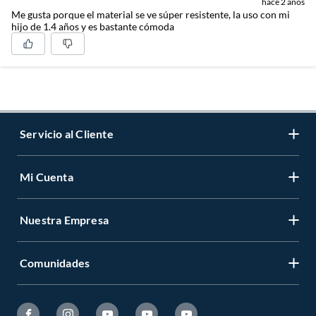
hace 2 años
Me gusta porque el material se ve súper resistente, la uso con mi
hijo de 1.4 años y es bastante cómoda
Servicio al Cliente
Mi Cuenta
Contáctanos
Medios de Pago
Nuestra Empresa
Registrate
Cambios y Devoluciones
Cambiar Contraseña
Tiendas y horarios
Comunidades
Sobre Nosotros
Mis Compras
Garantía Legal
Venta Empresa
Ayuda
Hágalo Usted Mismo