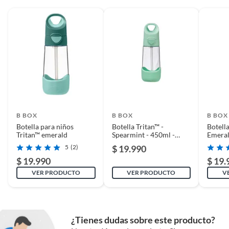
Medidas 77 mm (d) x 73,35 mm (ancho) x 232 mm (alto)
B BOX
B BOX
B BOX
Botella para niños
Botella Tritan™ -
Botella
Tritan™ emerald
Spearmint - 450ml -
Emeral
b.box
b.box
5
(2)
$ 19.990
$ 19.990
$ 19.
VER PRODUCTO
VER PRODUCTO
V
¿Tienes dudas sobre este producto?