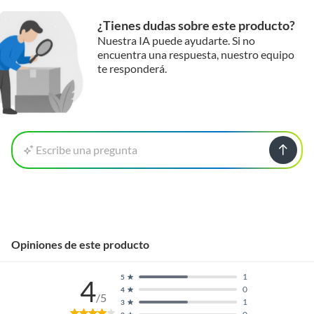
¿Tienes dudas sobre este producto?
Nuestra IA puede ayudarte. Si no
encuentra una respuesta, nuestro equipo
te responderá.
Escribe una pregunta
Opiniones de este producto
1
5
4
0
4
/5
1
3