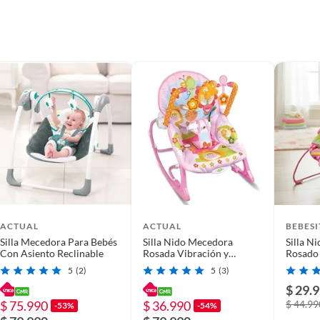
ACTUAL
ACTUAL
BEBESI
Silla Mecedora Para Bebés
Silla Nido Mecedora
Silla N
Con Asiento Reclinable
Rosada Vibración y
Rosado 
Sonidos
5
(2)
5
(3)
$ 29.
$ 75.990
$ 36.990
$ 44.99
-53%
-54%