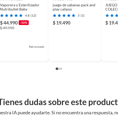
Vaporera y Esterilizador
juego de sabanas pack and
JUEGO
Nutribullet Baby
play calipso
COLEC
GRISES
4.8
(12)
5
(1)
$ 44.990
$ 19.490
$ 19.
-10%
$ 49.990
Patrocinado
Tienes dudas sobre este produc
estra IA puede ayudarte. Si no encuentra una respuesta, n