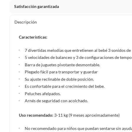
Satisfacción garantizada
Por ley, tienes hasta
10 días para devolver un producto
si
Descripción
Debe estar en perfecto estado, con todas sus etiquetas, sell
en cuenta que lo debes haber comprado por internet y que 
Características:
Productos que, por su naturaleza, no puedan ser devueltos, pu
Confeccionados a la medida.
7 divertidas melodías que entretienen al bebé 3 sonidos de 
De uso personal.
5 velocidades de balanceo y 3 de configuraciones de tempo
Barra de juguetes pivotante desmontable.
En sodimac.cl te damos
30 días desde que recibes el prod
Plegado fácil para transportar y guardar
etiquetas y sin uso, tal como te lo entregamos.
Su ajuste reclinable de doble posición.
Productos digitales que se entregan a través de una desc
Es confortable para el crecimiento del bebe.
programas para el computador.
Peluches afelpados.
Productos a pedido o confeccionados a medida.
Arnés de seguridad con acolchado.
Productos que han sido informados como imperfectos, 
remanufacturados o con alguna deficiencia, que sean comprado
Uso recomendado:
3-11 kg (9 meses aproximadamente)
Alimentos, bebidas, medicamentos, suplementos alimenticios, v
Pinturas de un color a solicitud.
No recomendado para niños que puedan sentarse sin ayuda