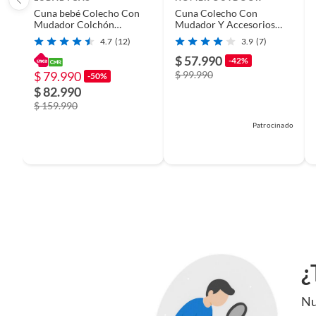
Cuna bebé Colecho Con
Cuna Colecho Con
Mudador Colchón
Mudador Y Accesorios
Mosquitero Rosada
verde oscuro Homer
4.7
(12)
3.9
(7)
Lubabycas
$ 57.990
-42%
$ 79.990
$ 99.990
-50%
$ 82.990
$ 159.990
Patrocinado
¿
Nu