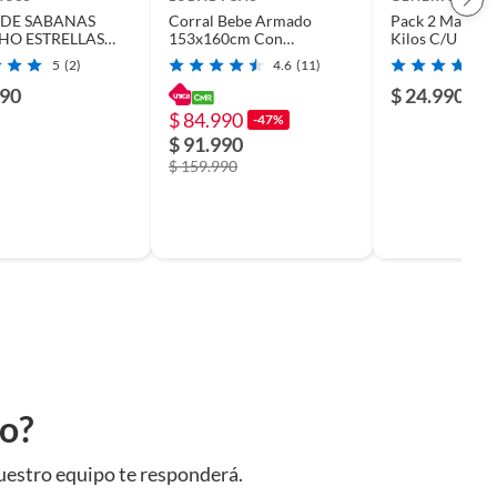
 DE SABANAS
Corral Bebe Armado
Pack 2 Mancuer
HO ESTRELLAS
153x160cm Con
Kilos C/U
Accesorios Lubabycas
5
(2)
4.6
(11)
490
$ 24.990
$ 84.990
-47%
$ 91.990
$ 159.990
to?
uestro equipo te responderá.