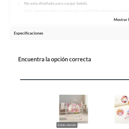
Plantas.
No esta diseñada para cargar bebés.
De uso personal.
Usar siempre sobre el suelo (no superficies elevadas o bland
Mostrar
Especificaciones
Condicion del producto
Nuevo
Encuentra la opción correcta
Cantidad de paquetes
1
Material
Plástic
Peso máximo soportado
12 kg
Posiciones de reclinado
2
Estás viendo