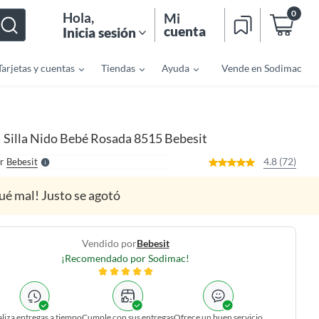
0
Hola
,
Mi
cuenta
Inicia sesión
Tarjetas y cuentas
Tiendas
Ayuda
Vende en Sodimac
o
f
n
I
r
e
Silla Nido Bebé Rosada 8515 Bebesit
|
l
l
e
4.8 (72)
r
Bebesit
S
ué mal! Justo se agotó
Vendido por
Bebesit
¡Recomendado por Sodimac!
liza entregas a tiempo
Cumple con sus entregas
Ofrece un buen servicio