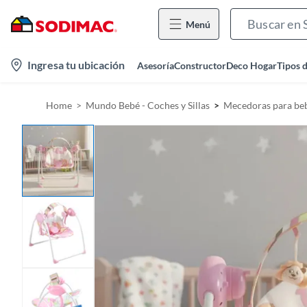
Menú
l
Ingresa tu ubicación
Asesoría
Constructor
Deco Hogar
Tipos 
o
c
Home
Mundo Bebé - Coches y Sillas
Mecedoras para be
a
t
i
o
n
-
i
c
o
n