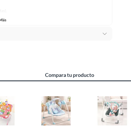
as).
 Más
Compara tu producto
o