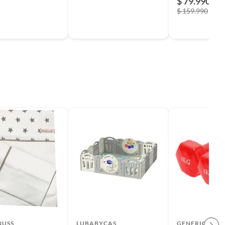
$ 79.990
$ 159.990
NUSS
LUBABYCAS
GENERICO