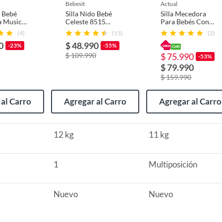
bebesit
actual
o Bebé
Silla Nido Bebé
Silla Mecedora
 Musical
Celeste 8515
Para Bebés Con
ional
Bebesit
Asiento Reclinable
(4)
(15)
(2)
0
$ 48.990
-23%
-55%
iere ensamblaje
$ 109.990
$ 75.990
-53%
$ 79.990
$ 159.990
al Carro
Agregar al Carro
Agregar al Carro
12 kg
11 kg
1
Multiposición
Nuevo
Nuevo