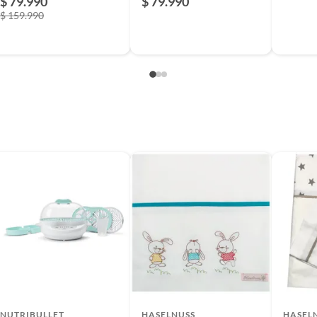
$ 79.990
$ 79.990
$ 159.990
NUTRIBULLET
HASELNUSS
HASEL