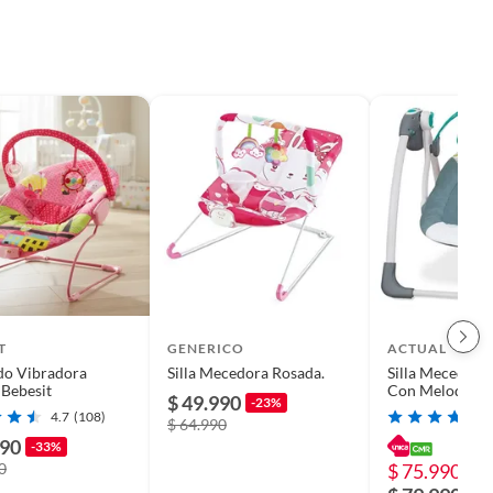
T
GENERICO
ACTUAL
ido Vibradora
Silla Mecedora Rosada.
Silla Mecedora
Bebesit
Con Melodías Y
$ 49.990
-23%
Reclinable
4.7
(108)
$ 64.990
990
-33%
0
$ 75.990
-5