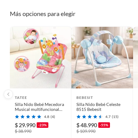
Más opciones para elegir
TATEE
BEBESIT
Silla Nido Bebé Mecedora
Silla Nido Bebé Celeste
Musical multifuncional
8515 Bebesit
rosa
4.8
(4)
4.7
(15)
$ 29.990
$ 48.990
-23%
-55%
$ 38.990
$ 109.990