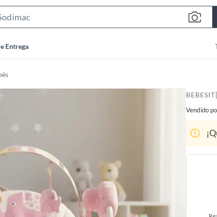
S
e
a
de Entrega
r
c
bés
h
B
BEBESIT
a
Vendido po
r
¡Q
Rea