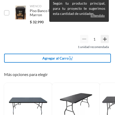
Productos en combo
No
Según tu producto principal,
WENCO
para tu proyecto te sugerimos
Piso Banco Rattan Plastico Pack 4 Unidades
esta cantidad de unidades.
Marron
Entendido
Modelo
Plegable
$
32.990
Material
Polietileno
1
unidad recomendada
Forma
Rectangular
Agregar al Carro
Largo
93 cm
Más opciones para elegir
Incluye
1
Alto
7,5 cm