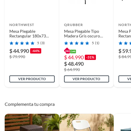
Dificultad de armado
No requiere armado
Ancho
75 cm
NORTHWEST
QRUBBER
NORT
Mesa Plegable
Mesa Plegable Tipo
Mesa P
Rectangular 180x73
Madera Gris oscuro
Rectan
Capacidad de carga
120
Cms Color Negro
QRubber
Madera
5
(3)
5
(1)
Northwest
North
$ 44.990
$ 59.
-44%
Garantía
6 meses
$ 79.990
$ 44.990
$ 84.9
-31%
$ 48.490
$ 64.990
VER PRODUCTO
VER PRODUCTO
V
Complementa tu compra