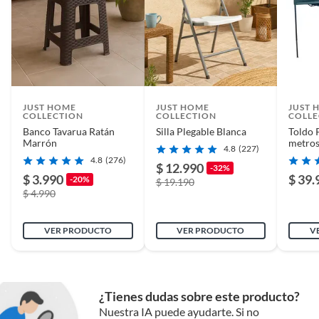
JUST HOME
JUST HOME
JUST 
COLLECTION
COLLECTION
COLLE
Banco Tavarua Ratán
Silla Plegable Blanca
Toldo 
Marrón
metros
4.8
(227)
4.8
(276)
$ 12.990
-32%
$ 3.990
$ 39.
-20%
$ 19.190
$ 4.990
VER PRODUCTO
VER PRODUCTO
V
¿Tienes dudas sobre este producto?
Nuestra IA puede ayudarte. Si no