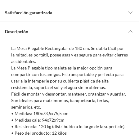
Satisfacción garantizada
Por ley, tienes hasta
10 días para devolver un producto
si te arrepientes
de la compra.
Descripción
Debe estar en perfecto estado, con todas sus etiquetas, sellos intactos y
sin uso, tal como te lo entregamos. Ten en cuenta que lo debes haber
La Mesa Plegable Rectangular de 180 cm. Se dobla fácil por
comprado por internet y que hay ciertas categorías que no tienen este
la mitad, es portátil, posee asas y es segura para evitar cierres
derecho:
accidentales.
Productos que, por su naturaleza, no puedan ser devueltos,
La Mesa Plegable tipo maleta es la mejor opción para
puedan deteriorarse o caducar con rapidez.
compartir con tus amigos. Es transportable y perfecta para
Confeccionados a la medida.
usar a la intemperie por su cubierta plástica de alta
De uso personal.
resistencia, soporta el sol y el agua sin problemas.
Fácil de montar y desmontar, mantener, organizar y guardar.
En sodimac.cl te damos
30 días desde que recibes el producto
. Debe
Son ideales para matrimonios, banquetearía, ferias,
estar en perfecto estado, con todas sus etiquetas y sin uso, tal como te lo
seminarios, etc.
entregamos.
• Medidas: 180x73,5x75,5 cm
Productos digitales que se entregan a través de una descarga
• Medidas caja: 94x72x9cm
electrónica, por ejemplo, cupones de experiencia o programas
• Resistencia: 120 kg (distribuido a lo largo de la superficie).
para el computador.
• Peso del producto: 12 kilos