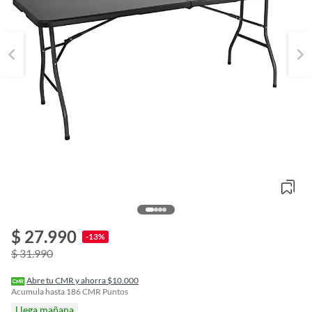
$ 27.990
o
-13%
f
$ 31.990
n
I
r
Abre tu CMR y ahorra $10.000
e
Acumula hasta
186
CMR Puntos
l
Llega mañana