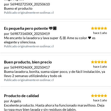
por 569402725XX_20250610
Bueno el producto
Publicado originalmente en
sodimac.cl
Es pequeña pero potente 🫶🏼
hace 1 año
por 569873160XX_20250419
Me encanto la lavadora y lava super 💪🏼 Ame su color 🖤 es
elegante y silenciosa.
Publicado originalmente en
sodimac.cl
Buen producto, bien precio
hace 1 año
por 569499246XX_20250417
Buena lavadora, bonita, suena súper poco, y de fácil instalación, ya
llevo 2 semanas utilizándola y todo ok
Publicado originalmente en
sodimac.cl
Producto de calidad
hace 1 año
por Argelis
Excelente producto. Hasta ahora ha funcionado maravilloso. Deja
la ropa muy bien lavada y sin residuos de jabón.