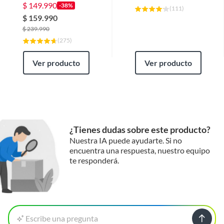
$
149.990
-38%
(
111
)
$
159.990
$
239.990
(
275
)
Ver producto
Ver producto
¿Tienes dudas sobre este producto?
Nuestra IA puede ayudarte. Si no
encuentra una respuesta, nuestro equipo
te responderá.
Escribe una pregunta