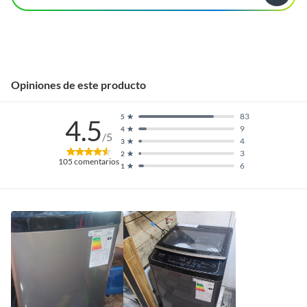
Opiniones de este producto
83
5
4.5
9
4
/5
4
3
3
2
105
comentarios
6
1