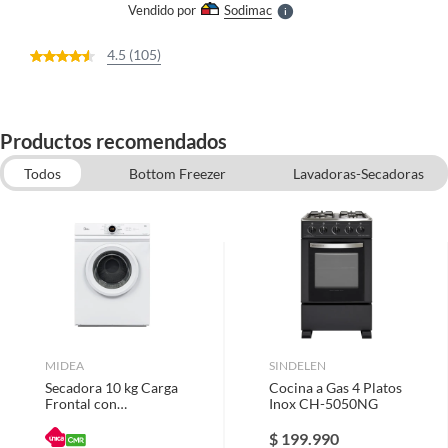
Vendido por
Sodimac
S
4.5 (105)
Productos recomendados
Todos
Bottom Freezer
Lavadoras-Secadoras
Top Freezer
Freezer y congeladores
Combo empotrado
Cocinas a gas
MIDEA
SINDELEN
Secadora 10 kg Carga
Cocina a Gas 4 Platos
Frontal con
Inox CH-5050NG
Evacuación Blanco
MD100A100/W2
$
199.990