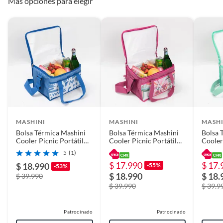
Más opciones para elegir
Ancho
22 cm
Capacidad
25 L
Largo
33 cm
Garantía
6 meses
MASHINI
MASHINI
MASHI
Bolsa Térmica Mashini
Bolsa Térmica Mashini
Bolsa 
Cooler Picnic Portátil
Cooler Picnic Portátil
Cooler
34x22x25 gilfos
34x22x25 Flores
34x22x
5
(1)
$ 17.990
$ 17.
$ 18.990
-55%
-53%
$ 18.990
$ 18.
$ 39.990
$ 39.990
$ 39.9
Patrocinado
Patrocinado