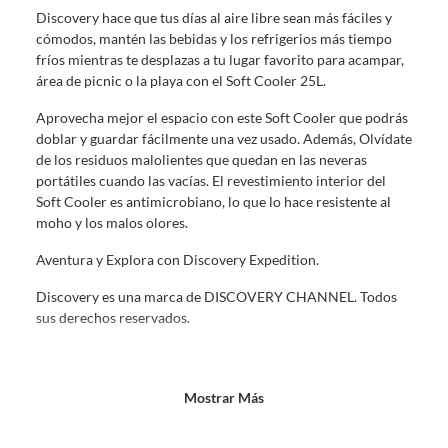
comprado por internet y que hay ciertas categorías que no tienen este
Discovery hace que tus días al aire libre sean más fáciles y
derecho:
cómodos, mantén las bebidas y los refrigerios más tiempo
Productos que, por su naturaleza, no puedan ser devueltos,
fríos mientras te desplazas a tu lugar favorito para acampar,
puedan deteriorarse o caducar con rapidez.
área de picnic o la playa con el Soft Cooler 25L.
Confeccionados a la medida.
Aprovecha mejor el espacio con este Soft Cooler que podrás
De uso personal.
doblar y guardar fácilmente una vez usado. Además, Olvídate
En sodimac.cl te damos
30 días desde que recibes el producto
. Debe
de los residuos malolientes que quedan en las neveras
estar en perfecto estado, con todas sus etiquetas y sin uso, tal como te lo
portátiles cuando las vacías. El revestimiento interior del
entregamos.
Soft Cooler es antimicrobiano, lo que lo hace resistente al
moho y los malos olores.
Productos digitales que se entregan a través de una descarga
electrónica, por ejemplo, cupones de experiencia o programas
Aventura y Explora con Discovery Expedition.
para el computador.
Productos a pedido o confeccionados a medida.
Discovery es una marca de DISCOVERY CHANNEL. Todos
sus derechos reservados.
Productos que han sido informados como imperfectos, usados,
reparados, abiertos, de segunda selección, remanufacturados o
con alguna deficiencia, que sean comprados en esa condición a
Calidad Discovery.
un precio reducido.
Mostrar Más
Capacidad 25L.
Alimentos, bebidas, medicamentos, suplementos alimenticios,
Medidas: 36x22x32cm.
vitaminas, entre otros análogos.