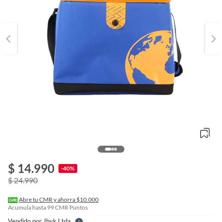
o
f
$ 14.990
n
-40%
I
$ 24.990
r
e
l
Abre tu CMR y ahorra $10.000
l
Acumula hasta
99
CMR Puntos
e
Vendido por
Ibyk Ltda.