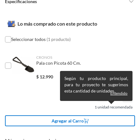
Material: Poliéster de alta Calidad.
Especificaciones
Pinturas de un color a solicitud.
Bolso Plegable.
Plantas.
Resistente a malos olores y moho.
De uso personal.
Condicion del
Nuevo
Usos: Camping, Playa, excusión, día al aire libre, entre
Lo más comprado con este producto
producto
otros.
Seleccionar todos
(1 producto)
Modelo
Soft Cooler 25L Azul
CRONOS
Pala con Picota 60 Cm.
Material
Poliéster
$
12.990
Según tu producto principal,
para tu proyecto te sugerimos
Alto
36 cm
esta cantidad de unidades.
Entendido
Color
Azul
1
unidad recomendada
Agregar al Carro
Tipo de cooler
Coolers,Conservadoras