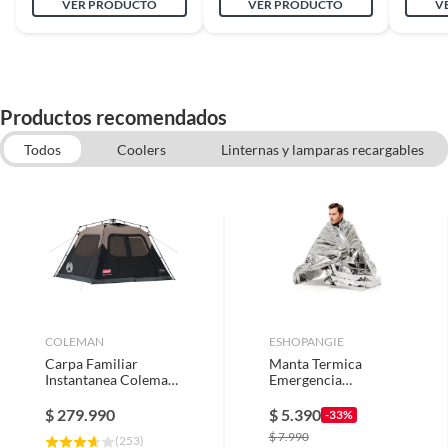
VER PRODUCTO
VER PRODUCTO
V
Productos recomendados
Todos
Coolers
Linternas y lamparas recargables
Otros accesorios de interior
Mochilas y Bolsos Outdoor
Silla plegable
Mesas Plegables
Carpas
COLEMAN
ESHOPANGIE
Carpa Familiar
Manta Termica
Instantanea Coleman
Emergencia
6P / 6 Personas
Supervivencia
Camping
$
279.990
$
5.390
-33%
$
7.990
(
253
)