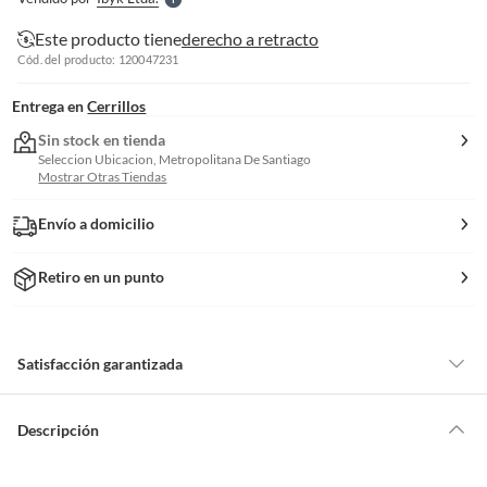
S
Este producto tiene
derecho a retracto
Cód. del producto: 120047231
Entrega en
Cerrillos
Sin stock en tienda
Seleccion Ubicacion, Metropolitana De Santiago
Mostrar Otras Tiendas
Envío a domicilio
Retiro en un punto
Satisfacción garantizada
Por ley, tienes hasta
10 días para devolver un producto
si te arrepientes
de la compra.
Descripción
Debe estar en perfecto estado, con todas sus etiquetas, sellos intactos y
sin uso, tal como te lo entregamos. Ten en cuenta que lo debes haber