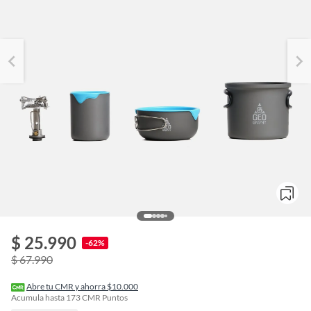
$ 25.990
o
-62%
f
$ 67.990
n
I
r
Abre tu CMR y ahorra $10.000
e
Acumula hasta
173
CMR Puntos
l