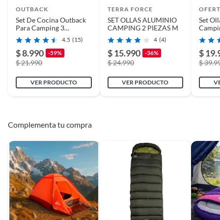
OUTBACK
TERRA FORCE
OFER
Set De Cocina Outback
SET OLLAS ALUMINIO
Set Ol
Para Camping 3
CAMPING 2 PIEZAS M
Campin
Personas
Utensi
4.5
(15)
4
(4)
$ 8.990
$ 15.990
$ 19.
-59%
-36%
$ 21.990
$ 24.990
$ 39.9
VER PRODUCTO
VER PRODUCTO
V
Complementa tu compra