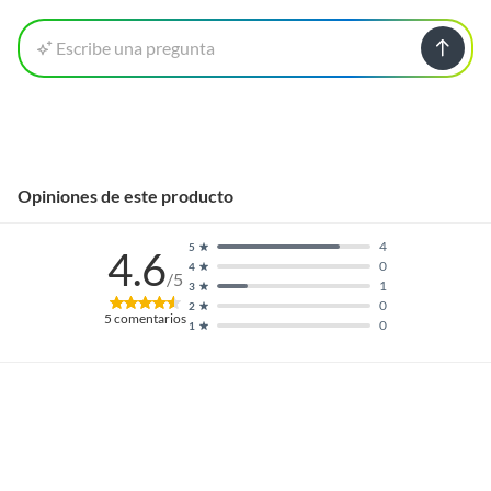
Escribe una pregunta
Opiniones de este producto
4
5
4.6
0
4
/5
1
3
0
2
5
comentarios
0
1