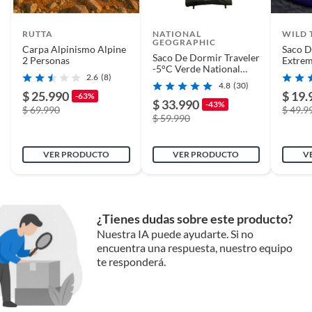
RUTTA
NATIONAL
WILD 
GEOGRAPHIC
Carpa Alpinismo Alpine
Saco D
Saco De Dormir Traveler
2 Personas
Extrem
-5°C Verde National
-15° M
2.6
(8)
Geographic
1800g
4.8
(30)
$ 25.990
$ 19.
-63%
$ 33.990
-43%
$ 69.990
$ 49.9
$ 59.990
VER PRODUCTO
VER PRODUCTO
V
¿Tienes dudas sobre este producto?
Nuestra IA puede ayudarte. Si no
encuentra una respuesta, nuestro equipo
te responderá.