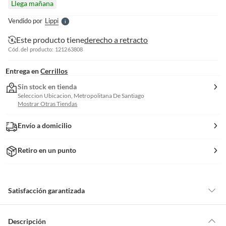
Llega mañana
l
e
Vendido por
Lippi
S
Este producto tiene
derecho a retracto
Cód. del producto: 121263808
Entrega en
Cerrillos
Sin stock en tienda
Seleccion Ubicacion, Metropolitana De Santiago
Mostrar Otras Tiendas
Envío a domicilio
Retiro en un punto
Satisfacción garantizada
Por ley, tienes hasta
10 días para devolver un producto
si te arrepientes
de la compra.
Descripción