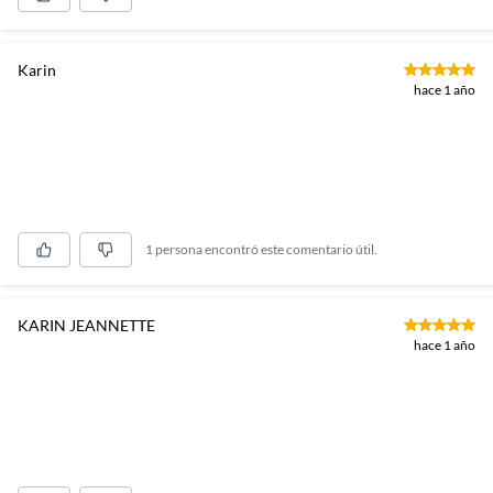
Karin
hace 1 año
1 persona encontró este comentario útil.
KARIN JEANNETTE
hace 1 año