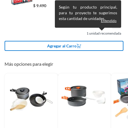
camping
cocinar
Alimentos, bebidas, medicamentos, suplementos alimenticios,
$
9.490
Según tu producto principal,
vitaminas, entre otros análogos.
para tu proyecto te sugerimos
Pinturas de un color a solicitud.
esta cantidad de unidades.
Modelo
Baritu 2P
Entendido
Plantas.
De uso personal.
1
unidad recomendada
Disciplina
Outdoor,Trekking
Agregar al Carro
Más opciones para elegir