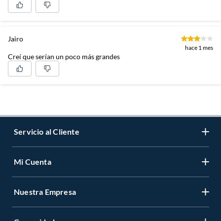
Jairo
hace 1 mes
Creí que serían un poco más grandes
Servicio al Cliente
Mi Cuenta
Contáctanos
Medios de Pago
Nuestra Empresa
Registrate
Cambios y Devoluciones
Cambiar Contraseña
Tiendas y horarios