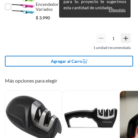
para tu proyecto te sugerimos
Productos a pedido o confeccionados a medida.
Encendedor de Cocina Tubo Grande Colores
esta cantidad de unidades.
Variados
Entendido
Productos que han sido informados como imperfectos, usados,
$
3.990
reparados, abiertos, de segunda selección, remanufacturados o
con alguna deficiencia, que sean comprados en esa condición a
un precio reducido.
Alimentos, bebidas, medicamentos, suplementos alimenticios,
vitaminas, entre otros análogos.
1
unidad recomendada
Pinturas de un color a solicitud.
Agregar al Carro
Plantas.
De uso personal.
Más opciones para elegir
Complementa tu
Encendedor
flexible colores
Para complementar tu compra, te sugerimos explorar los
utensilios para cocinar, donde encontrarás todo lo