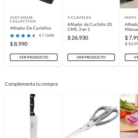
necesario para tus preparaciones culinarias. También
puedes revisar los coladores y exprimidores, ideales para
facilitar tus tareas en la cocina. No olvides revisar el textil
JUST HOME
3 CLAVELES
MOVI
COLLECTION
cocina, para darle un toque especial a tu espacio.
Afilador de Cuchillo 20
Afilad
Afilador De Cuchillos
CMS. 3 en 1
Manual
Profes
4.7
(104)
$ 26.930
$ 7.9
Cerám
$ 8.990
$ 12.9
VER PRODUCTO
VER PRODUCTO
V
Complementa tu compra