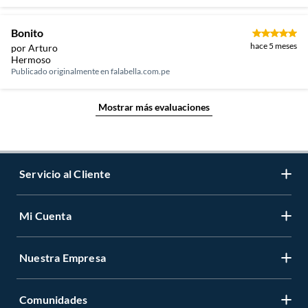
Bonito
hace 5 meses
por Arturo
Hermoso
Publicado originalmente en
falabella.com.pe
Mostrar más evaluaciones
Servicio al Cliente
Mi Cuenta
Contáctanos
Medios de Pago
Nuestra Empresa
Registrate
Cambios y Devoluciones
Cambiar Contraseña
Tiendas y horarios
Comunidades
Sobre Nosotros