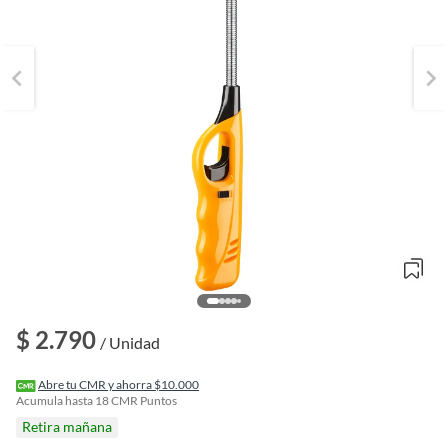
o
$ 2.790
f
/ Unidad
n
I
r
Abre tu CMR y ahorra $10.000
e
Acumula hasta
18
CMR Puntos
l
Retira mañana
l