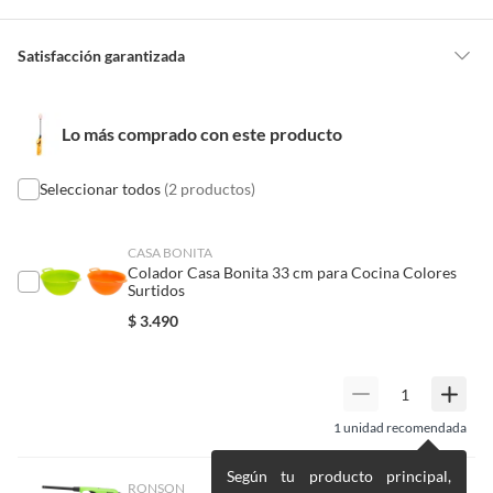
Detalle de la garantía
Legal
Satisfacción garantizada
Por ley, tienes hasta
10 días para devolver un producto
si te arrepientes
de la compra.
Lo más comprado con este producto
Debe estar en perfecto estado, con todas sus etiquetas, sellos intactos y
sin uso, tal como te lo entregamos. Ten en cuenta que lo debes haber
comprado por internet y que hay ciertas categorías que no tienen este
Seleccionar todos
(2 productos)
derecho:
Productos que, por su naturaleza, no puedan ser devueltos,
CASA BONITA
puedan deteriorarse o caducar con rapidez.
Colador Casa Bonita 33 cm para Cocina Colores
Surtidos
Confeccionados a la medida.
Características
De uso personal.
$
3.490
En sodimac.cl te damos
Este encendedor tiene un ancho de 2.7 cm y un alto de 4.3
30 días desde que recibes el producto
. Debe
estar en perfecto estado, con todas sus etiquetas y sin uso, tal como te lo
cm, lo que lo hace compacto y fácil de guardar. Su
entregamos.
procedencia es China, asegurando un producto de
calidad. El encendedor flexible es una herramienta
1
unidad recomendada
Productos digitales que se entregan a través de una descarga
esencial para cualquier hogar.
electrónica, por ejemplo, cupones de experiencia o programas
Según tu producto principal,
para el computador.
RONSON