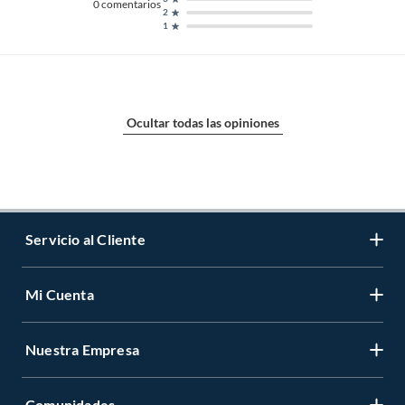
0
comentarios
2
1
Ocultar todas las opiniones
Servicio al Cliente
Mi Cuenta
Contáctanos
Medios de Pago
Nuestra Empresa
Registrate
Cambios y Devoluciones
Cambiar Contraseña
Tiendas y horarios
Comunidades
Sobre Nosotros