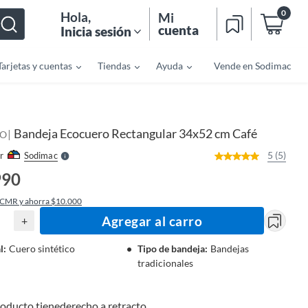
0
Hola
,
Mi
cuenta
Inicia sesión
Tarjetas y cuentas
Tiendas
Ayuda
Vende en Sodimac
o
f
n
I
r
e
Bandeja Ecocuero Rectangular 34x52 cm Café
|
l
CO
l
e
5 (5)
r
Sodimac
S
990
 CMR y ahorra $10.000
Agregar al carro
+
l
:
Cuero sintético
Tipo de bandeja
:
Bandejas
tradicionales
roducto tiene
derecho a retracto