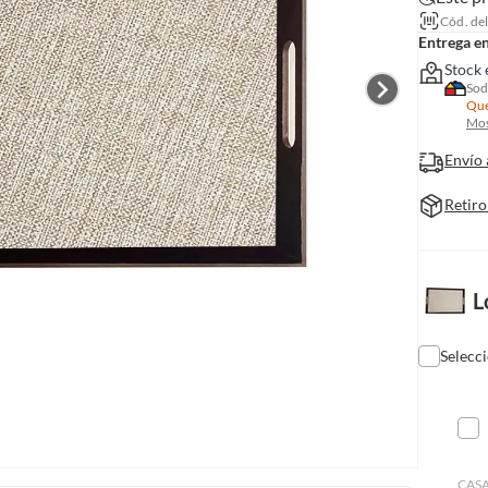
Cód. de
Entrega e
Stock 
Sod
Que
Mos
Envío 
Retiro
L
Selecc
CASA