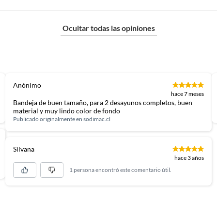
stra sección de individuales, ya que son ideales para
, en textil cocina encontrarás todo lo necesario para
Ocultar todas las opiniones
servilleteros y paneras son una excelente opción para
nes.
Anónimo
hace 7 meses
Bandeja de buen tamaño, para 2 desayunos completos, buen
material y muy lindo color de fondo
Publicado originalmente en
sodimac.cl
Silvana
hace 3 años
1 persona encontró este comentario útil.