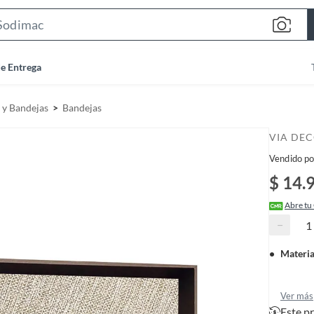
S
e
a
de Entrega
r
c
 y Bandejas
Bandejas
h
B
VIA DE
a
Vendido po
r
$ 14.
Abre tu
−
Materia
Ver más
Este p