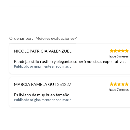
Para complementar tu bandeja, te recomendamos visitar nue
proteger tu mesa y darle un toque extra de estilo. Además
mantener tu cocina limpia y organizada. Por último, los 
completar la mesa y darle un toque de elegancia a tus reunio
Ordenar por:
Mejores evaluaciones
NICOLE PATRICIA VALENZUEL
hace 5 meses
Bandeja estilo rústico y elegante, superó nuestras expectativas.
Publicado originalmente en
sodimac.cl
MARCIA PAMELA GUT 251227
hace 7 meses
Es liviano de muy buen tamaño
Publicado originalmente en
sodimac.cl