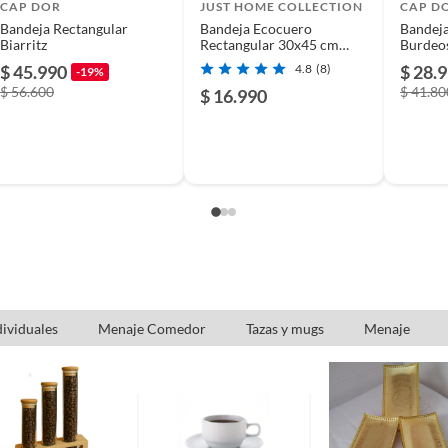
usados, reparados, abiertos, de segunda selección,
CAP DOR
JUST HOME COLLECTION
CAP D
s en esa condición a un precio reducido.
Bandeja Rectangular
Bandeja Ecocuero
Bandeja
Biarritz
Rectangular 30x45 cm
Burdeo
itaminas, entre otros análogos.
Café
$ 45.990
4.8
(8)
$ 28.
-19%
$ 56.600
$ 41.80
$ 16.990
s tradicionales
dividuales
Menaje Comedor
Tazas y mugs
Menaje