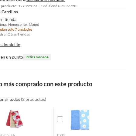
l producto: 122355061
Cód. tienda: 7397720
n
Cerrillos
en tienda
imac Homecenter Maipú
dan solo 7 unidades
trar Otras Tiendas
a domicilio
 en un punto
Retira mañana
o más comprado con este producto
ionar todos
(2 productos)
 BONITA
BYB