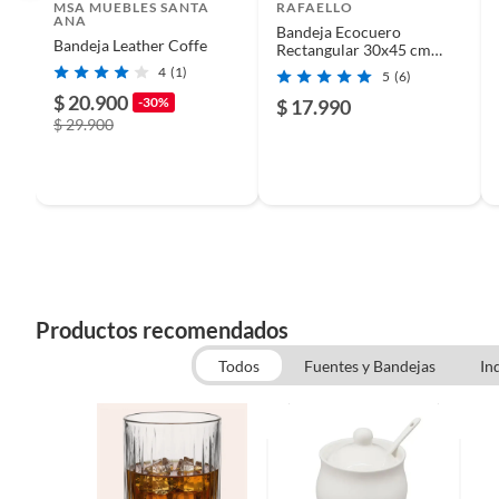
Productos que han sido informados como imperfectos, 
MSA MUEBLES SANTA
RAFAELLO
ANA
remanufacturados o con alguna deficiencia, que sean comprado
Bandeja Ecocuero
Bandeja Leather Coffe
Rectangular 30x45 cm
Color
Café
Alimentos, bebidas, medicamentos, suplementos alimenticios, v
Canela
4
(1)
5
(6)
Pinturas de un color a solicitud.
$ 20.900
-30%
$ 17.990
Plantas.
$ 29.900
Alto
5 cm
De uso personal.
Tipo de bandeja
Bandeja
Ancho
34 cm
Productos recomendados
Todos
Fuentes y Bandejas
In