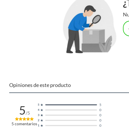
¿
Nu
Opiniones de este producto
5
5
5
0
4
/5
0
3
0
2
5
comentarios
Complementa tu compra
0
1