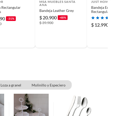
OR
MSA MUEBLES SANTA
JUST HOME C
ANA
 Rectangular
Bandeja Ecocu
Bandeja Leather Grey
s
Rectangular 3
Multicolor
$ 20.900
-48%
990
-31%
$ 39.900
0
$ 12.990
Loza a granel
Molinillo y Especiero