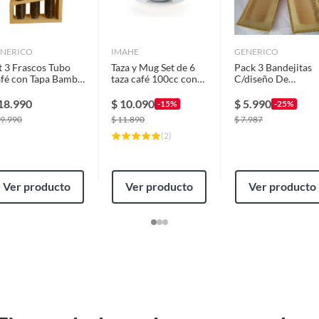
ilo clásico tiene unas dimensiones ideales para un uso
NERICO
IMAHE
GENERICO
 dan un toque de sofisticación a cualquier ambiente. Es
t 3 Frascos Tubo
Taza y Mug Set de 6
Pack 3 Bandejitas
ara usar diariamente en tu hogar. Su procedencia chilena
fé con Tapa Bambú
taza café 100cc con
C/diseño De
Base Madera –
platillo apilable. línea
Melamina - Dorad
corativos / Cocina
tower IMAHE
18.990
$
10.090
$
5.990
-15%
-25%
remium
9.990
$
11.890
$
7.987
(
2
)
Ver producto
Ver producto
Ver producto