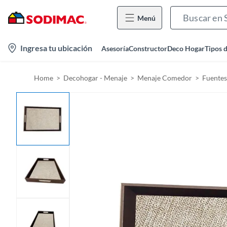
Menú
l
Ingresa tu ubicación
Asesoría
Constructor
Deco Hogar
Tipos 
o
c
Home
Decohogar - Menaje
Menaje Comedor
Fuentes
a
t
i
o
n
-
i
c
o
n