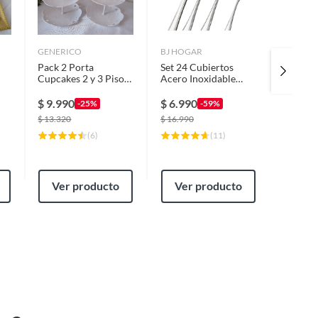
GENERICO
BJ HOGAR
OEM
Pack 2 Porta
Set 24 Cubiertos
Cesta D
Cupcakes 2 y 3 Pisos
Acero Inoxidable
Verdura
o
Tipo Pirámide
Cuchillo Tenedor
Centro
Cuchara Caja
Madera
$
9.990
$
6.990
$
8.99
-25%
-59%
$
13.320
$
16.990
$
17.980
(
6
)
(
11
)
Ver producto
Ver producto
Ver