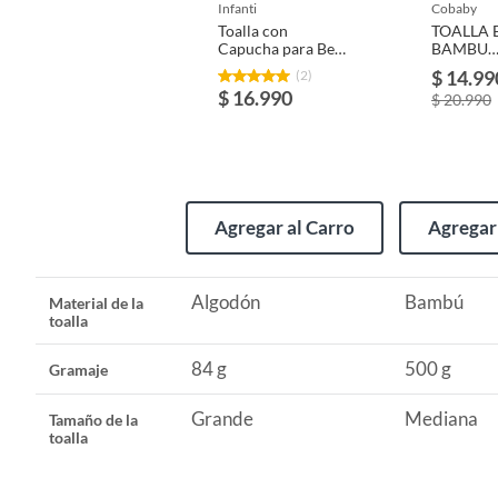
infanti
cobaby
Toalla con
TOALLA 
Composición
Algodó
Capucha para Bebé
BAMBU
INFANTI Panda
ORGANIC
$ 14.99
(2)
PANDA
$ 16.990
$ 20.990
Tamaño de la toalla
Grande
Tipo de toalla
Ponchos
Agregar al Carro
Agregar 
Modelo
Toalla 
Algodón
Bambú
Material de la
toalla
Dimensiones
75 x 75
84 g
500 g
Gramaje
Gramaje
84 g
Grande
Mediana
Tamaño de la
toalla
Color
Blanco