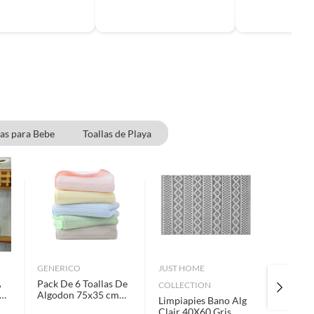
las para Bebe
Toallas de Playa
GENERICO
JUST HOME
JUST H
A
Pack De 6 Toallas De
COLLECTION
COLLEC
Algodon 75x35 cm
Limpiapies Bano Alg
Set 4 To
Cocina Manos
Clair 40X60 Gris
380 gr 