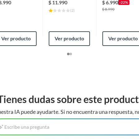
leste
8.990
$
11.990
$
6.990
-22%
$
8.990
(
2
)
Ver producto
Ver producto
Ver producto
Tienes dudas sobre este produc
estra IA puede ayudarte. Si no encuentra una respuesta, n
Escribe una pregunta