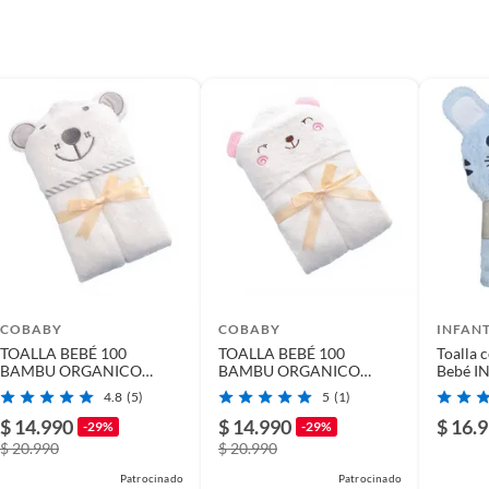
s
COBABY
COBABY
INFANT
TOALLA BEBÉ 100
TOALLA BEBÉ 100
Toalla 
BAMBU ORGANICO
BAMBU ORGANICO
Bebé I
90X90 OSO
90X90 PINK
Celeste
4.8
(5)
5
(1)
$ 14.990
$ 14.990
$ 16.
-29%
-29%
$ 20.990
$ 20.990
Patrocinado
Patrocinado