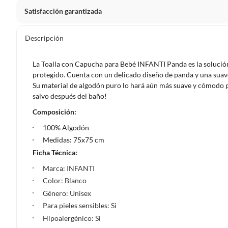
Satisfacción garantizada
Por ley, tienes hasta
10 días para devolver un producto
si
Descripción
Debe estar en perfecto estado, con todas sus etiquetas, sell
en cuenta que lo debes haber comprado por internet y que 
La Toalla con Capucha para Bebé INFANTI Panda es la solución
Productos que, por su naturaleza, no puedan ser devueltos, pu
protegido. Cuenta con un delicado diseño de panda y una suave
Confeccionados a la medida.
Su material de algodón puro lo hará aún más suave y cómodo 
salvo después del baño!
De uso personal.
Composición:
En sodimac.cl te damos
30 días desde que recibes el prod
etiquetas y sin uso, tal como te lo entregamos.
100% Algodón
Medidas: 75x75 cm
Productos digitales que se entregan a través de una desc
Ficha Técnica:
programas para el computador.
Marca: INFANTI
Productos a pedido o confeccionados a medida.
Color: Blanco
Productos que han sido informados como imperfectos, 
remanufacturados o con alguna deficiencia, que sean comprado
Género: Unisex
Para pieles sensibles: Si
Alimentos, bebidas, medicamentos, suplementos alimenticios, v
Hipoalergénico: Si
Pinturas de un color a solicitud.