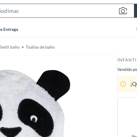
S
e
a
de Entrega
r
c
Textil baño
Toallas de baño
h
B
INFANTI
a
Vendido po
r
¡Q
Rea