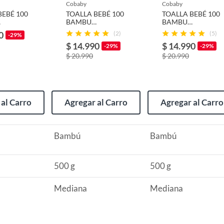
cobaby
cobaby
BEBÉ 100
TOALLA BEBÉ 100
TOALLA BEBÉ 100
n
BAMBU
BAMBU
O 90X90
ORGANICO 90X90
ORGANICO 90X90
0
(2)
(5)
-29%
BIG B
OSO
$ 14.990
$ 14.990
-29%
-29%
$ 20.990
$ 20.990
 de toallas
al Carro
Agregar al Carro
Agregar al Carro
con Capucha Panda
Bambú
Bambú
 cm
500 g
500 g
Mediana
Mediana