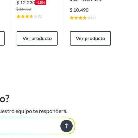
$
12.230
-18%
27x24 
$
14.990
$
10.490
$
5.49
(
3
)
(
6
)
Ver producto
Ver producto
Ver
to?
uestro equipo te responderá.