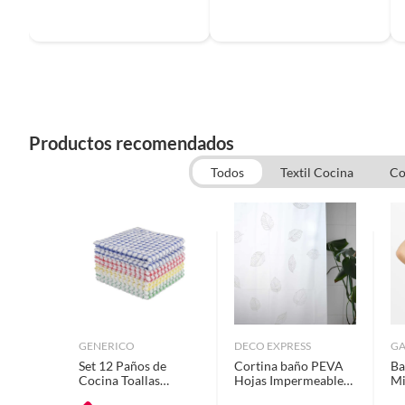
Productos recomendados
Todos
Textil Cocina
Co
GENERICO
DECO EXPRESS
GA
Set 12 Paños de
Cortina baño PEVA
Ba
Cocina Toallas
Hojas Impermeable
Mi
Gruesas Algodón
180x180 Cms
Sa