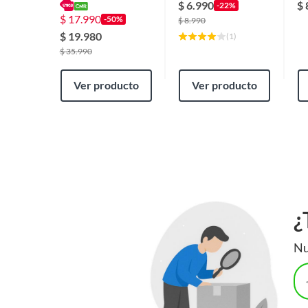
60x40 cm
Ce
$
6.990
$
-22%
$
17.990
-50%
$
8.990
$
19.980
(
1
)
$
35.990
Ver producto
Ver producto
¿
Nu