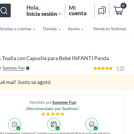
0
Hola
,
Mi
cuenta
Inicia sesión
Tarjetas y cuentas
Tiendas
Ayuda
Vende en Sodimac
o
f
n
I
r
e
Toalla con Capucha para Bebé INFANTI Panda
|
l
l
e
5 (2)
r
Summer Fun
S
ué mal! Justo se agotó
Vendido por
Summer Fun
¡Recomendado por Sodimac!
liza entregas a tiempo
Cumple con sus entregas
Ofrece un buen servicio