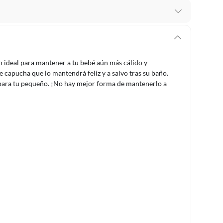
 te arrepientes de la compra.
os intactos y sin uso, tal como te lo entregamos. Ten
hay ciertas categorías que no tienen este derecho:
 ideal para mantener a tu bebé aún más cálido y
edan deteriorarse o caducar con rapidez.
 capucha que lo mantendrá feliz y a salvo tras su baño.
para tu pequeño. ¡No hay mejor forma de mantenerlo a
ucto
. Debe estar en perfecto estado, con todas sus
arga electrónica, por ejemplo, cupones de experiencia o
usados, reparados, abiertos, de segunda selección,
s en esa condición a un precio reducido.
itaminas, entre otros análogos.