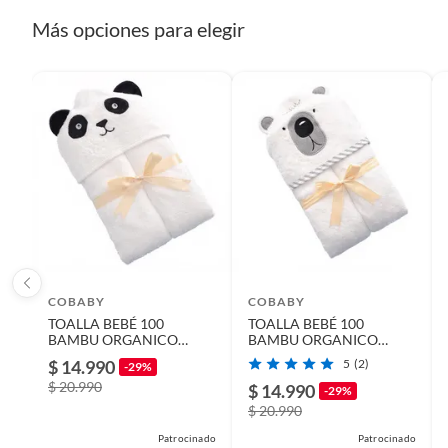
Más opciones para elegir
Garantía
6 mese
COBABY
COBABY
TOALLA BEBÉ 100
TOALLA BEBÉ 100
BAMBU ORGANICO
BAMBU ORGANICO
90X90 PANDA
90X90 BIG B
$ 14.990
5
(2)
-29%
$ 20.990
$ 14.990
-29%
$ 20.990
Patrocinado
Patrocinado