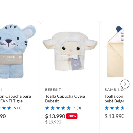
I
BEBESIT
BAMBINO
con Capucha para
Toalla Capucha Oveja
Toalla con Cap
NFANTI Tigre
Bebesit
bebé Beige Tigr
5
(1)
5
(3)
990
$ 13.990
$ 13.990
-30%
$ 19.990