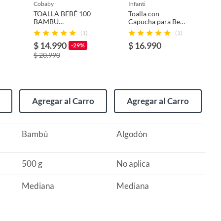
cobaby
infanti
TOALLA BEBÉ 100
Toalla con
BAMBU
Capucha para Bebé
ORGANICO 90X90
INFANTI Tigre
(1)
(1)
PINK
Celeste
$ 14.990
$ 16.990
-29%
$ 20.990
Agregar al Carro
Agregar al Carro
Bambú
Algodón
500 g
No aplica
Mediana
Mediana