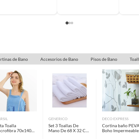
rtinas de Bano
Accesorios de Bano
Pisos de Bano
Toal
RSIL
GENERICO
DECO EXPRESS
ta Toalla
Set 3 Toallas De
Cortina baño PEV
crofibra 70x140
Mano De 68 X 32 Cm
Boho Impermeable
lida de Ducha
Color Blanco Baño
180x180 Cms