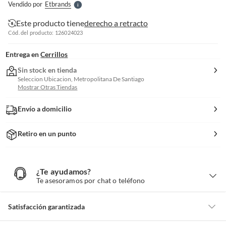
Vendido por
Etbrands
S
Este producto tiene
derecho a retracto
Cód. del producto: 126024023
Entrega en
Cerrillos
Sin stock en tienda
Seleccion Ubicacion, Metropolitana De Santiago
Mostrar Otras Tiendas
Envío a domicilio
Retiro en un punto
¿Te ayudamos?
¿
T
Te asesoramos por chat o teléfono
e
a
y
u
d
Satisfacción garantizada
a
m
o
s
Por ley, tienes hasta
10 días para devolver un producto
si te arrepientes