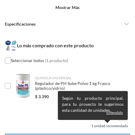
un precio reducido.
Mostrar Más
Alimentos, bebidas, medicamentos, suplementos alimenticios,
vitaminas, entre otros análogos.
Especificaciones
Pinturas de un color a solicitud.
Plantas.
De uso personal.
Detalle de la
Nuevo
Lo más comprado con este producto
Condición
Seleccionar todos
(1 producto)
Tipo suministro de
Kits de mantenimiento de
piscina
piscina
QUIMICA UNIVERSAL
Regulador de PH Sube Polvo 1 kg Frasco
(plástico/vidrio)
¿Quieres pasar más tiempo disfrutando de tu piscina y
País de origen
China
$
3.390
menos tiempo lidiando con la limpieza?
Según tu producto principal,
¡Nuestro Kit es ideal
para tu proyecto te sugerimos
para ti!
esta cantidad de unidades.
Condicion del
Nuevo
Entendido
Nuestra Kit de Limpieza Premium, diseñado para que el
producto
mantenimiento de tu piscina sea eficaz e impecable.
1
unidad recomendada
Características: