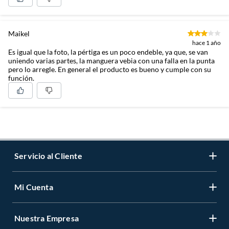
Maikel
hace 1 año
Es igual que la foto, la pértiga es un poco endeble, ya que, se van
uniendo varias partes, la manguera vebia con una falla en la punta
pero lo arregle. En general el producto es bueno y cumple con su
función.
Servicio al Cliente
Mi Cuenta
Contáctanos
Medios de Pago
Nuestra Empresa
Registrate
Cambios y Devoluciones