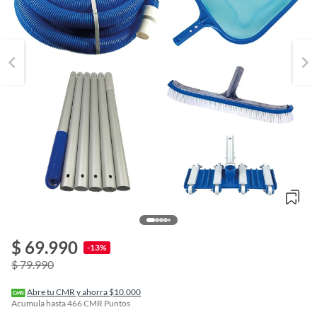
o
f
$ 69.990
n
-13%
I
$ 79.990
r
e
l
Abre tu CMR y ahorra $10.000
l
Acumula hasta
466
CMR Puntos
e