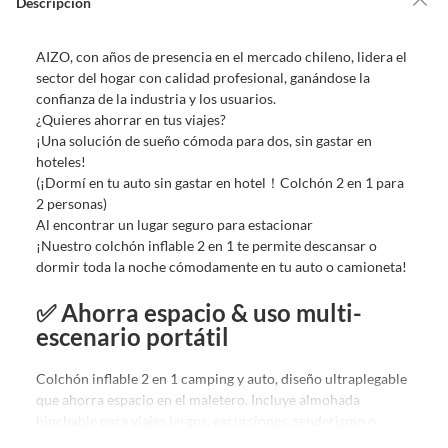
Descripción
Debe estar en perfecto estado, con todas sus etiquetas, sellos intactos y
sin uso, tal como te lo entregamos. Ten en cuenta que lo debes haber
AIZO, con años de presencia en el mercado chileno, lidera el
comprado por internet y que hay ciertas categorías que no tienen este
sector del hogar con calidad profesional, ganándose la
derecho:
confianza de la industria y los usuarios.
Productos que, por su naturaleza, no puedan ser devueltos,
¿Quieres ahorrar en tus viajes?
puedan deteriorarse o caducar con rapidez.
¡Una solución de sueño cómoda para dos, sin gastar en
Confeccionados a la medida.
hoteles!
De uso personal.
(¡Dormí en tu auto sin gastar en hotel！Colchón 2 en 1 para
2 personas)
En sodimac.cl te damos
30 días desde que recibes el producto
. Debe
Al encontrar un lugar seguro para estacionar
estar en perfecto estado, con todas sus etiquetas y sin uso, tal como te lo
¡Nuestro colchón inflable 2 en 1 te permite descansar o
entregamos.
dormir toda la noche cómodamente en tu auto o camioneta!
Productos digitales que se entregan a través de una descarga
electrónica, por ejemplo, cupones de experiencia o programas
✅️ Ahorra espacio & uso multi-
para el computador.
escenario portátil
Productos a pedido o confeccionados a medida.
Productos que han sido informados como imperfectos, usados,
Colchón inflable 2 en 1 camping y auto, diseño ultraplegable
reparados, abiertos, de segunda selección, remanufacturados o
que ahorra espacio en el maletero. Incluye almohada
con alguna deficiencia, que sean comprados en esa condición a
hinchable para viajes largos, excursiones, senderismo o
un precio reducido.
aventuras en la naturaleza con familia. Perfecto para