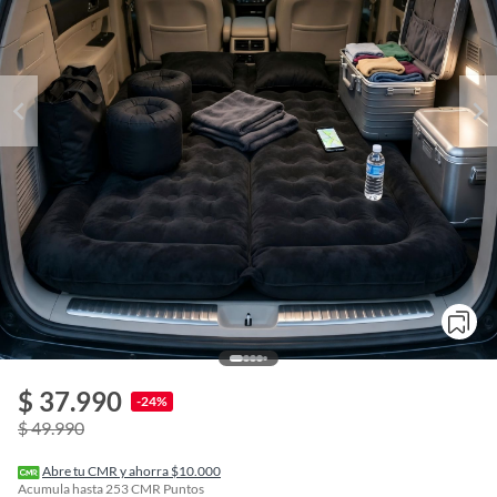
$ 37.990
o
-24%
f
$ 49.990
n
I
r
Abre tu CMR y ahorra $10.000
e
Acumula hasta
253
CMR Puntos