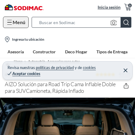
0
Inicia sesión
Menú
S
e
l
a
Ingresa tu ubicación
o
r
Asesoría
Constructor
Deco Hogar
Tipos de Entrega
c
c
a
h
Home
Automotriz - Accesorios para autos
t
Revisa nuestras
políticas de privacidad
y
de
cookies
B
Accesorios de interior para autos
C
Aceptar cookies
4.9 (7)
e
AIZO
i
a
r
o
r
r
AIZO Solución para Road Trip Cama Inflable Doble
a
n
para SUVCamioneta, Rápida Inflado
r
-
i
c
o
n