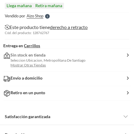
l
Llega mañana
Retira mañana
l
e
Vendido por
Aizo Shop
S
Este producto tiene
derecho a retracto
Cód. del producto: 128762767
Entrega en
Cerrillos
Sin stock en tienda
Seleccion Ubicacion, Metropolitana De Santiago
Mostrar Otras Tiendas
Envío a domicilio
Retiro en un punto
Satisfacción garantizada
Por ley, tienes hasta
10 días para devolver un producto
si te arrepientes
de la compra.