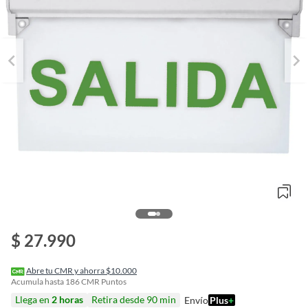
o
$ 27.990
f
n
I
r
Abre tu CMR y ahorra $10.000
e
Acumula hasta
186
CMR Puntos
l
Llega en
2 horas
Retira desde 90 min
Envío
Plus
+
l