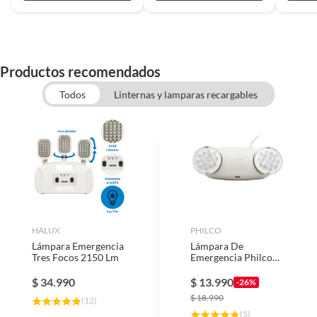
Productos recomendados
Todos
Linternas y lamparas recargables
HALUX
PHILCO
Lámpara Emergencia
Lámpara De
Tres Focos 2150 Lm
Emergencia Philco
At60 Led 2.4w 220v
Blanco
$
34.990
$
13.990
-26%
$
18.990
(
12
)
(
5
)