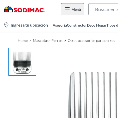
Menú
l
Ingresa tu ubicación
Asesoría
Constructor
Deco Hogar
Tipos 
o
c
Home
Mascotas - Perros
Otros accesorios para perros
a
t
i
o
n
-
i
c
o
n