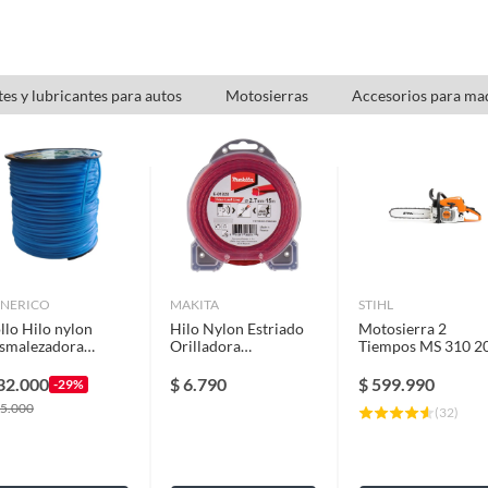
tes y lubricantes para autos
Motosierras
Accesorios para maq
NERICO
MAKITA
STIHL
llo Hilo nylon
Hilo Nylon Estriado
Motosierra 2
smalezadora
Orilladora
Tiempos MS 310 2
illadora 3.3mm X
2.7mmx15m - Makita
4,5 HP 59 cc
0 mts CORTA
32.000
$
6.790
$
599.990
-29%
ASTO
5.000
(
32
)