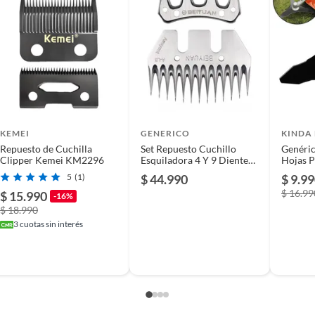
KEMEI
GENERICO
KINDA 
Repuesto de Cuchilla
Set Repuesto Cuchillo
Genéric
Clipper Kemei KM2296
Esquiladora 4 Y 9 Dientes
Hojas P
Lana Oveja
Desbro
5
(1)
$ 44.990
$ 9.9
$ 16.99
$ 15.990
-16%
$ 18.990
3
cuotas sin interés