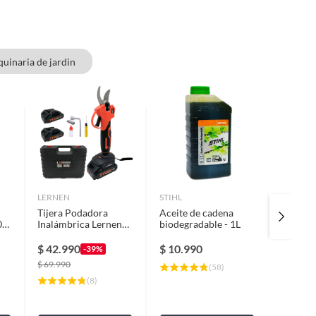
uinaria de jardin
LERNEN
STIHL
STIHL
Tijera Podadora
Aceite de cadena
Aceite 
0"
Inalámbrica Lernen
biodegradable - 1L
tiempos
con 2 baterías y
maletín
$
42.990
$
10.990
$
11.9
-39%
$
69.990
(
58
)
(
8
)