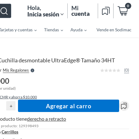
0
Hola
,
Mi
cuenta
Inicia sesión
Tarjetas y cuentas
Tiendas
Ayuda
Vende en Sodimac
o
f
n
I
r
e
Cuchilla desmontable UltraEdge® Tamaño 34HT
l
l
e
(0)
r
Mis Regalones
S
000
or unidad)
 CMR y ahorra $10.000
Agregar al carro
+
roducto tiene
derecho a retracto
l producto: 129398493
n
Cerrillos