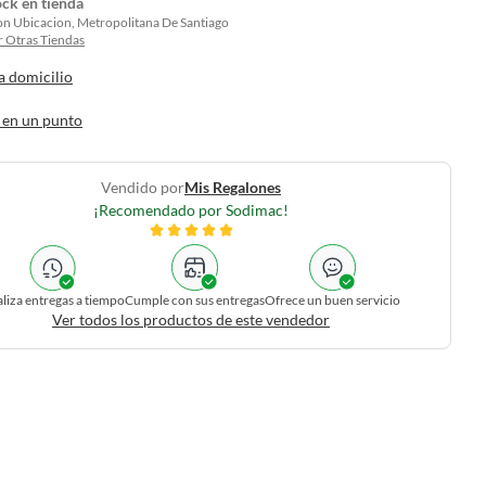
ock en tienda
on Ubicacion, Metropolitana De Santiago
 Otras Tiendas
a domicilio
 en un punto
Vendido por
Mis Regalones
¡Recomendado por Sodimac!
liza entregas a tiempo
Cumple con sus entregas
Ofrece un buen servicio
Ver todos los productos de este vendedor