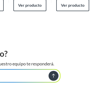
Ver producto
Ver producto
Ver
to?
uestro equipo te responderá.