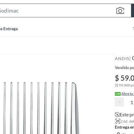
S
e
a
de Entrega
r
c
h
B
|
ANDIS
a
Vendido po
r
$ 59.
($ 59.000 p
Abre tu
−
Este p
Cód. de
Entrega e