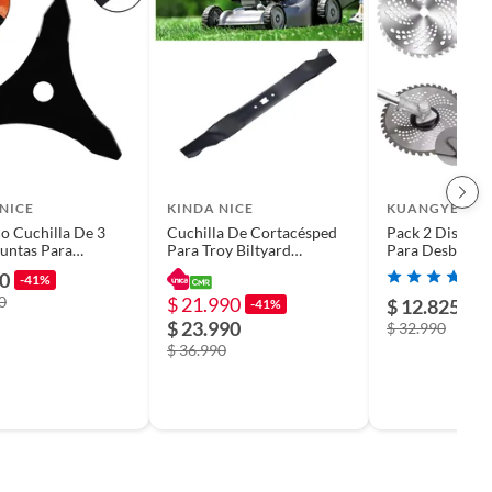
NICE
KINDA NICE
KUANGYE
o Cuchilla De 3
Cuchilla De Cortacésped
Pack 2 Disco Si
untas Para
Para Troy Biltyard
Para Desbroza
zadora
Machine 21pulgad
Dientes
90
-41%
0
$ 21.990
$ 12.825
-41%
-6
$ 23.990
$ 32.990
$ 36.990