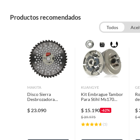
Productos recomendados
Todos
Acei
MAKITA
KUANGYE
GE
Disco Sierra
Kit Embrague Tambor
Ro
Desbrozadora
Para Stihl Ms170
de
255x25,4x1,25mm
Ms180 Ms210 Ms230
Or
40d Makita D-65997
Ms250
20
$
23.090
$
15.190
$
-62%
P
$
39.975
$
4
(
5
)