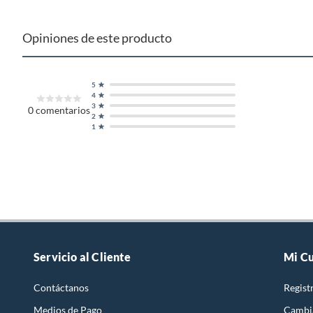
Opiniones de este producto
5
4
3
0
comentarios
2
1
Servicio al Cliente
Mi C
Contáctanos
Regist
Medios de Pago
Cambi