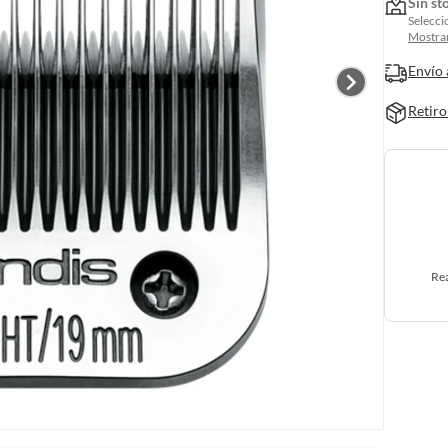
Sin st
Selecci
Mostrar
Envío 
Retiro
Rea