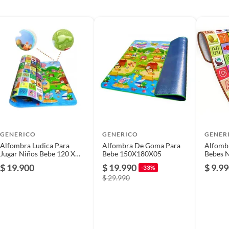
s
GENERICO
GENERICO
GENER
Alfombra Ludica Para
Alfombra De Goma Para
Alfombr
Jugar Niños Bebe 120 X
Bebe 150X180X05
Bebes N
180 Cm Con Bolso
Cm Dis
infantiles
$ 19.900
$ 19.990
$ 9.9
-33%
$ 29.990
a