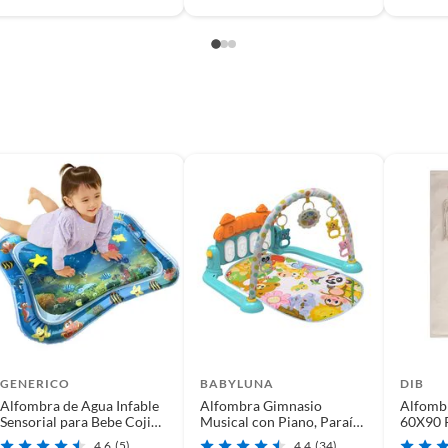
a
as Infantiles
GENERICO
BABYLUNA
DIB
Alfombra de Agua Infable
Alfombra Gimnasio
Alfombr
Sensorial para Bebe Cojin
Musical con Piano, Paraíso
60X90 
Estimulacion
Animales Azul
4.6
(5)
4.4
(34)