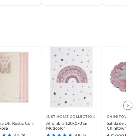
JUST HOME COLLECTION
CHINITOWN
a Dh. Rustic Coll.
Alfombra 120x170 cm
Salida de Ducha
Rosa
Muticolor
Chinitown
4.8
(5)
4.8
(5)