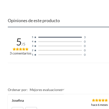
Opiniones de este producto
3
5
5
0
4
/5
0
3
0
2
3
comentarios
0
1
Ordenar por:
Mejores evaluaciones
Josefina
hace 6 meses