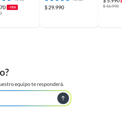
$ 5.990
-65%
$ 16.990
870
$ 29.990
-78%
0
to?
uestro equipo te responderá.