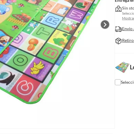
Entrega e
Sin st
Selecci
Mostrar
Envío 
Retiro
L
Selecc