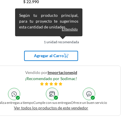
$
22.990
Según tu producto principal,
para tu proyecto te sugerimos
esta cantidad de unidades.
Entendido
1
unidad recomendada
Agregar al Carro
Vendido por
Importacionesjd
¡Recomendado por Sodimac!
liza entregas a tiempo
Cumple con sus entregas
Ofrece un buen servicio
Ver todos los productos de este vendedor