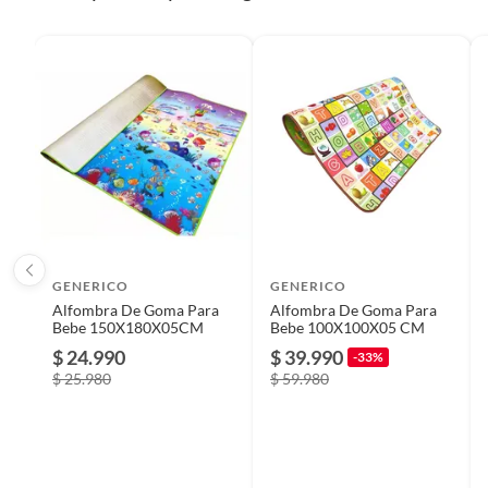
País de origen
China
Plantas.
De uso personal.
Condicion del producto
Nuevo
Detalle de la Condición
nuevo
Detalle de la garantía
3 mese
Cantidad de paquetes
1
GENERICO
GENERICO
Alfombra De Goma Para
Alfombra De Goma Para
Bebe 150X180X05CM
Bebe 100X100X05 CM
Tipo de toalla
Toallas 
$ 24.990
$ 39.990
-33%
$ 25.980
$ 59.980
Productos en combo
No
Material principal
Espum