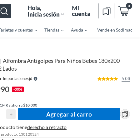
0
Hola
,
Mi
cuenta
Inicia sesión
Tarjetas y cuentas
Tiendas
Ayuda
Vende en Sodimac
o
f
n
I
Alfombra Antigolpes Para Niños Bebes 180x200
|
r
e
2 Lados
l
l
e
5 (3)
r
Importacionesjd
S
990
-30%
 CMR y ahorra $10.000
Agregar al carro
+
roducto tiene
derecho a retracto
l producto: 130120324