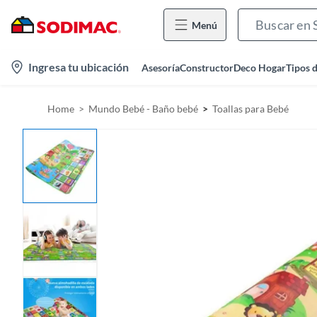
Menú
l
Ingresa tu ubicación
Asesoría
Constructor
Deco Hogar
Tipos 
o
c
Home
Mundo Bebé - Baño bebé
Toallas para Bebé
a
t
i
o
n
-
i
c
o
n