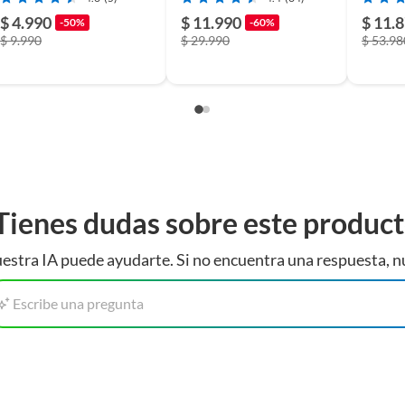
$ 4.990
$ 11.990
$ 11.
-50%
-60%
$ 9.990
$ 29.990
$ 53.98
a
Tienes dudas sobre este produc
ular
estra IA puede ayudarte. Si no encuentra una respuesta, n
Escribe una pregunta
s