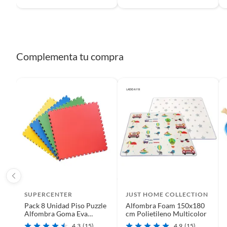
Modelo
generic
Complementa tu compra
Tipo de alfombra
Alfombr
Ancho
200 cm
Largo
189 cm
Gramaje
130 g
Incluye
1
SUPERCENTER
JUST HOME COLLECTION
Pack 8 Unidad Piso Puzzle
Alfombra Foam 150x180
Alfombra Goma Eva
cm Polietileno Multicolor
Antigolpes 60x60
Color
negro
4.3
(15)
4.9
(15)