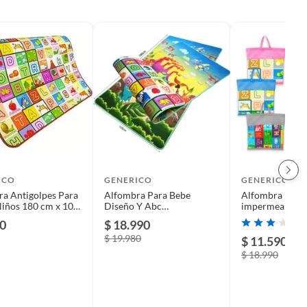
ICO
GENERICO
GENERICO
a Antigolpes Para
Alfombra Para Bebe
Alfombra infant
iños 180 cm x 100
Diseño Y Abc
impermeable pl
eños
120X180X05CM
goma tatame pa
90
$ 18.990
x 150
$ 19.980
$ 11.590
-3
$ 18.990