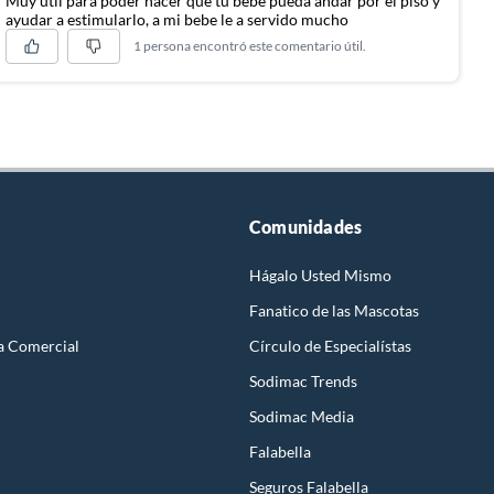
Muy util para poder hacer que tu bebe pueda andar por el piso y
ayudar a estimularlo, a mi bebe le a servido mucho
1 persona encontró este comentario útil.
Comunidades
Hágalo Usted Mismo
Fanatico de las Mascotas
a Comercial
Círculo de Especialístas
Sodimac Trends
Sodimac Media
Falabella
Seguros Falabella