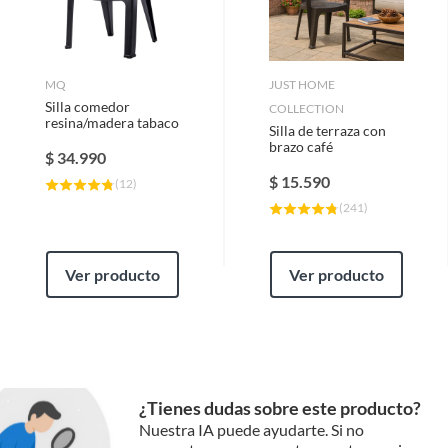
MQ
JUST HOME
Silla comedor
COLLECTION
resina/madera tabaco
Silla de terraza con
brazo café
$
34.990
$
15.590
(
12
)
(
241
)
Ver producto
Ver producto
¿Tienes dudas sobre este producto?
Nuestra IA puede ayudarte. Si no