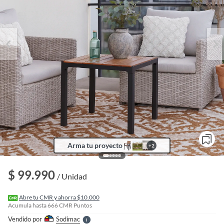
Arma tu proyecto
+
2
o
f
n
$ 99.990
I
/ Unidad
r
e
l
Abre tu CMR y ahorra $10.000
l
Acumula hasta
666
CMR Puntos
e
Vendido por
Sodimac
S