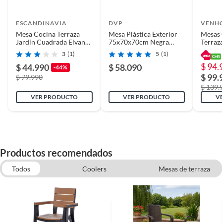
ESCANDINAVIA
DVP
VENH
Mesa Cocina Terraza
Mesa Plástica Exterior
Mesas
Jardín Cuadrada Elvan
75x70x70cm Negra
Terraz
71x70x70 Negra
DVP DVP
Cuadr
3
(1)
5
(1)
Restau
$ 94.
Negra
$ 44.990
$ 58.090
-44%
$ 99.
$ 79.990
$ 139.
VER PRODUCTO
VER PRODUCTO
V
Productos recomendados
Todos
Coolers
Mesas de terraza
Mesas Plegables
Sillas de terraza
Silla plegable
Juegos de Balcon