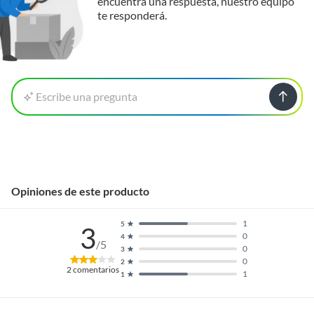
encuentra una respuesta, nuestro equipo
te responderá.
Escribe una pregunta
Opiniones de este producto
1
5
3
0
4
/5
0
3
0
2
2
comentarios
1
1