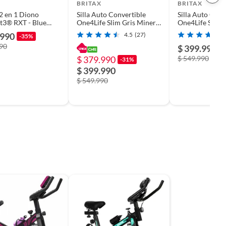
BRITAX
BRITAX
n 1 Diono
Silla Auto Convertible
Silla Auto Conv
t3® RXT - Blue
One4Life Slim Gris Mineral
One4Life Slim
Britax
Britax
.990
4.5
(27)
-35%
990
$ 399.990
-
$ 379.990
$ 549.990
-31%
$ 399.990
$ 549.990