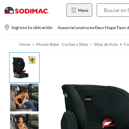
Menú
l
Ingresa tu ubicación
Asesoría
Constructor
Deco Hogar
Tipos 
o
c
Home
Mundo Bebé - Coches y Sillas
Sillas de Auto
Co
a
t
i
o
n
-
i
c
o
n