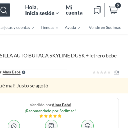
0
Hola
,
Mi
cuenta
Inicia sesión
Tarjetas y cuentas
Tiendas
Ayuda
Vende en Sodimac
o
f
n
I
SILLA AUTO BUTACA SKYLINE DUSK + letrero bebe
r
e
l
l
e
(0)
r
Alma Bebé
S
ué mal! Justo se agotó
Vendido por
Alma Bebé
¡Recomendado por Sodimac!