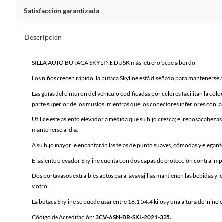
Satisfacción garantizada
Por ley, tienes hasta
10 días para devolver un producto
si
Descripción
Debe estar en perfecto estado, con todas sus etiquetas, sell
en cuenta que lo debes haber comprado por internet y que 
SILLA AUTO BUTACA SKYLINE DUSK más letrero bebe a bordo:
Productos que, por su naturaleza, no puedan ser devueltos, pu
Los niños crecen rápido, la butaca Skyline está diseñado para mantenerse a
Confeccionados a la medida.
Las guías del cinturón del vehículo codificadas por colores facilitan la co
De uso personal.
parte superior de los muslos, mientras que los conectores inferiores con la
En sodimac.cl te damos
30 días desde que recibes el prod
Utilice este asiento elevador a medida que su hijo crezca; el reposacabezas
etiquetas y sin uso, tal como te lo entregamos.
mantenerse al día.
Productos digitales que se entregan a través de una desc
A su hijo mayor le encantarán las telas de punto suaves, cómodas y elegant
programas para el computador.
El asiento elevador Skyline cuenta con dos capas de protección contra impa
Productos a pedido o confeccionados a medida.
Dos portavasos extraíbles aptos para lavavajillas mantienen las bebidas y los
Productos que han sido informados como imperfectos, 
y otro.
remanufacturados o con alguna deficiencia, que sean comprado
Alimentos, bebidas, medicamentos, suplementos alimenticios, v
La butaca Skyline se puede usar entre 18,1 54,4 kilos y una altura del niño
Pinturas de un color a solicitud.
Código de Acreditación:
3CV-ASN-BR-SKL-2021-335.