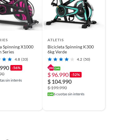
RIES
ATLETIS
ta Spinning X1000
Bicicleta Spinning K300
n Series
6kg Verde
4.8
(33)
4.2
(50)
.990
-56%
990
$ 96.990
-52%
as sin interés
$ 104.990
$ 199.990
6
cuotas sin interés