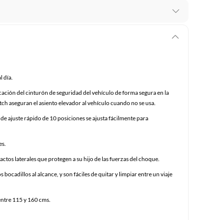
 te arrepientes de la compra.
os intactos y sin uso, tal como te lo entregamos. Ten
hay ciertas categorías que no tienen este derecho:
edan deteriorarse o caducar con rapidez.
l día.
locación del cinturón de seguridad del vehículo de forma segura en la
tch aseguran el asiento elevador al vehículo cuando no se usa.
ucto
. Debe estar en perfecto estado, con todas sus
 de ajuste rápido de 10 posiciones se ajusta fácilmente para
arga electrónica, por ejemplo, cupones de experiencia o
es.
ctos laterales que protegen a su hijo de las fuerzas del choque.
 bocadillos al alcance, y son fáciles de quitar y limpiar entre un viaje
usados, reparados, abiertos, de segunda selección,
s en esa condición a un precio reducido.
itaminas, entre otros análogos.
 entre 115 y 160 cms.