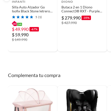
INFANTI
DIONO
Silla Auto Alzador Go
Butaca 2 en 1 Diono
Tipo
Butaca
Isofix Black Stone letrero
Connect3® RXT - Purple
bebe
Wildberry
5
(1)
$ 279.990
-35%
$ 427.990
Tipo de anclaje
Latch
$ 49.990
-67%
$ 59.990
$ 149.990
Contramarcha
No
Grupo normativo de la silla
Grupo 1
Modelo
SILLA 
Complementa tu compra
Amaril
Material
Acero
Peso máximo soportado
54.4 kg