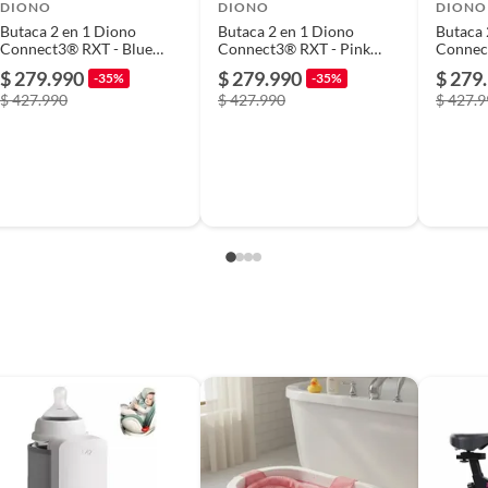
DIONO
DIONO
DIONO
Butaca 2 en 1 Diono
Butaca 2 en 1 Diono
Butaca 2 e
Connect3® RXT - Blue
Connect3® RXT - Pink
Connec
Razz Ice
Cotton Candy
Surge
$ 279.990
$ 279.990
$ 279
-35%
-35%
$ 427.990
$ 427.990
$ 427.
/2/3 (9 -36 kg)
AUTO BUTACA SKYLINE DUSK más letrero bebe a bordo
lo