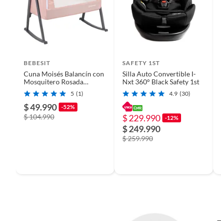
Incluye
Silla de
Profundidad
88.9 c
BEBESIT
SAFETY 1ST
Cuna Moisés Balancín con
Silla Auto Convertible I-
Mosquitero Rosada
Nxt 360° Black Safety 1st
Dimensiones
88.9 cm
Bebesit
5
(1)
4.9
(30)
$ 49.990
-52%
$ 104.990
$ 229.990
-12%
Garantía
3 mese
$ 249.990
$ 259.990
Asiento reversible
No