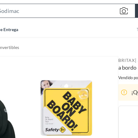
S
e
a
de Entrega
r
c
nvertibles
h
B
|
BRITAX
a
a bordo
r
Vendido po
¡Q