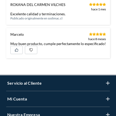
ROXANA DEL CARMEN VILCHES
hace 1 mes
Excelente calidad y terminaciones.
Publicado originalmente en
sodimac.cl
Marcelo
hace 8 meses
Muy buen producto, cumple perfectamente lo especificado!
Servicio al Cliente
Mi Cuenta
Contáctanos
Medios de Pago
Nuestra Empresa
Registrate