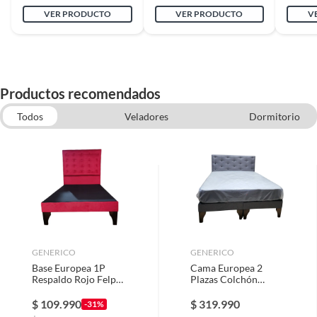
VER PRODUCTO
VER PRODUCTO
V
Productos recomendados
Todos
Veladores
Dormitorio
Colchon 1.5 Plazas
Comodas y Cajoneras
Sofas cama y futones
Respaldos
GENERICO
GENERICO
Base Europea 1P
Cama Europea 2
Respaldo Rojo Felpa
Plazas Colchón
a Piso Botone
Resorte Bonnell
Respaldo Gris Lino
$
109.990
$
319.990
-31%