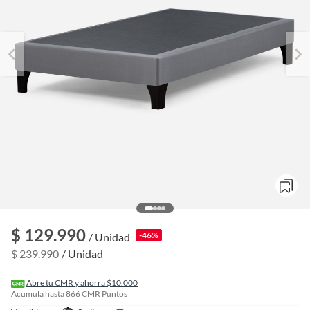
o
f
$ 129.990
-46%
/ Unidad
n
I
$ 239.990
/ Unidad
r
e
l
Abre tu CMR y ahorra $10.000
l
Acumula hasta
866
CMR Puntos
e