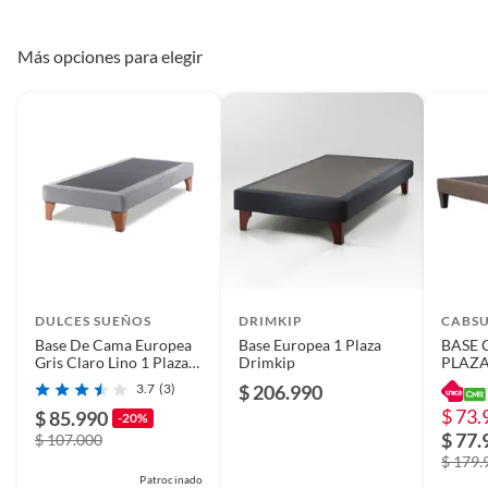
Más opciones para elegir
DULCES SUEÑOS
DRIMKIP
CABS
Base De Cama Europea
Base Europea 1 Plaza
BASE 
Gris Claro Lino 1 Plaza
Drimkip
PLAZ
90X190
3.7
(3)
$ 206.990
$ 73.
$ 85.990
-20%
$ 77.
$ 107.000
$ 179.
Patrocinado