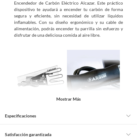
Encendedor de Carbón Eléctrico Alcazar. Este práctico
dispositivo te ayudará a encender tu carbón de forma
segura y eficiente, sin necesidad de utilizar líquidos
inflamables. Con su diseño ergonómico y su cable de
alimentación, podrás encender tu parrilla sin esfuerzo y
disfrutar de una deliciosa comida al aire libre.
Mostrar Más
Características
Especificaciones
El Encendedor de Carbón Eléctrico Alcazar está
fabricado con fierro resistente y cuenta con una garantía
Detalle de la garantía
6 meses
Satisfacción garantizada
de 6 meses. Su diseño compacto y ligero te permite