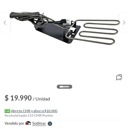
o
f
n
$ 19.990
I
/ Unidad
r
e
l
Abre tu CMR y ahorra $10.000
l
Acumula hasta
133
CMR Puntos
e
Vendido por
Sodimac
S