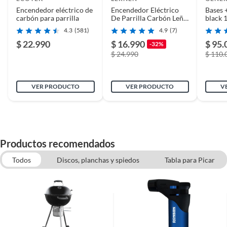
Encendedor eléctrico de
Encendedor Eléctrico
Bases 
carbón para parrilla
De Parrilla Carbón Leña
black 
Quincho Lernen
4.3
(581)
4.9
(7)
$ 22.990
$ 16.990
$ 95.
-32%
$ 24.990
$ 110.
VER PRODUCTO
VER PRODUCTO
V
Productos recomendados
Todos
Discos, planchas y spiedos
Tabla para Picar
Menaje Cocina