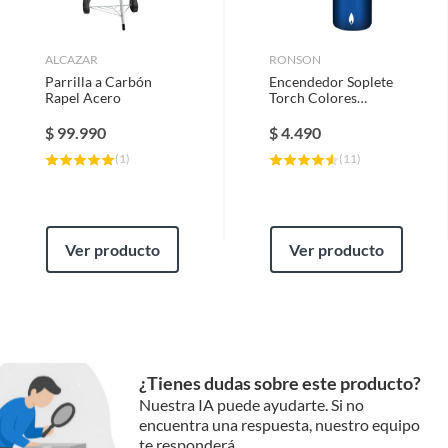
ALCAZAR
RONSON
Parrilla a Carbón
Encendedor Soplete
Rapel Acero
Torch Colores
Surtidos
$
99.990
$
4.490
(
1
)
(
11
)
Ver producto
Ver producto
¿Tienes dudas sobre este producto?
Nuestra IA puede ayudarte. Si no
encuentra una respuesta, nuestro equipo
te responderá.