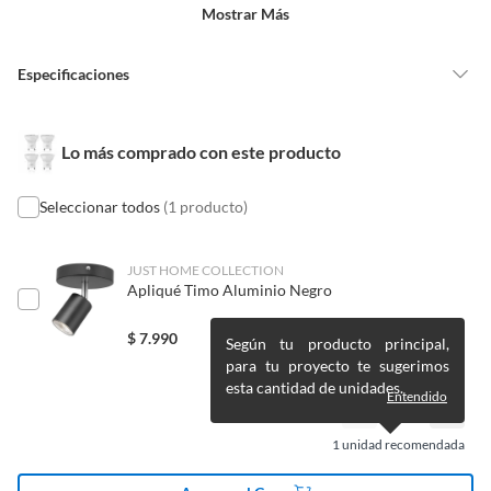
un precio reducido.
Mostrar Más
marca Macrotel.
Alimentos, bebidas, medicamentos, suplementos alimenticios,
Características:
vitaminas, entre otros análogos.
Modelo: LB-GU1045F
Especificaciones
Pinturas de un color a solicitud.
Potencia: 5 Watts
Plantas.
Equivalencia aprox: 40W
425 Lúmenes
De uso personal.
Color de luz
Fría
Lo más comprado con este producto
Color: Luz fría blanca 6500K
Conexión: GU10
Unidades del pack: 4
Seleccionar todos
(1 producto)
Requiere Serial
No
Marca: Macrotel
Number
SKU: 7699
JUST HOME COLLECTION
Apliqué Timo Aluminio Negro
Cantidad de paquetes
1
$
7.990
Según tu producto principal,
para tu proyecto te sugerimos
Potencia
5W
esta cantidad de unidades.
Entendido
Diámetro
-
1
unidad recomendada