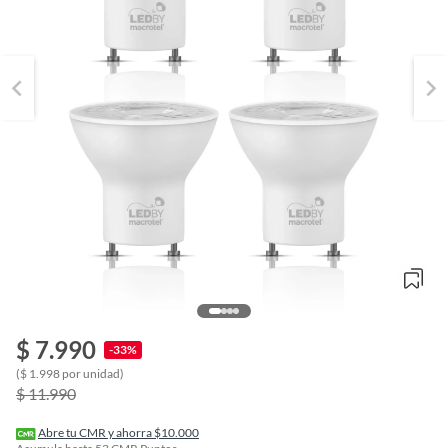
$ 7.990
-33%
o
($ 1.998 por unidad)
f
$ 11.990
n
I
r
Abre tu CMR y ahorra $10.000