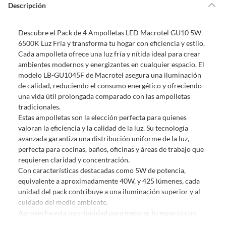
de la compra.
Descripción
Debe estar en perfecto estado, con todas sus etiquetas, sellos intactos y
sin uso, tal como te lo entregamos. Ten en cuenta que lo debes haber
Descubre el Pack de 4 Ampolletas LED Macrotel GU10 5W
comprado por internet y que hay ciertas categorías que no tienen este
6500K Luz Fría y transforma tu hogar con eficiencia y estilo.
derecho:
Cada ampolleta ofrece una luz fría y nítida ideal para crear
Productos que, por su naturaleza, no puedan ser devueltos,
ambientes modernos y energizantes en cualquier espacio. El
puedan deteriorarse o caducar con rapidez.
modelo LB-GU1045F de Macrotel asegura una iluminación
Confeccionados a la medida.
de calidad, reduciendo el consumo energético y ofreciendo
De uso personal.
una vida útil prolongada comparado con las ampolletas
tradicionales.
En sodimac.cl te damos
30 días desde que recibes el producto
. Debe
Estas ampolletas son la elección perfecta para quienes
estar en perfecto estado, con todas sus etiquetas y sin uso, tal como te lo
valoran la eficiencia y la calidad de la luz. Su tecnología
entregamos.
avanzada garantiza una distribución uniforme de la luz,
Productos digitales que se entregan a través de una descarga
perfecta para cocinas, baños, oficinas y áreas de trabajo que
electrónica, por ejemplo, cupones de experiencia o programas
requieren claridad y concentración.
para el computador.
Con características destacadas como 5W de potencia,
equivalente a aproximadamente 40W, y 425 lúmenes, cada
Productos a pedido o confeccionados a medida.
unidad del pack contribuye a una iluminación superior y al
Productos que han sido informados como imperfectos, usados,
cuidado del medio ambiente.
reparados, abiertos, de segunda selección, remanufacturados o
Aprovecha esta oportunidad para mejorar tu espacio con
con alguna deficiencia, que sean comprados en esa condición a
iluminación LED de confianza, avalada por la reconocida