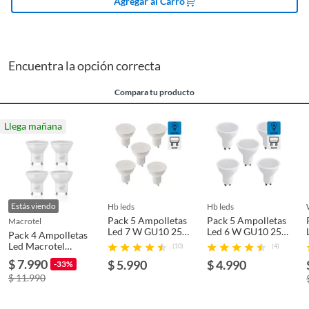
Agregar al Carro
Modelo
LB-GU1045F
Rosca
GU10
Encuentra la opción correcta
Compara tu producto
Cantidad contenida
4
en el empaque
Llega mañana
Largo
-
Vida útil
-
Estás viendo
hb leds
hb leds
Pack 5 Ampolletas
Pack 5 Ampolletas
macrotel
Led 7 W GU10 250
Led 6 W GU10 250
Pack 4 Ampolletas
lm Luz Fría
lm Luz Fría
Led Macrotel
(10)
(4)
GU10 5w 6500K
$ 7.990
$ 5.990
$ 4.990
-33%
Luz Fría
$ 11.990