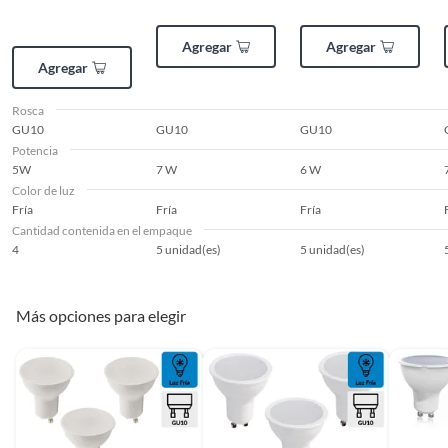
Agregar
Agregar
Agregar
Rosca
GU10
GU10
GU10
Potencia
5W
7 W
6 W
Color de luz
Fría
Fría
Fría
Cantidad contenida en el empaque
4
5 unidad(es)
5 unidad(es)
Más opciones para elegir