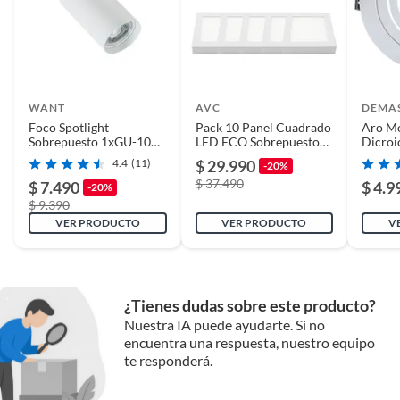
WANT
AVC
DEMA
Foco Spotlight
Pack 10 Panel Cuadrado
Aro Mó
Sobrepuesto 1xGU-10
LED ECO Sobrepuesto
Dicroi
Altair I Blanco
Blanco 6W Cálido
incluy
4.4
(11)
$ 29.990
-20%
$ 37.490
$ 7.490
$ 4.9
-20%
$ 9.390
VER PRODUCTO
VER PRODUCTO
V
¿Tienes dudas sobre este producto?
Nuestra IA puede ayudarte. Si no
encuentra una respuesta, nuestro equipo
te responderá.