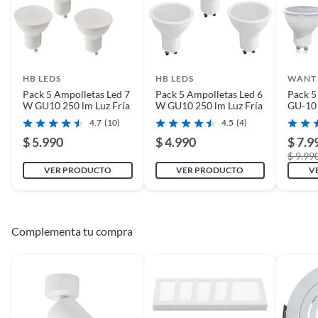
HB LEDS
HB LEDS
WANT
Pack 5 Ampolletas Led 7
Pack 5 Ampolletas Led 6
Pack 5
W GU10 250 lm Luz Fría
W GU10 250 lm Luz Fría
GU-10
Luz Frí
4.7
(10)
4.5
(4)
$ 5.990
$ 4.990
$ 7.9
$ 9.99
VER PRODUCTO
VER PRODUCTO
V
Complementa tu compra