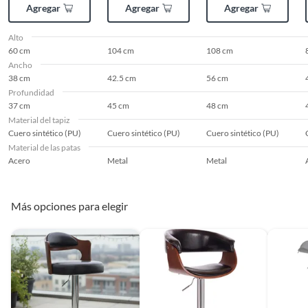
Agregar
Agregar
Agregar
Alto
60 cm
104 cm
108 cm
Ancho
38 cm
42.5 cm
56 cm
Profundidad
37 cm
45 cm
48 cm
Material del tapiz
Cuero sintético (PU)
Cuero sintético (PU)
Cuero sintético (PU)
Material de las patas
Acero
Metal
Metal
Más opciones para elegir