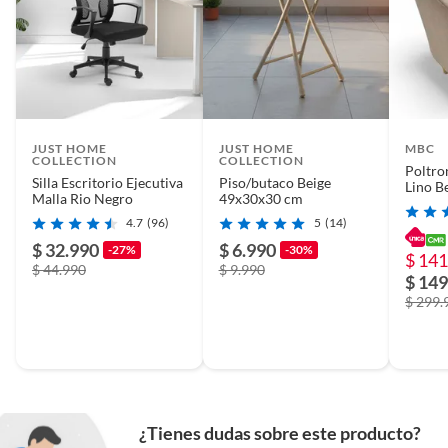
JUST HOME
JUST HOME
MBC
COLLECTION
COLLECTION
Poltro
Silla Escritorio Ejecutiva
Piso/butaco Beige
Lino B
Malla Rio Negro
49x30x30 cm
4.7
(96)
5
(14)
$ 32.990
$ 6.990
-27%
-30%
$ 141
$ 44.990
$ 9.990
$ 149
$ 299.
¿Tienes dudas sobre este producto?