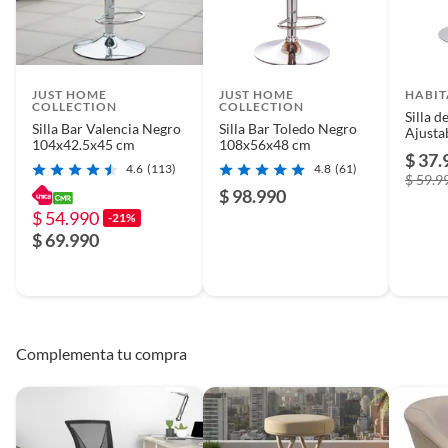
JUST HOME
JUST HOME
HABIT
COLLECTION
COLLECTION
Silla d
Silla Bar Valencia Negro
Silla Bar Toledo Negro
Ajusta
104x42.5x45 cm
108x56x48 cm
$ 37.
4.6
(113)
4.8
(61)
$ 59.9
$ 98.990
$ 54.990
-21%
$ 69.990
Complementa tu compra