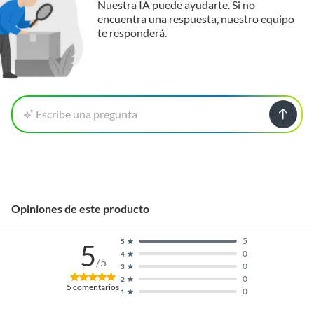
Nuestra IA puede ayudarte. Si no
encuentra una respuesta, nuestro equipo
te responderá.
Escribe una pregunta
Opiniones de este producto
5
5
5
0
4
/5
0
3
0
2
5
comentarios
0
1