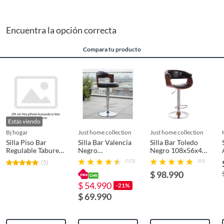
Encuentra la opción correcta
Compara tu producto
Estás viendo
bj hogar
just home collection
just home collection
Silla Piso Bar
Silla Bar Valencia
Silla Bar Toledo
Regulable Taburete
Negro
Negro 108x56x48
Con Respaldo
104x42.5x45 cm
cm
(113)
(61)
(5)
MaderaEcocuero
$ 98.990
BJ002
$ 54.990
-21%
$ 69.990