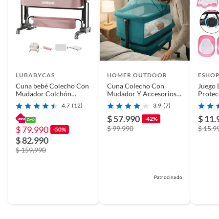
LUBABYCAS
HOMER OUTDOOR
ESHO
Cuna bebé Colecho Con
Cuna Colecho Con
Juego 
Mudador Colchón
Mudador Y Accesorios
Protec
Mosquitero Rosada
verde oscuro Homer
De Cas
4.7
(12)
3.9
(7)
Lubabycas
$ 57.990
$ 11.
-42%
$ 79.990
$ 99.990
$ 15.9
-50%
$ 82.990
$ 159.990
Patrocinado