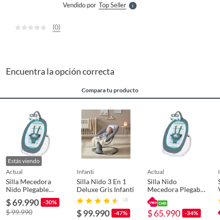
Vendido por
Top Seller
S
(0)
Encuentra la opción correcta
Compara tu producto
Estás viendo
actual
infanti
actual
Silla Mecedora
Silla Nido 3 En 1
Silla Nido
Nido Plegable
Deluxe Gris Infanti
Mecedora Plegable
Vibración y
Vibración y
$ 69.990
(3)
-30%
Sonidos
Sonidos
$ 99.990
$ 99.990
$ 65.990
-47%
-34%