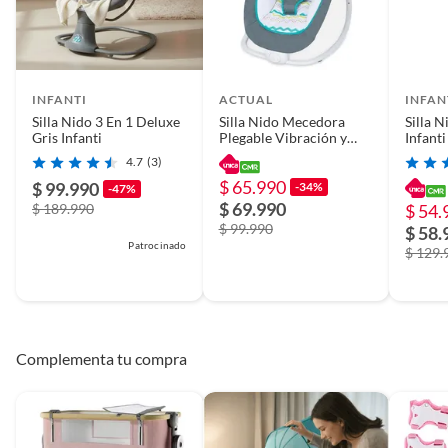
INFANTI
ACTUAL
INFAN
Silla Nido 3 En 1 Deluxe
Silla Nido Mecedora
Silla 
Gris Infanti
Plegable Vibración y
Infanti
Sonidos
4.7
(3)
$ 65.990
$ 99.990
-34%
-47%
$ 69.990
$ 189.990
$ 54.
$ 99.990
$ 58.
Patrocinado
$ 129.
Complementa tu compra