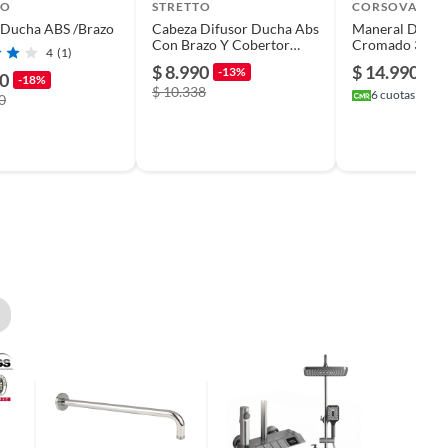
TO
STRETTO
CORSOVALV
 Ducha ABS /Brazo
Cabeza Difusor Ducha Abs
Maneral Ducha
Con Brazo Y Cobertor
Cromado 3 Fun
4
(1)
Stretto
$ 8.990
$ 14.990
-13%
90
-18%
$ 10.338
6
cuotas sin in
0