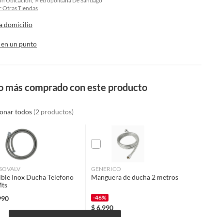
on Ubicacion, Metropolitana De Santiago
 Otras Tiendas
a domicilio
 en un punto
o más comprado con este producto
ionar todos
(2 productos)
SOVALV
GENERICO
ible Inox Ducha Telefono
Manguera de ducha 2 metros
Mts
-46%
990
$
6.990