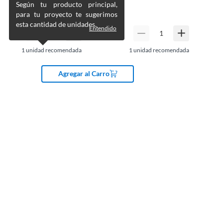
$
12.990
Según tu producto principal,
para tu proyecto te sugerimos
esta cantidad de unidades.
Entendido
1
unidad recomendada
1
unidad recomendada
Agregar al Carro