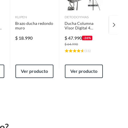
KLIPEN
DETODOYMAS
DUSCHY
Brazo ducha redondo
Ducha Columna
MONO
muro
Visor Digital 4
DUSCH
Funciones
PARA 
$
18.990
$
47.990
$
33.9
-26%
$
64.990
$
48.066
(
11
)
Ver producto
Ver producto
Ver
to?