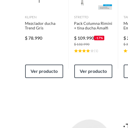
KLIPEN
STRETTO
T
Mezclador ducha
Pack Columna Rimini
M
Trend Gris
+ tina ducha Amalfi
Em
Ne
Re
$
78.990
$
109.990
$
-17%
$
132.990
$
3
(
1
)
Ver producto
Ver producto
¿