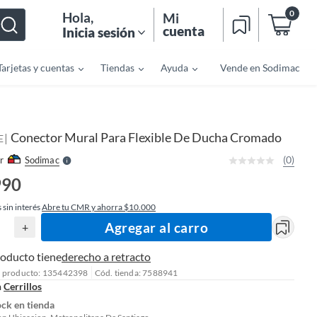
0
Hola
,
Mi
cuenta
Inicia sesión
Tarjetas y cuentas
Tiendas
Ayuda
Vende en Sodimac
o
f
n
I
r
e
Conector Mural Para Flexible De Ducha Cromado
|
l
E
l
e
(0)
r
Sodimac
S
990
 sin interés
Abre tu CMR y ahorra $10.000
Agregar al carro
+
roducto tiene
derecho a retracto
l producto: 135442398
Cód. tienda: 7588941
n
Cerrillos
ock en tienda