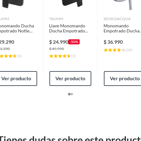
AUMM
TAUMM
SENSI DACQUA
onomando Ducha
Llave Monomando
Monomando
potrado Notte
Ducha Empotrado
Empotrado Ducha
gro Mate Lujo
Notte Taumm
Milán Cromado
sistencia
29.290
$
24.990
$
36.990
-50%
1.290
$
49.990
(
29
)
(
3
)
(
3
)
Ver producto
Ver producto
Ver producto
Tienes dudas sobre este produc