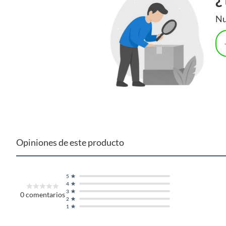
Nu
Opiniones de este producto
5
4
3
0
comentarios
2
1