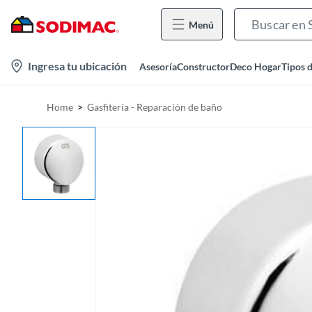
Menú
l
Ingresa tu ubicación
Asesoría
Constructor
Deco Hogar
Tipos 
o
c
Home
Gasfitería - Reparación de baño
a
t
i
o
n
-
i
c
o
n