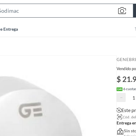
S
e
a
de Entrega
r
c
h
B
GENEBR
a
Vendido po
r
$ 21.
6
cuotas
−
Este p
Cód. de
Entrega e
Sin st