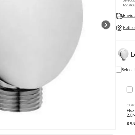
Selecci
Mostrar
Envío 
Retiro
L
Selecc
COR
Flex
2.0
$
9.