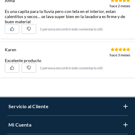
Anna
hace 2 meses
Es una capita para la lluvia pero con tela en el interior, estan
calentitos y secos… se lava super bien en la lavadora es firme y de
buen material
1 persona encontró este comentario útil.
Karen
hace 3 meses
Excelente producto
1 persona encontró este comentario útil.
Servicio al Cliente
Mi Cuenta
Contáctanos