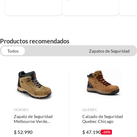
Productos recomendados
Todos
Zapatos de Seguridad
Linternas y lamparas recargables
Overol
Plantillas ortopedicas
Chalecos y Chaquetas de trabajo
NORSEG
QUEBEC
Zapato de Seguridad
Calzado de Seguridad
Melbourne Verde
Quebec Chicago
Musgo Hombre
NORSEG
$
52.990
$
47.190
-20%