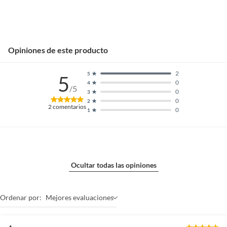
Opiniones de este producto
2
5
5
0
4
/5
0
3
0
2
2
comentarios
0
1
Ocultar todas las opiniones
Ordenar por:
Mejores evaluaciones