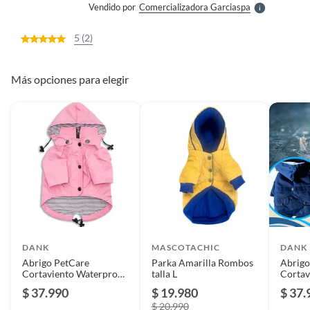
Vendido por
Comercializadora Garciaspa
S
5 (2)
Más opciones para elegir
DANK
MASCOTACHIC
DANK
Abrigo PetCare
Parka Amarilla Rombos
Abrigo
Cortaviento Waterproof
talla L
Cortav
Talla M
Talla S
$ 37.990
$ 19.980
$ 37.
$ 20.990