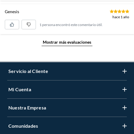
Genesis
hace 1 año
1 persona encontró este comentario útil.
Mostrar más evaluaciones
Servicio al Cliente
Mi Cuenta
Contáctanos
Medios de Pago
Nuestra Empresa
Registrate
Cambios y Devoluciones
Cambiar Contraseña
Tiendas y horarios
Comunidades
Sobre Nosotros
Mis Compras