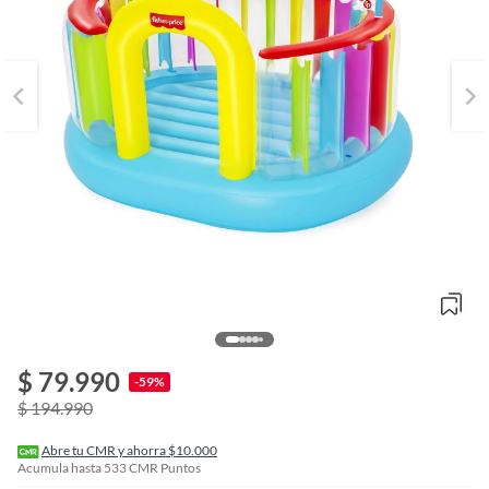
o
f
$ 79.990
n
-59%
I
$ 194.990
r
e
l
Abre tu CMR y ahorra $10.000
l
Acumula hasta
533
CMR Puntos
e