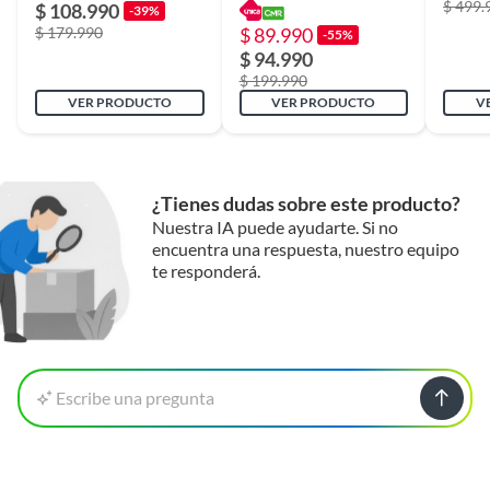
$ 499.
$ 108.990
-39%
$ 179.990
$ 89.990
-55%
$ 94.990
$ 199.990
VER PRODUCTO
VER PRODUCTO
V
¿Tienes dudas sobre este producto?
Nuestra IA puede ayudarte. Si no
encuentra una respuesta, nuestro equipo
te responderá.
Escribe una pregunta