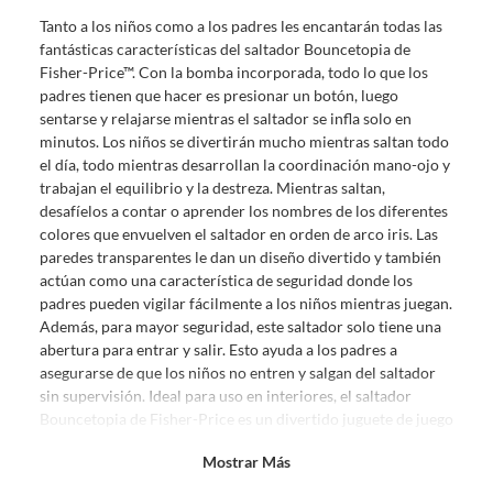
sin uso, tal como te lo entregamos. Ten en cuenta que lo debes haber
Tanto a los niños como a los padres les encantarán todas las
comprado por internet y que hay ciertas categorías que no tienen este
fantásticas características del saltador Bouncetopia de
derecho:
Fisher-Price™. Con la bomba incorporada, todo lo que los
Productos que, por su naturaleza, no puedan ser devueltos,
padres tienen que hacer es presionar un botón, luego
puedan deteriorarse o caducar con rapidez.
sentarse y relajarse mientras el saltador se infla solo en
Confeccionados a la medida.
minutos. Los niños se divertirán mucho mientras saltan todo
De uso personal.
el día, todo mientras desarrollan la coordinación mano-ojo y
trabajan el equilibrio y la destreza. Mientras saltan,
En sodimac.cl te damos
30 días desde que recibes el producto
. Debe
desafíelos a contar o aprender los nombres de los diferentes
estar en perfecto estado, con todas sus etiquetas y sin uso, tal como te lo
colores que envuelven el saltador en orden de arco iris. Las
entregamos.
paredes transparentes le dan un diseño divertido y también
Productos digitales que se entregan a través de una descarga
actúan como una característica de seguridad donde los
electrónica, por ejemplo, cupones de experiencia o programas
padres pueden vigilar fácilmente a los niños mientras juegan.
para el computador.
Además, para mayor seguridad, este saltador solo tiene una
abertura para entrar y salir. Esto ayuda a los padres a
Productos a pedido o confeccionados a medida.
asegurarse de que los niños no entren y salgan del saltador
Productos que han sido informados como imperfectos, usados,
sin supervisión. Ideal para uso en interiores, el saltador
reparados, abiertos, de segunda selección, remanufacturados o
Bouncetopia de Fisher-Price es un divertido juguete de juego
con alguna deficiencia, que sean comprados en esa condición a
diseñado para usarse durante todo el año.
un precio reducido.
Mostrar Más
•Medidas: Largo 226 cm x Ancho 175 cm x Alto 138 cm
Alimentos, bebidas, medicamentos, suplementos alimenticios,
•Peso: 10.1 kg