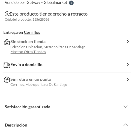
Vendido por
Getway - Globalmarket
S
Este producto tiene
derecho a retracto
Cód. del producto: 135628386
Entrega en
Cerrillos
Sin stock en tienda
Seleccion Ubicacion, Metropolitana De Santiago
Mostrar Otras Tiendas
Envío a domicilio
Sin retiro en un punto
Cerrillos, Metropolitana De Santiago
Satisfacción garantizada
Por ley, tienes hasta
10 días para devolver un producto
si te arrepientes
de la compra.
Descripción
Debe estar en perfecto estado, con todas sus etiquetas, sellos intactos y