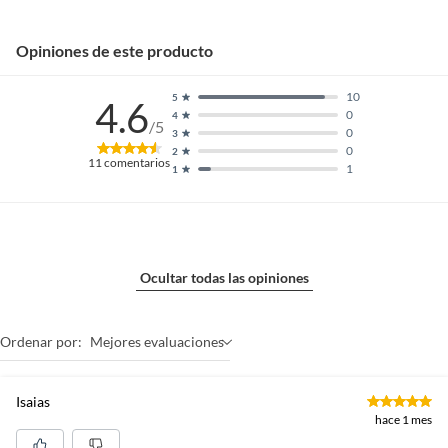
Opiniones de este producto
10
5
4.6
0
4
/5
0
3
0
2
11
comentarios
1
1
Ocultar todas las opiniones
Ordenar por:
Mejores evaluaciones
Isaias
hace 1 mes