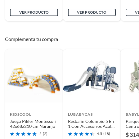
VER PRODUCTO
VER PRODUCTO
V
Material
PVC
Piezas pequeñas
No
Complementa tu compra
Peso máximo
85 kg
soportado
KIDSCOOL
LUBABYCAS
BABY
Juego Pikler Montessori
Resbalin Columpio 5 En
Parque
42x68x210 cm Naranjo
1 Con Accesorios Azul
Centro
Lubabycas
Entret
5
(2)
4.5
(18)
$ 314
Juegos