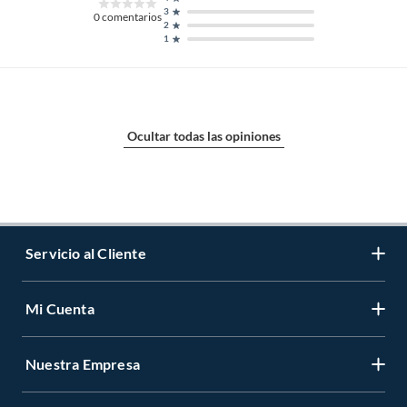
3
0
comentarios
2
1
Ocultar todas las opiniones
Servicio al Cliente
Mi Cuenta
Contáctanos
Medios de Pago
Nuestra Empresa
Registrate
Cambios y Devoluciones
Cambiar Contraseña