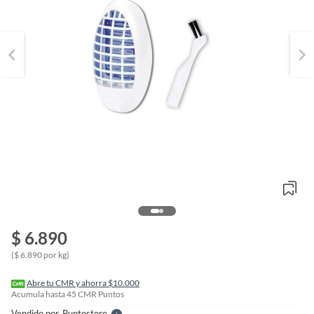
o
f
$ 6.890
n
I
($ 6.890 por kg)
r
e
l
Abre tu CMR y ahorra $10.000
l
Acumula hasta
45
CMR Puntos
e
Vendido por
Puntostore