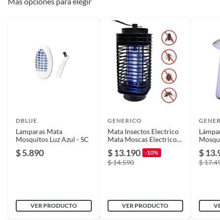
Más opciones para elegir
Cantidad contenida
1
en el empaque
Ancho
7
Color
BLANCO
DBLUE
GENERICO
GENE
Lamparas Mata
Alto
12
Mata Insectos Electrico
Lámpa
Mosquitos Luz Azul - SC
Mata Moscas Electrico
Mosqui
Lampara
Repele
$ 5.890
$ 13.190
$ 13.
-10%
Blanca
Largo
10
$ 14.590
$ 17.4
Garantía
6 meses
VER PRODUCTO
VER PRODUCTO
V