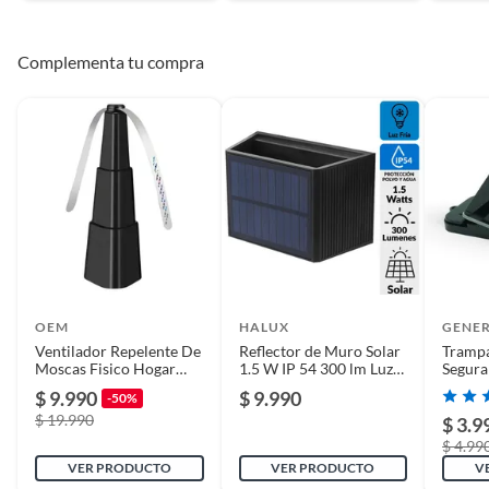
Complementa tu compra
OEM
HALUX
GENE
Ventilador Repelente De
Reflector de Muro Solar
Trampa
Moscas Fisico Hogar
1.5 W IP 54 300 lm Luz
Segura
Abanico
Fría
$ 9.990
$ 9.990
-50%
$ 19.990
$ 3.9
$ 4.99
VER PRODUCTO
VER PRODUCTO
V