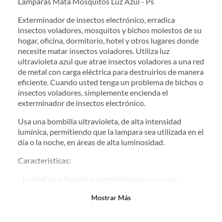
Lamparas Mata Mosquitos Luz Azul - Ps
comprado por internet y que hay ciertas categorías que no tienen este
derecho:
Exterminador de insectos electrónico, erradica
Productos que, por su naturaleza, no puedan ser devueltos,
insectos voladores, mosquitos y bichos molestos de su
puedan deteriorarse o caducar con rapidez.
hogar, oficina, dormitorio, hotel y otros lugares donde
necesite matar insectos voladores. Utiliza luz
Confeccionados a la medida.
ultravioleta azul que atrae insectos voladores a una red
De uso personal.
de metal con carga eléctrica para destruirlos de manera
En sodimac.cl te damos
30 días desde que recibes el producto
. Debe
eficiente. Cuando usted tenga un problema de bichos o
estar en perfecto estado, con todas sus etiquetas y sin uso, tal como te lo
insectos voladores, simplemente encienda el
entregamos.
exterminador de insectos electrónico.
Productos digitales que se entregan a través de una descarga
Usa una bombilla ultravioleta, de alta intensidad
electrónica, por ejemplo, cupones de experiencia o programas
lumínica, permitiendo que la lampara sea utilizada en el
para el computador.
día o la noche, en áreas de alta luminosidad.
Productos a pedido o confeccionados a medida.
Características:
Productos que han sido informados como imperfectos, usados,
reparados, abiertos, de segunda selección, remanufacturados o
- Luz led azul, funciona como lámpara y a su vez
con alguna deficiencia, que sean comprados en esa condición a
proteger de mosquitos.
un precio reducido.
Mostrar Más
Alimentos, bebidas, medicamentos, suplementos alimenticios,
- Cubierta de plástico.
vitaminas, entre otros análogos.