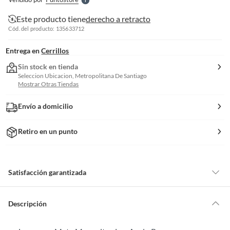
S
Este producto tiene
derecho a retracto
Cód. del producto: 135633712
Entrega en
Cerrillos
Sin stock en tienda
Seleccion Ubicacion, Metropolitana De Santiago
Mostrar Otras Tiendas
Envío a domicilio
Retiro en un punto
Satisfacción garantizada
Por ley, tienes hasta
10 días para devolver un producto
si te arrepientes
de la compra.
Descripción
Debe estar en perfecto estado, con todas sus etiquetas, sellos intactos y
sin uso, tal como te lo entregamos. Ten en cuenta que lo debes haber