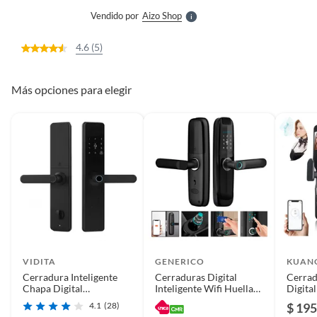
e
Vendido por
Aizo Shop
S
4.6 (5)
Más opciones para elegir
VIDITA
GENERICO
KUAN
Cerradura Inteligente
Cerraduras Digital
Cerrad
Chapa Digital
Inteligente Wifi Huella
Digita
Electrónica Tuya Wifi
Codigo Control
Smart 
4.1
(28)
$ 195
Huella Alta Seguridad
Ojo Ga