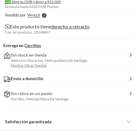
l
Abre tu CMR y ahorra $35.000
l
Acumula hasta
4433
CMR Puntos
e
Vendido por
Verazzi
S
Este producto tiene
derecho a retracto
Cód. del producto: 135908457
Entrega en
Cerrillos
Sin stock en tienda
Seleccion Ubicacion, Metropolitana De Santiago
Mostrar Otras Tiendas
Envío a domicilio
Sin retiro en un punto
Cerrillos, Metropolitana De Santiago
Satisfacción garantizada
Por ley, tienes hasta
10 días para devolver un producto
si te arrepientes