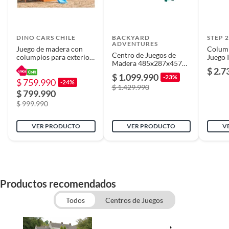
Piezas pequeñas
Sí
DINO CARS CHILE
BACKYARD
STEP 
ADVENTURES
Dimensiones
345 CM DE LARGO X 278 CM
Juego de madera con
Colump
Centro de Juegos de
columpios para exterior
Juego 
DE ANCHO X 240 CM DE
Madera 485x287x457
con mesa picnic y muro
Lodge 
ALTO
$ 2.7
cm Café
de escala
$ 1.099.990
-23%
$ 759.990
-24%
$ 1.429.990
$ 799.990
Peso máximo
100
$ 999.990
soportado
VER PRODUCTO
VER PRODUCTO
V
Garantía
3 meses
Productos recomendados
Todos
Centros de Juegos