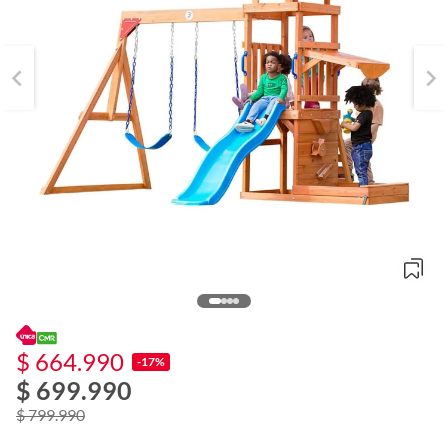
$ 664.990
o
-17%
f
$ 699.990
n
I
$ 799.990
r
e