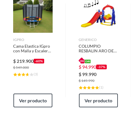
IGPRO
GENERICO
Cama Elastica IGpro
COLUMPIO
con Malla y Escalera
RESBALIN ARO DE
4,27 mt 14FT
BASKET TRICOLOR
$
219.900
-60%
$
94.990
-37%
$
549.000
$
99.990
(
3
)
$
149.990
(
1
)
Ver producto
Ver producto