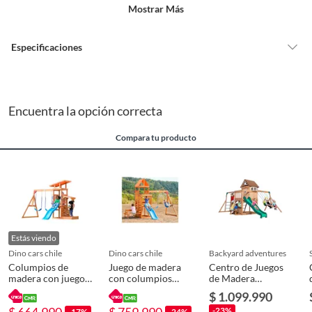
un precio reducido.
Mostrar Más
Alimentos, bebidas, medicamentos, suplementos alimenticios,
vitaminas, entre otros análogos.
Especificaciones
Pinturas de un color a solicitud.
Plantas.
De uso personal.
País de origen
China
Encuentra la opción correcta
Detalle de la garantía
3 MESES EN ESTRUCTURA
Compara tu producto
Condicion del
Nuevo
producto
Detalle de la
NUEVO
Estás viendo
Condición
dino cars chile
dino cars chile
backyard adventures
Columpios de
Juego de madera
Centro de Juegos
madera con juego
con columpios
de Madera
integrado
para exterior con
485x287x457 cm
Tipo
Resbalines
$ 1.099.990
mesa picnic y muro
Café
-23%
de escala
-17%
-24%