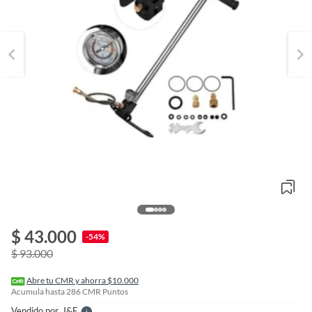
o
f
$ 43.000
n
-54%
I
$ 93.000
r
e
l
Abre tu CMR y ahorra $10.000
l
Acumula hasta
286
CMR Puntos
e
Vendido por
J&f