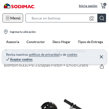
0
Inicia sesión
Menú
S
e
l
a
Ingresa tu ubicación
o
r
Asesoría
Constructor
Deco Hogar
Tipos de Entrega
c
c
a
h
Home
Decohogar - Decoración
Separadores de ambiente
t
Revisa nuestras
políticas de privacidad
y
de
cookies
B
(0)
C
U BUY
Aceptar cookies
e
i
a
r
Bombin 6000 Psi 3 Etapas Pistón + Envio Gratis
o
r
r
a
n
r
-
i
c
o
n