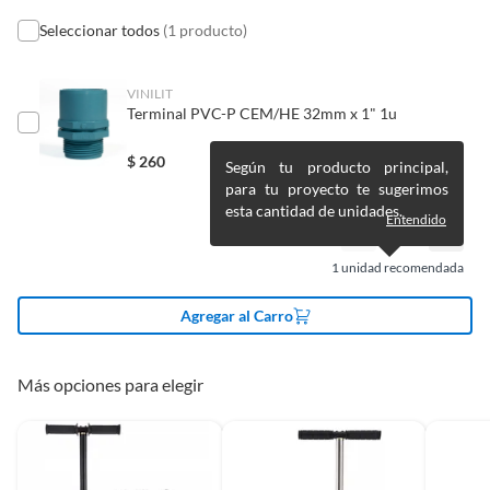
Pinturas de un color a solicitud.
Seleccionar todos
(1 producto)
Plantas.
Dificultad de armado
No requiere armado
De uso personal.
VINILIT
Terminal PVC-P CEM/HE 32mm x 1" 1u
Requiere armado
No
$
260
Según tu producto principal,
para tu proyecto te sugerimos
Material
Acero
esta cantidad de unidades.
Entendido
Modelo
1
1
unidad recomendada
Agregar al Carro
Alto
50 cm
Más opciones para elegir
Profundidad
1
Tipo
Biombos