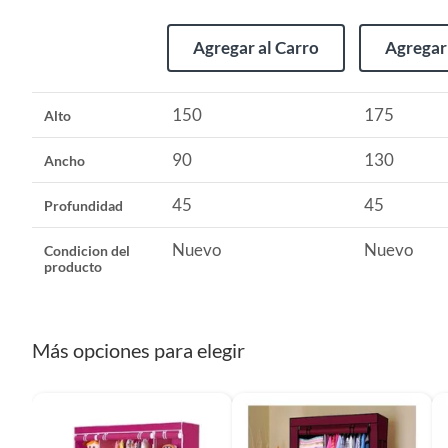
Alto
150
Agregar al Carro
Agregar 
Ancho
90
150
175
Alto
Profundidad
45
90
130
Ancho
Garantía
6 mese
45
45
Profundidad
Nuevo
Nuevo
Condicion del
producto
Más opciones para elegir