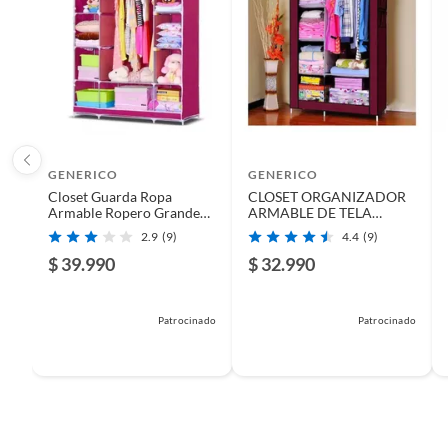
GENERICO
GENERICO
Closet Guarda Ropa
CLOSET ORGANIZADOR
Armable Ropero Grande
ARMABLE DE TELA
130cmx45cmx170cm
CALIPSO MEDIANO
2.9
(9)
4.4
(9)
$ 39.990
$ 32.990
Patrocinado
Patrocinado