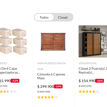
Todos
Closet
ERSO
MSA MUEBLES SANTA
VEKKAHOME
t De 6 Cajas
Clóset 2 Puerta(s) 
ANA
ganizadoras
Repisa(s)
Cómoda 6 Cajones
egables Closet
205x117x51 cm
Maxi
pa
Café/negro
15.990
$
154.990
-52%
-26%
2.990
$
299.900
$
209.990
-14%
(
2
)
(
5
)
$
349.900
(
3
)