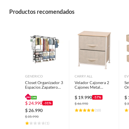
Productos recomendados
GENERICO
CARRY ALL
EV
Closet Organizador 3
Velador Cajonera 2
Se
Espacios Zapatero
Cajones Metal
Or
Perchero
Madera Tela
Pl
Multifuncional
Premium
Ro
$
19.990
$
-57%
$
24.990
-31%
$
46.990
$
3
$
26.990
(
10
)
$
35.990
(
1
)