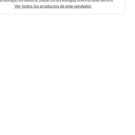
as entregas con demora
Cumple con sus entregas
Ofrece un buen servicio
Ver todos los productos de este vendedor