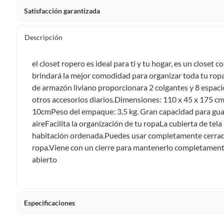
Satisfacción garantizada
Por ley, tienes hasta
10 días para devolver un producto
si
Descripción
Debe estar en perfecto estado, con todas sus etiquetas, sell
en cuenta que lo debes haber comprado por internet y que 
el closet ropero es ideal para ti y tu hogar, es un closet c
Productos que, por su naturaleza, no puedan ser devueltos, pu
brindará la mejor comodidad para organizar toda tu rop
Confeccionados a la medida.
de armazón liviano proporcionara 2 colgantes y 8 espac
De uso personal.
otros accesorios diarios.Dimensiones: 110 x 45 x 175
10cmPeso del empaque: 3.5 kg. Gran capacidad para guar
En sodimac.cl te damos
30 días desde que recibes el prod
aireFacilita la organización de tu ropaLa cubierta de tel
etiquetas y sin uso, tal como te lo entregamos.
habitación ordenada.Puedes usar completamente cerrado 
Productos digitales que se entregan a través de una desc
ropa.Viene con un cierre para mantenerlo completamente
programas para el computador.
abierto
Productos a pedido o confeccionados a medida.
Productos que han sido informados como imperfectos, 
remanufacturados o con alguna deficiencia, que sean comprado
Alimentos, bebidas, medicamentos, suplementos alimenticios, v
Especificaciones
Pinturas de un color a solicitud.