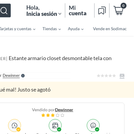
0
Hola
,
Mi
cuenta
Inicia sesión
Tarjetas y cuentas
Tiendas
Ayuda
Vende en Sodimac
o
f
n
I
Estante armario closet desmontable tela con
|
ER
r
e
l
l
e
(0)
r
Dewinner
S
ué mal! Justo se agotó
Vendido por
Dewinner