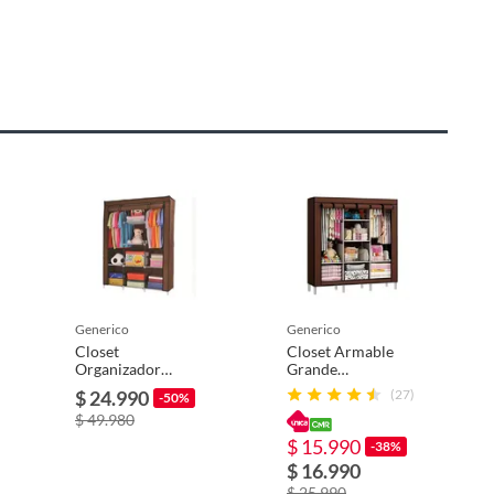
generico
generico
Closet
Closet Armable
Organizador
Grande
Armable De Tela
Organizador
$ 24.990
(27)
-50%
Portatil
Portátil Ropero
$ 49.980
Armario
FIGOIMPORT
$ 15.990
-38%
$ 16.990
$ 25.990