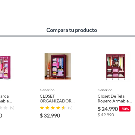
Compara tu producto
 por fallas de fabrica
generico
generico
uarda
CLOSET
Closet De Tela
 armario closet desmontable tela con cierre
able
ORGANIZADOR
Ropero Armable
rande
ARMABLE DE
Grande Armario
(9)
(9)
$ 24.990
-50%
5cmx170
TELA CALIPSO
0
$ 32.990
$ 49.990
MEDIANO