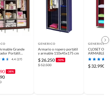
ICO
GENERICO
GENERICO
 Armable Grande
Armario o ropero portátil
CLOSET ORG
ador Portátil
y armable 110x45x175 cm
ARMABLE DE 
 Armario
MARRON MED
4.4
(27)
$ 26.250
-50%
MPORT
$ 52.500
$ 32.990
990
-38%
990
0