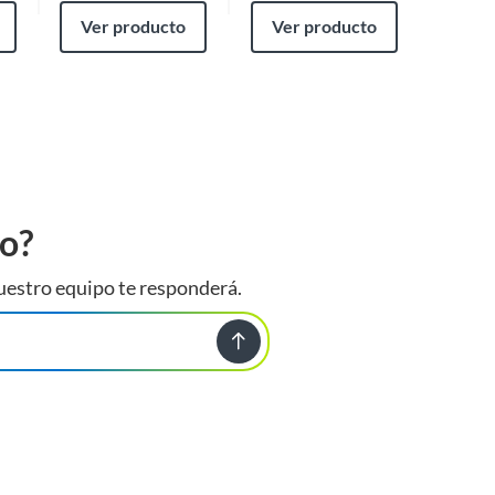
Ver producto
Ver producto
Ver
to?
uestro equipo te responderá.