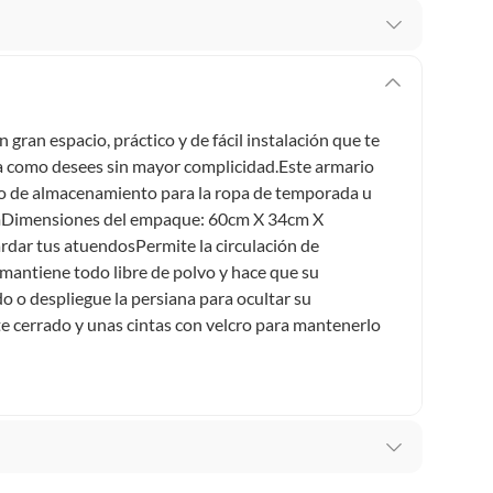
 te arrepientes de la compra.
os intactos y sin uso, tal como te lo entregamos. Ten
hay ciertas categorías que no tienen este derecho:
on gran espacio, práctico y de fácil instalación que te
edan deteriorarse o caducar con rapidez.
a como desees sin mayor complicidad.Este armario
io de almacenamiento para la ropa de temporada u
 cmDimensiones del empaque: 60cm X 34cm X
dar tus atuendosPermite la circulación de
ucto
. Debe estar en perfecto estado, con todas sus
a mantiene todo libre de polvo y hace que su
o despliegue la persiana para ocultar su
arga electrónica, por ejemplo, cupones de experiencia o
 cerrado y unas cintas con velcro para mantenerlo
usados, reparados, abiertos, de segunda selección,
s en esa condición a un precio reducido.
itaminas, entre otros análogos.