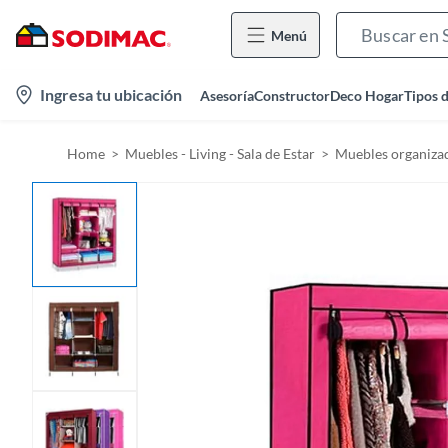
Menú
l
Ingresa tu ubicación
Asesoría
Constructor
Deco Hogar
Tipos 
o
c
Home
Muebles - Living - Sala de Estar
Muebles organiza
a
t
i
o
n
-
i
c
o
n