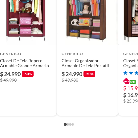
GENERICO
GENERICO
GENER
Closet De Tela Ropero
Closet Organizador
Closet
Armable Grande Armario
Armable De Tela Portatil
Organiz
Ropero
$ 24.990
$ 24.990
-50%
-50%
FIGOI
$ 49.990
$ 49.980
$ 15.
$ 16.
$ 25.99