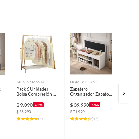
MUNDO MAGIA
HOMER DESIGN
HOME M
2
Pack 6 Unidades
Zapatero
Clóset 
Bolsa Compresión Al
Organizador Zapatos
Puerta(s
Vacío Para Colgar
Banca Probador De
61x186
Ropa
Zapato Bota con
$
9.090
$
39.990
$
64.9
-62%
-44%
cajon
$
23.990
$
71.990
$
99.990
(
4
)
(
17
)