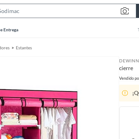
S
e
a
de Entrega
r
c
dores
Estantes
h
B
DEWINN
a
cierre
r
Vendido po
¡Q