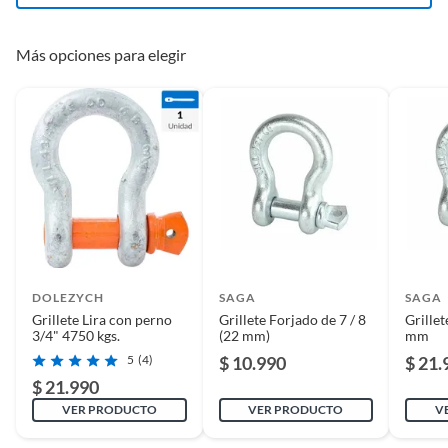
CARGA DE TRABAJO 4.75 TON
FACTOR DE SEGURIDAD 5 A 1
Número de piezas
1
Más opciones para elegir
CERTIFICADO
Alto
7 cm
Ancho
10cm
DOLEZYCH
SAGA
SAGA
Grillete Lira con perno
Grillete Forjado de 7 / 8
Grillet
3/4" 4750 kgs.
(22 mm)
mm
5
(4)
$ 10.990
$ 21.
$ 21.990
VER PRODUCTO
VER PRODUCTO
V