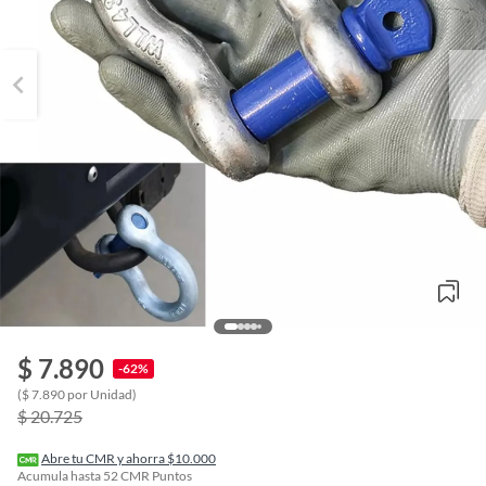
$ 7.890
-62%
o
($ 7.890 por Unidad)
f
$ 20.725
n
I
r
Abre tu CMR y ahorra $10.000
e
Acumula hasta
52
CMR Puntos