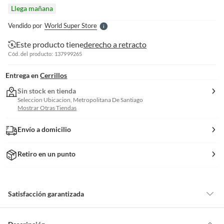
l
Llega mañana
l
e
Vendido por
World Super Store
S
Este producto tiene
derecho a retracto
Cód. del producto: 137999265
Entrega en
Cerrillos
Sin stock en tienda
Seleccion Ubicacion, Metropolitana De Santiago
Mostrar Otras Tiendas
Envío a domicilio
Retiro en un punto
Satisfacción garantizada
Por ley, tienes hasta
10 días para devolver un producto
si te arrepientes
de la compra.