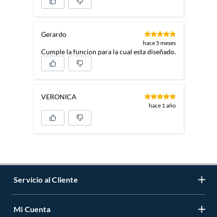
Gerardo
hace 5 meses
Cumple la funcion para la cual esta diseñado.
VERONICA
hace 1 año
Servicio al Cliente
Mi Cuenta
Contáctanos