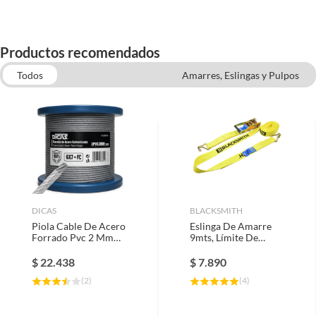
Productos recomendados
Todos
Amarres, Eslingas y Pulpos
Cuerdas y cordeles
Pilares y Cadenas de Construccion
DICAS
BLACKSMITH
Piola Cable De Acero
Eslinga De Amarre
Forrado Pvc 2 Mm
9mts, Límite De
100 Metros Dicas
Carga 3500 Kg, Con
Rachet
$
22.438
$
7.890
(
2
)
(
4
)