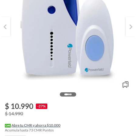
$ 10.990
o
-27%
f
$ 14.990
n
I
r
Abre tu CMR y ahorra $10.000
e
Acumula hasta
73
CMR Puntos
l