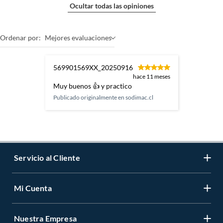
Ocultar todas las opiniones
Ordenar por:
Mejores evaluaciones
569901569XX_20250916
hace 11 meses
Muy buenos 👍 y practico
Publicado originalmente en
sodimac.cl
Servicio al Cliente
Mi Cuenta
Contáctanos
Medios de Pago
Nuestra Empresa
Registrate