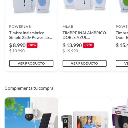
POWERLAB
MLAB
POWE
Timbre inalambrico
TIMBRE INALAMBRICO
Timbre
Simple 220v Powerlab
DOBLE AZUL
Door Be
Azul
POWERLAB 7069
Shopyc
$ 8.990
$ 13.990
$ 15.
-18%
-30%
$ 10.990
$ 19.990
VER PRODUCTO
VER PRODUCTO
V
Complementa tu compra