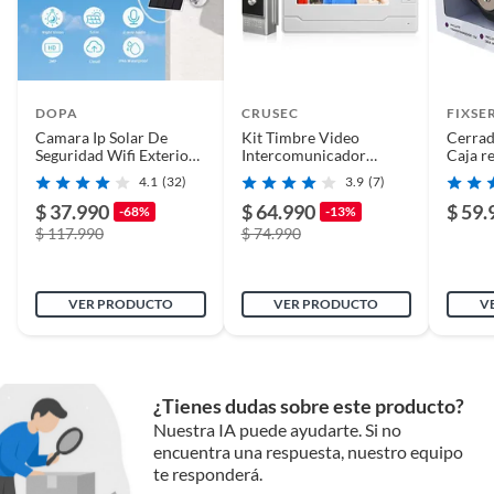
DOPA
CRUSEC
FIXSE
Camara Ip Solar De
Kit Timbre Video
Cerrad
Seguridad Wifi Exterior
Intercomunicador
Caja re
Hd 1080p Icsee
Camara Visión
Trans
4.1
(32)
3.9
(7)
Nocturna
$ 37.990
$ 64.990
$ 59.
-68%
-13%
$ 117.990
$ 74.990
VER PRODUCTO
VER PRODUCTO
V
¿Tienes dudas sobre este producto?
Nuestra IA puede ayudarte. Si no
encuentra una respuesta, nuestro equipo
te responderá.