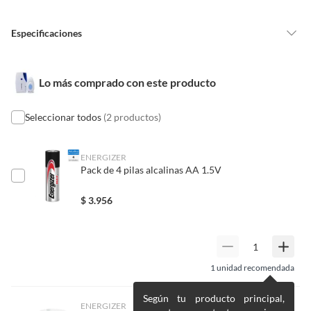
que personal calificado lo revise.
Alimentos, bebidas, medicamentos, suplementos alimenticios,
vitaminas, entre otros análogos.
Especificaciones
Pinturas de un color a solicitud.
Plantas.
De uso personal.
Condicion del
Nuevo
Lo más comprado con este producto
producto
Seleccionar todos
(2 productos)
Alimentación
Otra
ENERGIZER
Pack de 4 pilas alcalinas AA 1.5V
Voltaje
220 V
$
3.956
Alcance
1
Conectividad/conexió
Inalámbrico
1
unidad recomendada
n
Según tu producto principal,
ENERGIZER