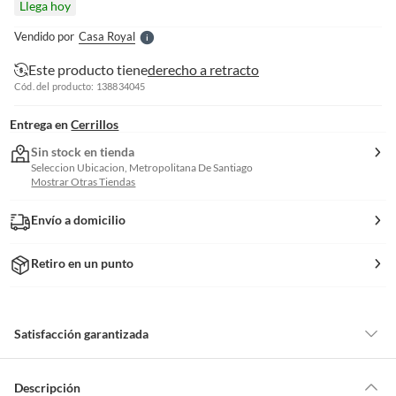
Llega hoy
l
e
Vendido por
Casa Royal
S
Este producto tiene
derecho a retracto
Cód. del producto: 138834045
Entrega en
Cerrillos
Sin stock en tienda
Seleccion Ubicacion, Metropolitana De Santiago
Mostrar Otras Tiendas
Envío a domicilio
Retiro en un punto
Satisfacción garantizada
Por ley, tienes hasta
10 días para devolver un producto
si te arrepientes
de la compra.
Descripción