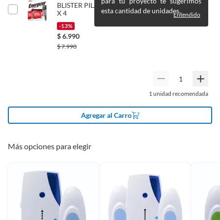
para tu proyecto te sugerimos
BLISTER PILAS ALCALINA ENERGEIZER MAX AA
esta cantidad de unidades.
X 4
Entendido
-13%
$
6.990
$
7.990
1
unidad recomendada
Agregar al Carro
Más opciones para elegir