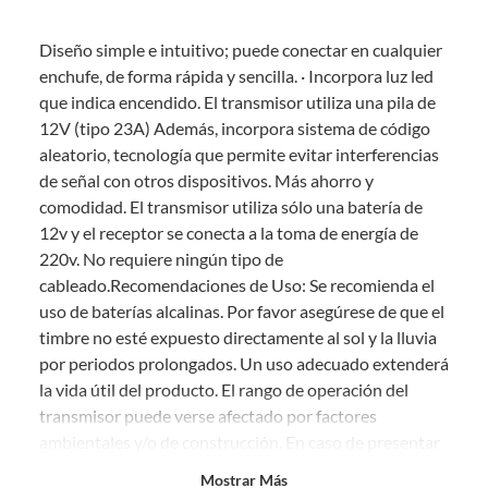
Debe estar en perfecto estado, con todas sus etiquetas, sellos intactos y
sin uso, tal como te lo entregamos. Ten en cuenta que lo debes haber
Diseño simple e intuitivo; puede conectar en cualquier
comprado por internet y que hay ciertas categorías que no tienen este
derecho:
enchufe, de forma rápida y sencilla. · Incorpora luz led
que indica encendido. El transmisor utiliza una pila de
Productos que, por su naturaleza, no puedan ser devueltos,
12V (tipo 23A) Además, incorpora sistema de código
puedan deteriorarse o caducar con rapidez.
aleatorio, tecnología que permite evitar interferencias
Confeccionados a la medida.
de señal con otros dispositivos. Más ahorro y
De uso personal.
comodidad. El transmisor utiliza sólo una batería de
En sodimac.cl te damos
30 días desde que recibes el producto
. Debe
12v y el receptor se conecta a la toma de energía de
estar en perfecto estado, con todas sus etiquetas y sin uso, tal como te lo
220v. No requiere ningún tipo de
entregamos.
cableado.Recomendaciones de Uso: Se recomienda el
Productos digitales que se entregan a través de una descarga
uso de baterías alcalinas. Por favor asegúrese de que el
electrónica, por ejemplo, cupones de experiencia o programas
timbre no esté expuesto directamente al sol y la lluvia
para el computador.
por periodos prolongados. Un uso adecuado extenderá
Productos a pedido o confeccionados a medida.
la vida útil del producto. El rango de operación del
Productos que han sido informados como imperfectos, usados,
transmisor puede verse afectado por factores
reparados, abiertos, de segunda selección, remanufacturados o
ambientales y/o de construcción. En caso de presentar
con alguna deficiencia, que sean comprados en esa condición a
un precio reducido.
problemas, no intente reparar el dispositivo, permita
Mostrar Más