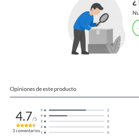
¿
Nu
Opiniones de este producto
2
5
4.7
1
4
/5
0
3
0
2
3
comentarios
0
1