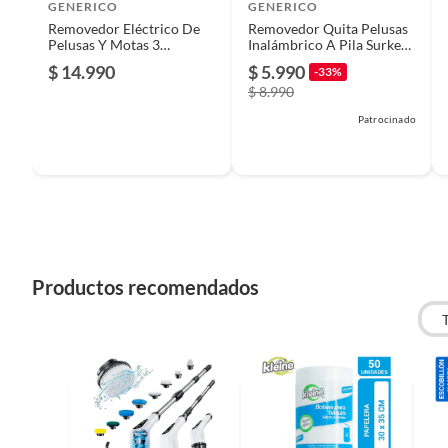
GENERICO
GENERICO
Removedor Eléctrico De
Removedor Quita Pelusas
Incluye
1 ChaoP
Pelusas Y Motas 3
Inalámbrico A Pila Surker
Manual 
Velocidades
Sk-687
$ 14.990
$ 5.990
-33%
$ 8.990
Garantía
Patrocinado
6 mese
Productos recomendados