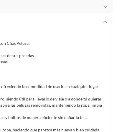
 te arrepientes de la compra.
os intactos y sin uso, tal como te lo entregamos. Ten
hay ciertas categorías que no tienen este derecho:
edan deteriorarse o caducar con rapidez.
s con ChaoPelusa:
sas de sus prendas.
usas.
ucto
. Debe estar en perfecto estado, con todas sus
arga electrónica, por ejemplo, cupones de experiencia o
 ofreciendo la comodidad de usarlo en cualquier lugar
, siendo útil para llevarlo de viaje o a donde tú quieras.
spira las pelusas removidas, manteniendo la ropa limpia
usados, reparados, abiertos, de segunda selección,
s en esa condición a un precio reducido.
 y bolitas de manera eficiente sin dañar la tela.
itaminas, entre otros análogos.
u ropa, haciendo que parezca más nueva y bien cuidada.