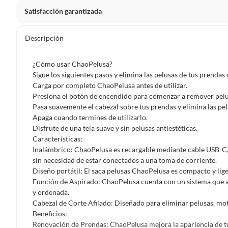
Satisfacción garantizada
Por ley, tienes hasta
10 días para devolver un producto
si
Descripción
Debe estar en perfecto estado, con todas sus etiquetas, sell
en cuenta que lo debes haber comprado por internet y que 
¿Cómo usar ChaoPelusa?
Productos que, por su naturaleza, no puedan ser devueltos, pu
Sigue los siguientes pasos y elimina las pelusas de tus prenda
Confeccionados a la medida.
Carga por completo ChaoPelusa antes de utilizar.
Presiona el botón de encendido para comenzar a remover pelu
De uso personal.
Pasa suavemente el cabezal sobre tus prendas y elimina las pel
En sodimac.cl te damos
30 días desde que recibes el prod
Apaga cuando termines de utilizarlo.
etiquetas y sin uso, tal como te lo entregamos.
Disfrute de una tela suave y sin pelusas antiestéticas.
Características:
Productos digitales que se entregan a través de una desc
Inalámbrico: ChaoPelusa es recargable mediante cable USB-C,
programas para el computador.
sin necesidad de estar conectados a una toma de corriente.
Productos a pedido o confeccionados a medida.
Diseño portátil: El saca pelusas ChaoPelusa es compacto y ligero
Función de Aspirado: ChaoPelusa cuenta con un sistema que a
Productos que han sido informados como imperfectos, 
y ordenada.
remanufacturados o con alguna deficiencia, que sean comprado
Cabezal de Corte Afilado: Diseñado para eliminar pelusas, motas
Alimentos, bebidas, medicamentos, suplementos alimenticios, v
Beneficios:
Pinturas de un color a solicitud.
Renovación de Prendas: ChaoPelusa mejora la apariencia de t