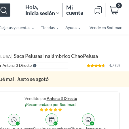
0
Hola
,
Mi
cuenta
Inicia sesión
Tarjetas y cuentas
Tiendas
Ayuda
Vende en Sodimac
o
f
n
I
r
e
Saca Pelusas Inalámbrico ChaoPelusa
|
l
LUSA
l
e
4.7 (3)
r
Antena 3 Directo
S
ué mal! Justo se agotó
Vendido por
Antena 3 Directo
¡Recomendado por Sodimac!
liza entregas a tiempo
Cumple con sus entregas
Ofrece un buen servicio