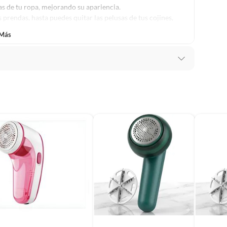
as de tu ropa, mejorando su apariencia.
 prendas, hasta puedes quitar las pelusas de tus cojines,
 Más
ahorrando tiempo en el cuidad.
ucto debe tener caja y manuales intactos
lusa