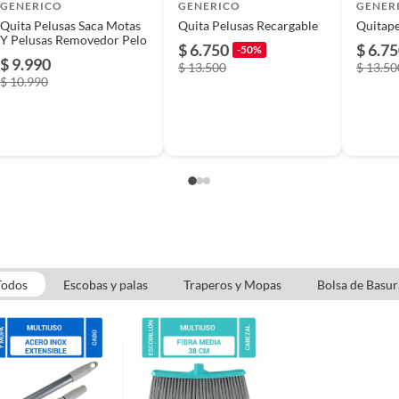
GENERICO
GENERICO
GENER
Quita Pelusas Saca Motas
Quita Pelusas Recargable
Quitape
elusa 1 Cepillo de limpieza 1 Cable de carga USB-C 1
Y Pelusas Removedor Pelo
$ 6.750
$ 6.7
-50%
de instrucciones
$ 9.990
$ 13.500
$ 13.50
$ 10.990
s
Todos
Escobas y palas
Traperos y Mopas
Bolsa de Basur