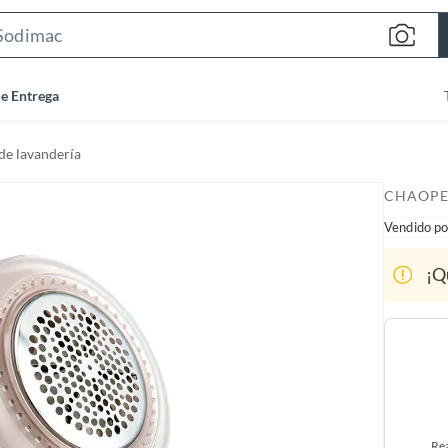
S
e
a
de Entrega
r
c
de lavandería
h
B
CHAOPE
a
Vendido po
r
¡Q
Rea