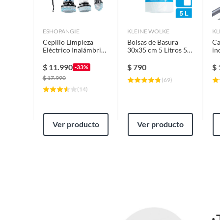
ESHOPANGIE
KLEINE WOLKE
KL
Cepillo Limpieza
Bolsas de Basura
Ca
Eléctrico Inalámbrico
30x35 cm 5 Litros 50
in
Para Hogar 9 En 1
unidad(es)
1
$
11.990
$
790
$
-33%
$
17.990
(
69
)
(
14
)
Ver producto
Ver producto