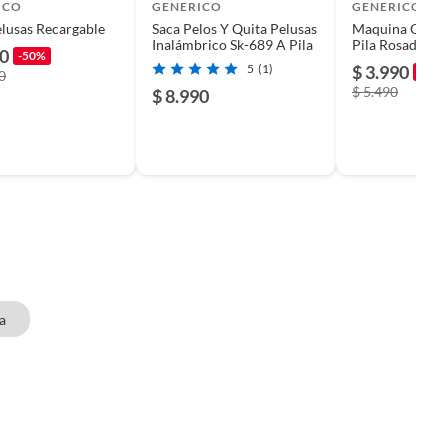
ICO
GENERICO
GENERICO
lusas Recargable
Saca Pelos Y Quita Pelusas
Maquina Quita 
Inalámbrico Sk-689 A Pila
Pila Rosada - S
50
-50%
5
(1)
$ 3.990
-27%
0
$ 5.490
$ 8.990
a