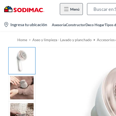
Menú
l
Ingresa tu ubicación
Asesoría
Constructor
Deco Hogar
Tipos 
o
c
Home
Aseo y limpieza - Lavado y planchado
Accesorios 
a
t
i
o
n
-
i
c
o
n