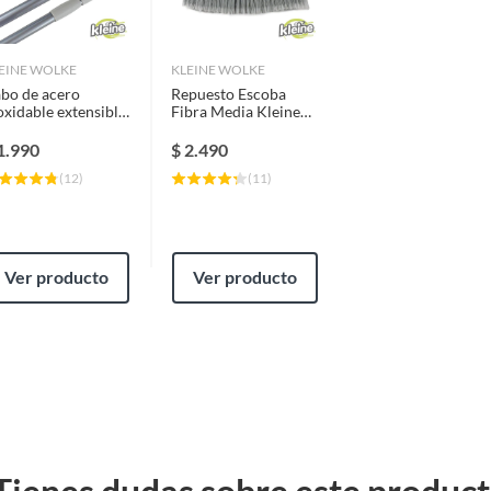
EINE WOLKE
KLEINE WOLKE
bo de acero
Repuesto Escoba
oxidable extensible
Fibra Media Kleine
20cm
Wolke 38 cm Pp/pet
Aqua/gris
1.990
$
2.490
(
12
)
(
11
)
Ver producto
Ver producto