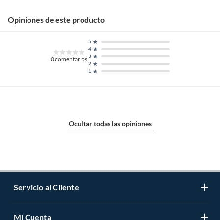
Opiniones de este producto
5
4
3
0
comentarios
2
1
Ocultar todas las opiniones
Servicio al Cliente
Mi Cuenta
Contáctanos