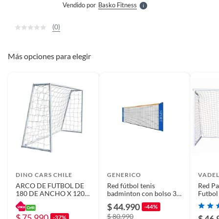
Vendido por
Basko Fitness
S
(0)
Más opciones para elegir
DINO CARS CHILE
GENERICO
VADEL
ARCO DE FUTBOL DE
Red fútbol tenis
Red Pa
180 DE ANCHO X 120
badminton con bolso 31
Futbo
ALTO CM
m largo multicolor
$ 44.990
-44%
$ 75.990
$ 80.990
$ 46.
-37%