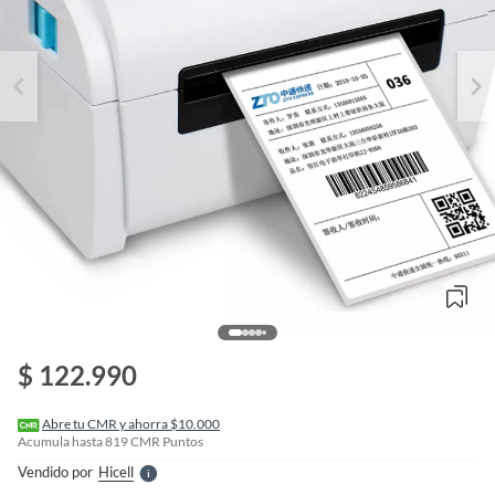
o
f
n
$ 122.990
I
r
e
l
Abre tu CMR y ahorra $10.000
l
Acumula hasta
819
CMR Puntos
e
Vendido por
Hicell
S