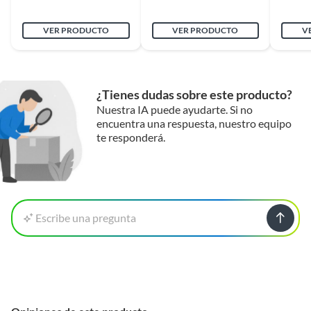
Cuenta con pantalla
No
VER PRODUCTO
VER PRODUCTO
V
táctil
Cantidad de hojas
1
¿Tienes dudas sobre este producto?
Nuestra IA puede ayudarte. Si no
encuentra una respuesta, nuestro equipo
Cantidad de bandejas
1
te responderá.
alto
11
Ancho
11
Escribe una pregunta
Largo
18
Duración en
50km