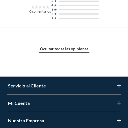
5
4
3
0
comentarios
2
1
Ocultar todas las opiniones
Servicio al Cliente
Mi Cuenta
Contáctanos
Medios de Pago
Nuestra Empresa
Registrate
Cambios y Devoluciones