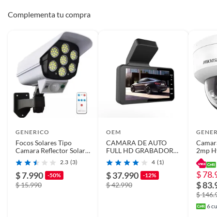
Complementa tu compra
GENERICO
OEM
GENE
Focos Solares Tipo
CAMARA DE AUTO
Camara
Camara Reflector Solar
FULL HD GRABADORA
2mp Hy
Led Focos Solares
DE VIDEO
2cd112
2.3
(3)
4
(1)
$ 78.
$ 7.990
$ 37.990
-50%
-12%
$ 83.
$ 15.990
$ 42.990
$ 146.
6
cu