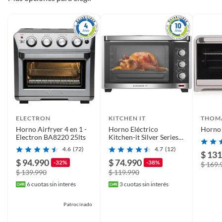
ELECTRON
KITCHEN IT
THOM
Horno Airfryer 4 en 1 -
Horno Eléctrico
Horno 
Electron BA8220 25lts
Kitchen-it Silver Series
45L
4.6
(72)
4.7
(12)
$ 131
$ 94.990
$ 74.990
-32%
-38%
$ 169.
$ 139.990
$ 119.990
6
cuotas sin interés
3
cuotas sin interés
Patrocinado