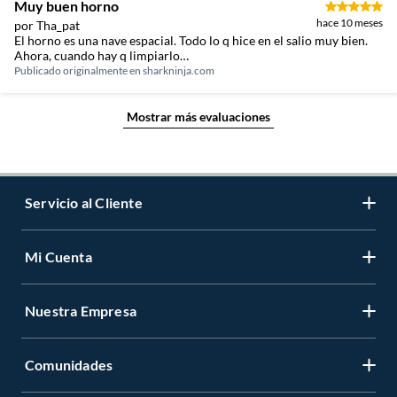
Muy buen horno
hace 10 meses
por Tha_pat
El horno es una nave espacial. Todo lo q hice en el salio muy bien.
Ahora, cuando hay q limpiarlo…
Publicado originalmente en
sharkninja.com
Mostrar más evaluaciones
Servicio al Cliente
Mi Cuenta
Contáctanos
Medios de Pago
Nuestra Empresa
Registrate
Cambios y Devoluciones
Cambiar Contraseña
Tiendas y horarios
Comunidades
Sobre Nosotros
Mis Compras