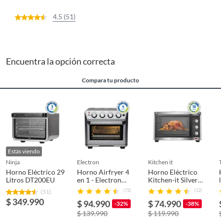
4.5 (51)
Encuentra la opción correcta
Compara tu producto
Estás viendo
ninja
electron
kitchen it
Horno Eléctrico 29
Horno Airfryer 4
Horno Eléctrico
Litros DT200EU
en 1 - Electron
Kitchen-it Silver
BA8220 25lts
Series 45L
(72)
(12)
(51)
$ 349.990
$ 94.990
$ 74.990
-32%
-38%
$ 139.990
$ 119.990