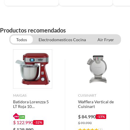
Productos recomendados
Todos
Electrodomesticos Cocina
Air Fryer
MAIGAS
CUISINART
Batidora Lorenzza 5
Wafflera Vertical de
LT Roja 10
Cuisinart
Velocidades
SC265DR
$
84.990
-15%
$
122.990
-32%
$
99.990
$
129.990
(
1
)