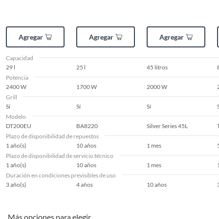
Agregar
Agregar
Agregar
Capacidad
29 l
25 l
45 litros
Potencia
2400 W
1700 W
2000 W
Grill
Sí
Sí
Sí
Modelo
DT200EU
BA8220
Silver Series 45L
Plazo de disponibilidad de repuestos
1 año(s)
10 años
1 mes
Plazo de disponibilidad de servicio técnico
1 año(s)
10 años
1 mes
Duración en condiciones previsibles de uso
3 año(s)
4 años
10 años
Más opciones para elegir