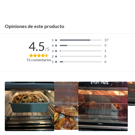
Opiniones de este producto
37
5
4.5
9
4
/5
1
3
0
2
51
comentarios
4
1