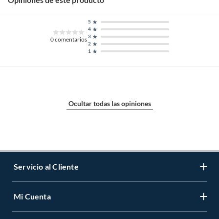
5
4
3
0
comentarios
2
1
Ocultar todas las opiniones
Servicio al Cliente
Mi Cuenta
Contáctanos
Medios de Pago