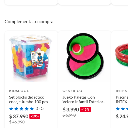
Complementa tu compra
KIDSCOOL
GENERICO
INTEX
Set blocks didáctico
Juego Paletas Con
Piscina
encaje Jumbo 100 pcs
Velcro Infantil Exterior
INTEX
18.5 Cm 2 Piezas
168x3
5
(2)
$ 3.990
-43%
$ 6.990
$ 37.990
$ 24.
-19%
$ 46.990