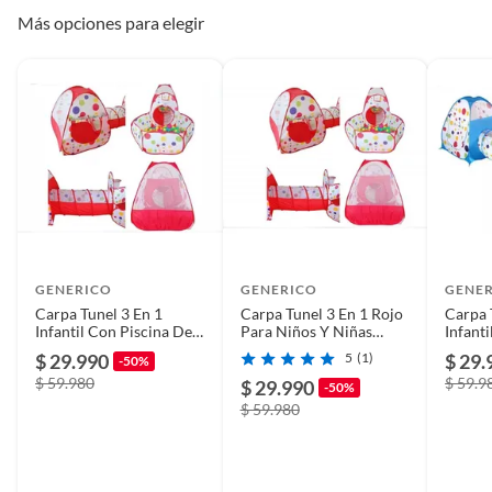
Más opciones para elegir
GENERICO
GENERICO
GENE
Carpa Tunel 3 En 1
Carpa Tunel 3 En 1 Rojo
Carpa 
Infantil Con Piscina De
Para Niños Y Niñas
Infant
Pelotas Rojo
Infantil
Pelota
$ 29.990
5
(1)
$ 29.
-50%
$ 59.980
$ 59.9
$ 29.990
-50%
$ 59.980