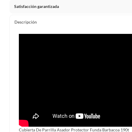
Satisfacción garantizada
Por ley, tienes hasta
10 días para devolver un producto
si
Descripción
Debe estar en perfecto estado, con todas sus etiquetas, sell
en cuenta que lo debes haber comprado por internet y que 
Productos que, por su naturaleza, no puedan ser devueltos, pu
Confeccionados a la medida.
De uso personal.
En sodimac.cl te damos
30 días desde que recibes el prod
etiquetas y sin uso, tal como te lo entregamos.
Productos digitales que se entregan a través de una desc
programas para el computador.
Productos a pedido o confeccionados a medida.
Productos que han sido informados como imperfectos, 
remanufacturados o con alguna deficiencia, que sean comprado
Alimentos, bebidas, medicamentos, suplementos alimenticios, v
Pinturas de un color a solicitud.
Cubierta De Parrilla Asador Protector Funda Barbacoa 190t