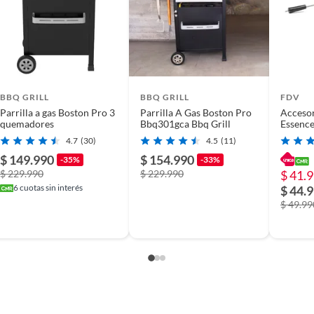
BBQ GRILL
BBQ GRILL
FDV
Parrilla a gas Boston Pro 3
Parrilla A Gas Boston Pro
Accesor
quemadores
Bbq301gca Bbq Grill
Essenc
4.7
(30)
4.5
(11)
$ 149.990
$ 154.990
-35%
-33%
$ 229.990
$ 229.990
$ 41.
6
cuotas sin interés
$ 44.
$ 49.99