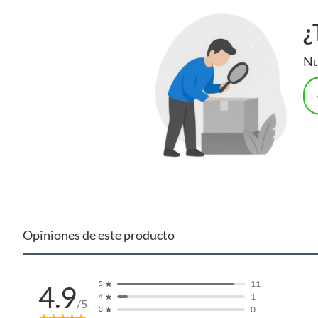
¿
Nu
Opiniones de este producto
11
5
4.9
1
4
/5
0
3