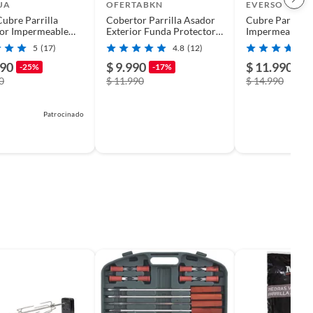
UA
OFERTABKN
EVERSO
ubre Parrilla
Cobertor Parrilla Asador
Cubre Parrilla
tor Impermeable
Exterior Funda Protector
Impermeable A
terior
Barbacoa
Resistencia Fu
5
(17)
4.8
(12)
Protección Tall
990
$ 9.990
$ 11.990
-25%
-17%
-2
0
$ 11.990
$ 14.990
Patrocinado