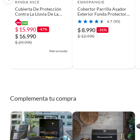
Peso del artículo: 356G
KINDA NICE
ESHOPANGIE
Lista de paquetes:
Cubierta De Protección
Cobertor Parrilla Asador
Plegable
Sí
Contra La Lluvia De La
Exterior Funda Protector
1 funda para barbacoa.
Parrilla
Barbacoa
1 * bolsa de almacenamiento
4.7
(95)
$ 15.990
$ 8.990
-47%
-31%
Largo
145CM
$ 16.990
$ 12.990
$ 29.990
Patrocinado
Complementa tu compra