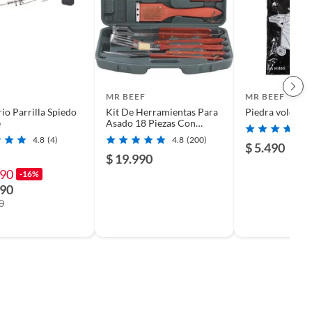
MR BEEF
MR BEEF
io Parrilla Spiedo
Kit De Herramientas Para
Piedra volcánic
e
Asado 18 Piezas Con
Maleta
4.8
(4)
4.8
(200)
$ 5.490
$ 19.990
990
-16%
990
0