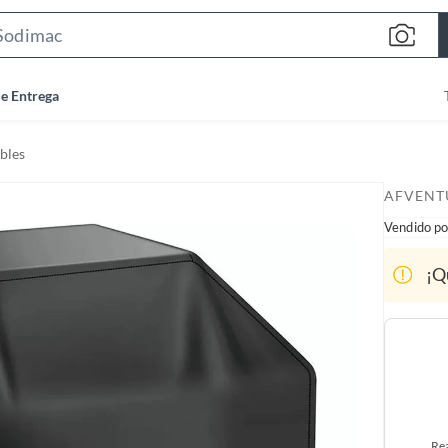
S
e
a
de Entrega
r
c
bles
h
B
AFVENT
a
Vendido po
r
¡Q
Rea