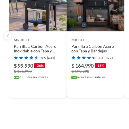
MR BEEF
MR BEEF
Parrilla a Carbón Acero
Parrilla a Carbón Acero
Inoxidable con Tapa y
con Tapa y Bandejas
Bandejas Laterales +
Laterales + Termómetro
4.6
(641)
4.4
(377)
Termómetro
$ 99.990
$ 164.990
-36%
-18%
$ 155.990
$ 199.990
6
cuotas sin interés
6
cuotas sin interés