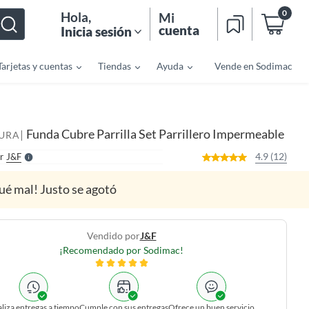
0
Hola
,
Mi
cuenta
Inicia sesión
Tarjetas y cuentas
Tiendas
Ayuda
Vende en Sodimac
o
f
n
I
r
e
Funda Cubre Parrilla Set Parrillero Impermeable
|
l
URA
l
e
4.9 (12)
r
J&f
S
ué mal! Justo se agotó
Vendido por
J&f
¡Recomendado por Sodimac!
liza entregas a tiempo
Cumple con sus entregas
Ofrece un buen servicio