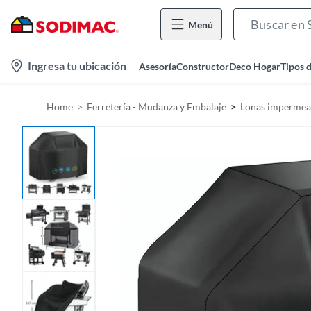
Menú
l
Ingresa tu ubicación
Asesoría
Constructor
Deco Hogar
Tipos 
o
c
Home
Ferretería - Mudanza y Embalaje
Lonas impermea
a
t
i
o
n
-
i
c
o
n