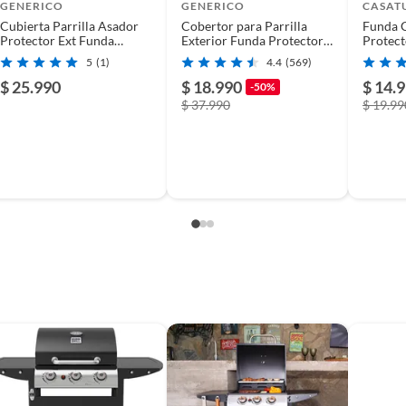
GENERICO
GENERICO
CASAT
Cubierta Parrilla Asador
Cobertor para Parrilla
Funda C
Protector Ext Funda
Exterior Funda Protectora
Protec
Barbacoa
Barbacoa
Para Ex
5
(1)
4.4
(569)
$ 25.990
$ 18.990
$ 14.
-50%
$ 37.990
$ 19.99