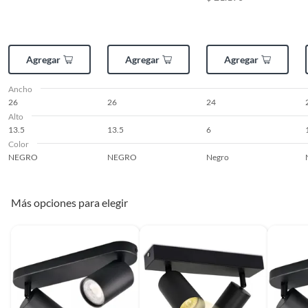
Largo
13.5
Garantía
3 meses
Agregar
Agregar
Agregar
Ancho
26
26
24
Alto
13.5
13.5
6
Color
NEGRO
NEGRO
Negro
Más opciones para elegir