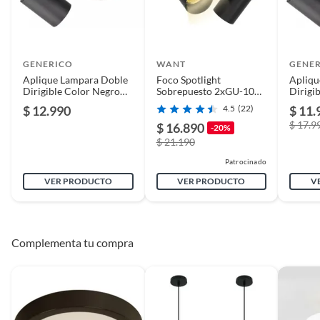
GENERICO
WANT
GENE
Aplique Lampara Doble
Foco Spotlight
Apliqu
Dirigible Color Negro
Sobrepuesto 2xGU-10
Dirigi
Casquillo GU10
Altair II Negro
Casqui
$ 12.990
4.5
(22)
$ 11.
$ 17.9
$ 16.890
-20%
$ 21.190
Patrocinado
VER PRODUCTO
VER PRODUCTO
V
Complementa tu compra