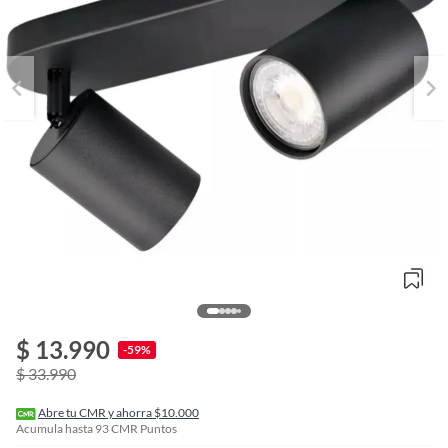
o
f
$ 13.990
n
-59%
I
$ 33.990
r
e
l
Abre tu CMR y ahorra $10.000
l
Acumula hasta
93
CMR Puntos
e