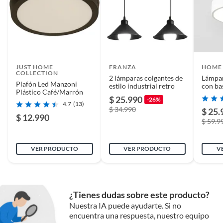
JUST HOME
FRANZA
HOME
COLLECTION
2 lámparas colgantes de
Lámpar
Plafón Led Manzoni
estilo industrial retro
con ba
Plástico Café/Marrón
18cm -
$ 25.990
-26%
4.7
(13)
$ 34.990
$ 25.
$ 12.990
$ 59.9
VER PRODUCTO
VER PRODUCTO
V
¿Tienes dudas sobre este producto?
Nuestra IA puede ayudarte. Si no
encuentra una respuesta, nuestro equipo