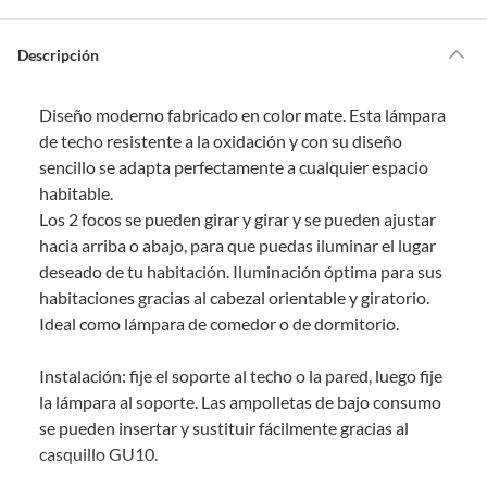
Por ley, tienes hasta
10 días para devolver un producto
si te arrepientes
de la compra.
Descripción
Debe estar en perfecto estado, con todas sus etiquetas, sellos intactos y
sin uso, tal como te lo entregamos. Ten en cuenta que lo debes haber
Diseño moderno fabricado en color mate. Esta lámpara
comprado por internet y que hay ciertas categorías que no tienen este
derecho:
de techo resistente a la oxidación y con su diseño
sencillo se adapta perfectamente a cualquier espacio
Productos que, por su naturaleza, no puedan ser devueltos,
habitable.
puedan deteriorarse o caducar con rapidez.
Los 2 focos se pueden girar y girar y se pueden ajustar
Confeccionados a la medida.
hacia arriba o abajo, para que puedas iluminar el lugar
De uso personal.
deseado de tu habitación. Iluminación óptima para sus
En sodimac.cl te damos
30 días desde que recibes el producto
. Debe
habitaciones gracias al cabezal orientable y giratorio.
estar en perfecto estado, con todas sus etiquetas y sin uso, tal como te lo
Ideal como lámpara de comedor o de dormitorio.
entregamos.
Productos digitales que se entregan a través de una descarga
Instalación: fije el soporte al techo o la pared, luego fije
electrónica, por ejemplo, cupones de experiencia o programas
la lámpara al soporte. Las ampolletas de bajo consumo
para el computador.
se pueden insertar y sustituir fácilmente gracias al
Productos a pedido o confeccionados a medida.
casquillo GU10.
Productos que han sido informados como imperfectos, usados,
reparados, abiertos, de segunda selección, remanufacturados o