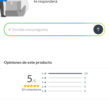
te responderá.
Escribe una pregunta
Opiniones de este producto
10
5
5
0
4
/5
0
3
0
2
10
comentarios
0
1