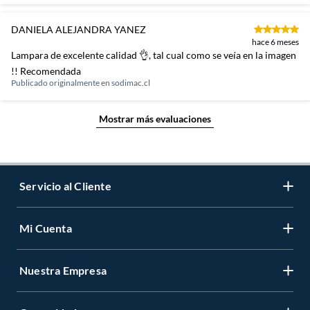
DANIELA ALEJANDRA YANEZ
hace 6 meses
Lampara de excelente calidad 👌, tal cual como se veía en la imagen
!! Recomendada
Publicado originalmente en
sodimac.cl
Mostrar más evaluaciones
Servicio al Cliente
Mi Cuenta
Contáctanos
Medios de Pago
Nuestra Empresa
Registrate
Cambios y Devoluciones
Cambiar Contraseña