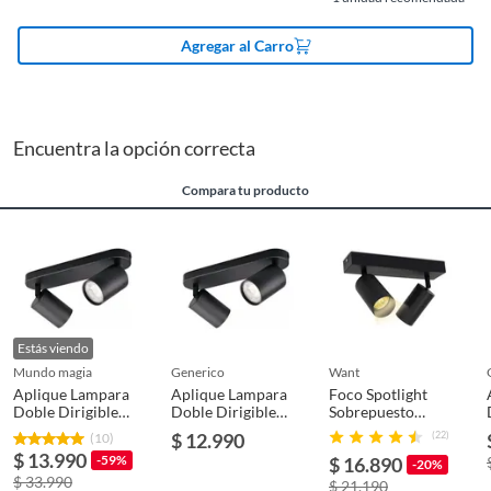
Condición
Agregar al Carro
Modelo
Aplique Lampara
Encuentra la opción correcta
Alto
13.5
Compara tu producto
Material
Metal
Color
NEGRO
Estás viendo
Incluye
1
mundo magia
generico
want
Aplique Lampara
Aplique Lampara
Foco Spotlight
Doble Dirigible
Doble Dirigible
Sobrepuesto
Ancho
26
Color Negro
Color Negro
2xGU-10 Altair II
$ 12.990
(22)
(10)
Casquillo GU10
Casquillo GU10
Negro
$ 13.990
-59%
$ 16.890
-20%
$ 33.990
$ 21.190